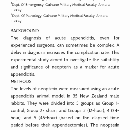
3
Dept. Of Emergency, Gulhane Military Medical Faculty, Ankara,
Turkey
4
Dept. Of Pathology, Gulhane Military Medical Faculty, Ankara,
Turkey
BACKGROUND
The diagnosis of acute appendicitis, even for
experienced surgeons, can sometimes be complex. A
delay in diagnosis increases the complication rate. This
experimental study aimed to investigate the suitability
and significance of neopterin as a marker for acute
appendicitis.
METHODS
The levels of neopterin were measured using an acute
appendicitis animal model in 35 New Zealand male
rabbits. They were divided into 5 groups as Group 1=
control; Group 2= sham; and Groups 3 (12-hour); 4 (24-
hour); and 5 (48-hour) (based on the elapsed time
period before their appendectomies). The neopterin