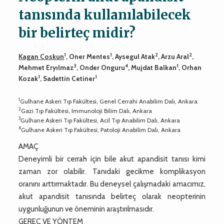
tanısında kullanılabilecek
bir belirteç midir?
1
1
2
2
Kagan Coskun
, Oner Mentes
, Aysegul Atak
, Arzu Aral
,
3
4
1
Mehmet Eryılmaz
, Onder Onguru
, Mujdat Balkan
, Orhan
1
1
Kozak
, Sadettin Cetiner
1
Gulhane Askeri Tıp Fakültesi, Genel Cerrahi Anabilim Dalı, Ankara
2
Gazi Tıp Fakültesi, Immunoloji Bilim Dalı, Ankara
3
Gulhane Askeri Tıp Fakültesi, Acil Tıp Anabilim Dalı, Ankara
4
Gulhane Askeri Tıp Fakültesi, Patoloji Anabilim Dalı, Ankara
AMAÇ
Deneyimli bir cerrah için bile akut apandisit tanısı kimi
zaman zor olabilir. Tanıdaki gecikme komplikasyon
oranını arttırmaktadır. Bu deneysel çalışmadaki amacımız,
akut apandisit tanısında belirteç olarak neopterinin
uygunluğunun ve öneminin araştırılmasıdır.
GEREÇ VE YÖNTEM