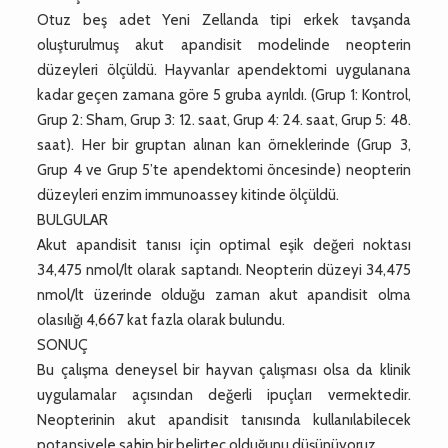
Otuz beş adet Yeni Zellanda tipi erkek tavşanda
oluşturulmuş akut apandisit modelinde neopterin
düzeyleri ölçüldü. Hayvanlar apendektomi uygulanana
kadar geçen zamana göre 5 gruba ayrıldı. (Grup 1: Kontrol,
Grup 2: Sham, Grup 3: 12. saat, Grup 4: 24. saat, Grup 5: 48.
saat). Her bir gruptan alınan kan örneklerinde (Grup 3,
Grup 4 ve Grup 5’te apendektomi öncesinde) neopterin
düzeyleri enzim immunoassey kitinde ölçüldü.
BULGULAR
Akut apandisit tanısı için optimal eşik değeri noktası
34,475 nmol/lt olarak saptandı. Neopterin düzeyi 34,475
nmol/lt üzerinde olduğu zaman akut apandisit olma
olasılığı 4,667 kat fazla olarak bulundu.
SONUÇ
Bu çalışma deneysel bir hayvan çalışması olsa da klinik
uygulamalar açısından değerli ipuçları vermektedir.
Neopterinin akut apandisit tanısında kullanılabilecek
potansiyele sahip bir belirteç olduğunu düşünüyoruz.