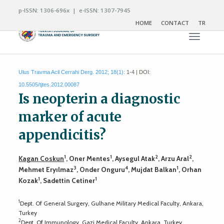
p-ISSN: 1306-696x | e-ISSN: 1307-7945
HOME
CONTACT
TR
Toggle n
Ulus Travma Acil Cerrahi Derg. 2012; 18(1):
1-4 | DOI:
10.5505/tjtes.2012.00087
Is neopterin a diagnostic
marker of acute
appendicitis?
1
1
2
2
Kagan Coskun
, Oner Mentes
, Aysegul Atak
, Arzu Aral
,
3
4
1
Mehmet Eryılmaz
, Onder Onguru
, Mujdat Balkan
, Orhan
1
1
Kozak
, Sadettin Cetiner
1
Dept. Of General Surgery, Gulhane Military Medical Faculty, Ankara,
Turkey
2
Dept. Of Immunology, Gazi Medical Faculty, Ankara, Turkey