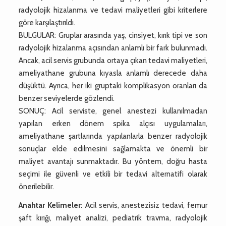
radyolojik hizalanma ve tedavi maliyetleri gibi kriterlere
göre karşılaştırıldı.
BULGULAR: Gruplar arasında yaş, cinsiyet, kırık tipi ve son
radyolojik hizalanma açısından anlamlı bir fark bulunmadı.
Ancak, acil servis grubunda ortaya çıkan tedavi maliyetleri,
ameliyathane grubuna kıyasla anlamlı derecede daha
düşüktü. Ayrıca, her iki gruptaki komplikasyon oranları da
benzer seviyelerde gözlendi.
SONUÇ: Acil serviste, genel anestezi kullanılmadan
yapılan erken dönem spika alçısı uygulamaları,
ameliyathane şartlarında yapılanlarla benzer radyolojik
sonuçlar elde edilmesini sağlamakta ve önemli bir
maliyet avantajı sunmaktadır. Bu yöntem, doğru hasta
seçimi ile güvenli ve etkili bir tedavi alternatifi olarak
önerilebilir.
Anahtar Kelimeler:
Acil servis, anestezisiz tedavi, femur
şaft kırığı, maliyet analizi, pediatrik travma, radyolojik