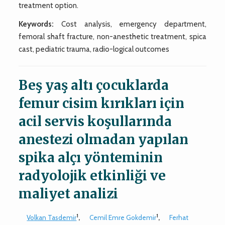
treatment option.
Keywords:
Cost analysis, emergency department,
femoral shaft fracture, non-anesthetic treatment, spica
cast, pediatric trauma, radio-logical outcomes
Beş yaş altı çocuklarda
femur cisim kırıkları için
acil servis koşullarında
anestezi olmadan yapılan
spika alçı yönteminin
radyolojik etkinliği ve
maliyet analizi
1
1
Volkan Tasdemir
,
Cemil Emre Gokdemir
,
Ferhat