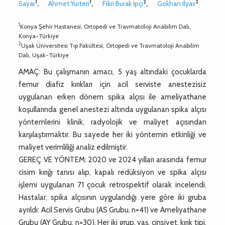
1
1
2
2
Sayar
,
Ahmet Yurteri
,
Fikri Burak Ipçi
,
Gokhan Ilyas
1
Konya Şehir Hastanesi, Ortopedi ve Travmatoloji Anabilim Dalı,
Konya-Türkiye
2
Uşak Üniversitesi Tıp Fakültesi, Ortopedi ve Travmatoloji Anabilim
Dalı, Uşak-Türkiye
AMAÇ: Bu çalışmanın amacı, 5 yaş altındaki çocuklarda
femur diafiz kırıkları için acil serviste anestezisiz
uygulanan erken dönem spika alçısı ile ameliyathane
koşullarında genel anestezi altında uygulanan spika alçısı
yöntemlerini klinik, radyolojik ve maliyet açısından
karşılaştırmaktır. Bu sayede her iki yöntemin etkinliği ve
maliyet verimliliği analiz edilmiştir.
GEREÇ VE YÖNTEM: 2020 ve 2024 yılları arasında femur
cisim kırığı tanısı alıp, kapalı redüksiyon ve spika alçısı
işlemi uygulanan 71 çocuk retrospektif olarak incelendi.
Hastalar, spika alçısının uygulandığı yere göre iki gruba
ayrıldı: Acil Servis Grubu (AS Grubu, n=41) ve Ameliyathane
Grubu (AY Grubu, n=30). Her iki grup, yaş, cinsiyet, kırık tipi,