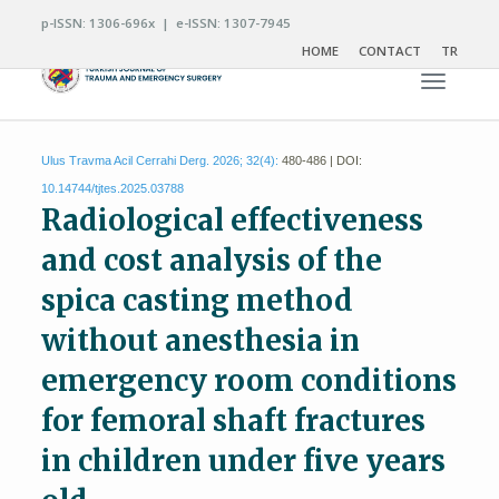
p-ISSN: 1306-696x | e-ISSN: 1307-7945
HOME
CONTACT
TR
Toggle n
Ulus Travma Acil Cerrahi Derg. 2026; 32(4):
480-486 | DOI:
10.14744/tjtes.2025.03788
Radiological effectiveness
and cost analysis of the
spica casting method
without anesthesia in
emergency room conditions
for femoral shaft fractures
in children under five years