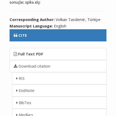
sonuçlar, spika alçı
Corresponding Author:
Volkan Tasdemir, Türkiye
Manuscript Language:
English
CITE
Full Text PDF
Download citation
RIS
EndNote
BibTex
Medlars