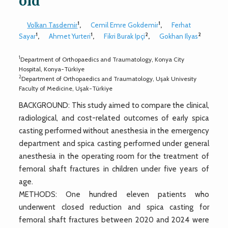
old
1
1
Volkan Tasdemir
,
Cemil Emre Gokdemir
,
Ferhat
1
1
2
2
Sayar
,
Ahmet Yurteri
,
Fikri Burak Ipçi
,
Gokhan Ilyas
1
Department of Orthopaedics and Traumatology, Konya City
Hospital, Konya-Türkiye
2
Department of Orthopaedics and Traumatology, Uşak Univesity
Faculty of Medicine, Uşak-Türkiye
BACKGROUND: This study aimed to compare the clinical,
radiological, and cost-related outcomes of early spica
casting performed without anesthesia in the emergency
department and spica casting performed under general
anesthesia in the operating room for the treatment of
femoral shaft fractures in children under five years of
age.
METHODS: One hundred eleven patients who
underwent closed reduction and spica casting for
femoral shaft fractures between 2020 and 2024 were