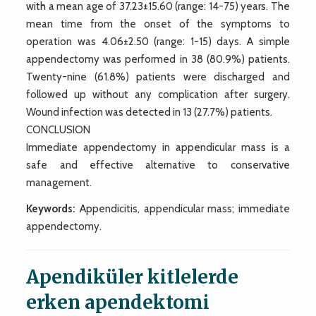
with a mean age of 37.23±15.60 (range: 14-75) years. The
mean time from the onset of the symptoms to
operation was 4.06±2.50 (range: 1-15) days. A simple
appendectomy was performed in 38 (80.9%) patients.
Twenty-nine (61.8%) patients were discharged and
followed up without any complication after surgery.
Wound infection was detected in 13 (27.7%) patients.
CONCLUSION
Immediate appendectomy in appendicular mass is a
safe and effective alternative to conservative
management.
Keywords:
Appendicitis, appendicular mass; immediate
appendectomy.
Apendiküler kitlelerde
erken apendektomi