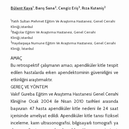
1
2
3
2
Bülent Kaya
, Barış Sana
, Cengiz Eriş
, Rıza Kutaniş
1
Fatih Sultan Mehmet Eğitim Ve Araştırma Hastanesi, Genel Cerrahi
Kliniği,istanbul
2
Bağcılar Eğitim Ve Araştırma Hastanesi, Genel Cerrahi
Kliniği,istanbul
3
Haydarpaşa Numune Eğitim Ve Araştırma Hastanesi, Genel Cerrahi
Kliniği, İstanbul
AMAÇ
Bu retrospektif çalışmanın amacı, apendiküler kitle tespit
edilen hastalarda erken apendektominin güvenirliğini ve
etkinliğini araştırmaktır.
GEREÇ VE YÖNTEM
Vakıf Gureba Eğitim ve Araştırma Hastanesi Genel Cerrahi
Kliniği’ne Ocak 2004 ile Nisan 2010 tarihleri arasında
başvuran 47 hasta apendiküler kitle nedeni ile 24 saat
içerisinde ameliyat edildi. Apendiküler kitle tanısı fiziksel
inceleme, karın ultrasonografisi, bilgisayarlı tomografi ya