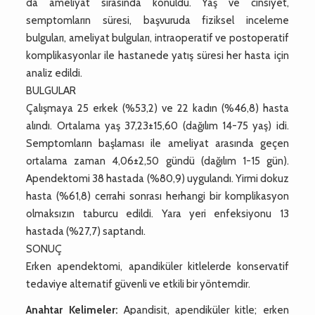
da ameliyat sırasında konuldu. Yaş ve cinsiyet,
semptomların süresi, başvuruda fiziksel inceleme
bulguları, ameliyat bulguları, intraoperatif ve postoperatif
komplikasyonlar ile hastanede yatış süresi her hasta için
analiz edildi.
BULGULAR
Çalışmaya 25 erkek (%53,2) ve 22 kadın (%46,8) hasta
alındı. Ortalama yaş 37,23±15,60 (dağılım 14-75 yaş) idi.
Semptomların başlaması ile ameliyat arasında geçen
ortalama zaman 4,06±2,50 gündü (dağılım 1-15 gün).
Apendektomi 38 hastada (%80,9) uygulandı. Yirmi dokuz
hasta (%61,8) cerrahi sonrası herhangi bir komplikasyon
olmaksızın taburcu edildi. Yara yeri enfeksiyonu 13
hastada (%27,7) saptandı.
SONUÇ
Erken apendektomi, apandiküler kitlelerde konservatif
tedaviye alternatif güvenli ve etkili bir yöntemdir.
Anahtar Kelimeler:
Apandisit, apendiküler kitle; erken