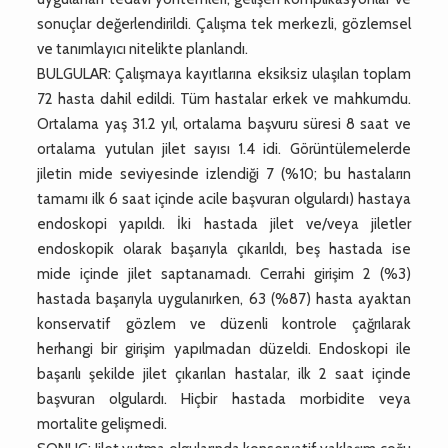
sonuçlar değerlendirildi. Çalışma tek merkezli, gözlemsel
ve tanımlayıcı nitelikte planlandı.
BULGULAR: Çalışmaya kayıtlarına eksiksiz ulaşılan toplam
72 hasta dahil edildi. Tüm hastalar erkek ve mahkumdu.
Ortalama yaş 31.2 yıl, ortalama başvuru süresi 8 saat ve
ortalama yutulan jilet sayısı 1.4 idi. Görüntülemelerde
jiletin mide seviyesinde izlendiği 7 (%10; bu hastaların
tamamı ilk 6 saat içinde acile başvuran olgulardı) hastaya
endoskopi yapıldı. İki hastada jilet ve/veya jiletler
endoskopik olarak başarıyla çıkarıldı, beş hastada ise
mide içinde jilet saptanamadı. Cerrahi girişim 2 (%3)
hastada başarıyla uygulanırken, 63 (%87) hasta ayaktan
konservatif gözlem ve düzenli kontrole çağrılarak
herhangi bir girişim yapılmadan düzeldi. Endoskopi ile
başarılı şekilde jilet çıkarılan hastalar, ilk 2 saat içinde
başvuran olgulardı. Hiçbir hastada morbidite veya
mortalite gelişmedi.