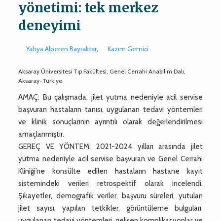
yönetimi: tek merkez
deneyimi
Yahya Alperen Bayraktar
,
Kazım Gemici
Aksaray Üniversitesi Tıp Fakültesi, Genel Cerrahi Anabilim Dalı,
Aksaray-Türkiye
AMAÇ: Bu çalışmada, jilet yutma nedeniyle acil servise
başvuran hastaların tanısı, uygulanan tedavi yöntemleri
ve klinik sonuçlarının ayrıntılı olarak değerlendirilmesi
amaçlanmıştır.
GEREÇ VE YÖNTEM: 2021-2024 yılları arasında jilet
yutma nedeniyle acil servise başvuran ve Genel Cerrahi
Kliniği’ne konsülte edilen hastaların hastane kayıt
sistemindeki verileri retrospektif olarak incelendi.
Şikayetler, demografik veriler, başvuru süreleri, yutulan
jilet sayısı, yapılan tetkikler, görüntüleme bulguları,
uygulanan tedavi yöntemleri, gelişen komplikasyonlar ve