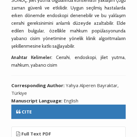
SONUÇ: Jilet yutma olgularında konservatif yaklaşım çoğu
zaman güvenli ve etkilidir. Uygun seçilmiş hastalarda
erken dönemde endoskopi denenebilir ve bu yaklaşım
cerrahi gereksinimini anlamlı düzeyde azaltabilir. Elde
edilen bulgular, özellikle mahkum popülasyonunda
yabancı cisim yönetimine yönelik klinik algoritmaların
şekillenmesine katkı sağlayabilir.
Anahtar Kelimeler:
Cerrahi, endoskopi, jilet yutma,
mahkum, yabancı cisim
Corresponding Author:
Yahya Alperen Bayraktar,
Türkiye
Manuscript Language:
English
CITE
Full Text PDF