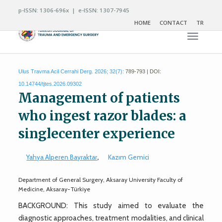
p-ISSN: 1306-696x | e-ISSN: 1307-7945
HOME
CONTACT
TR
Toggle n
Ulus Travma Acil Cerrahi Derg. 2026; 32(7):
789-793 | DOI:
10.14744/tjtes.2026.09302
Management of patients
who ingest razor blades: a
singlecenter experience
Yahya Alperen Bayraktar
,
Kazım Gemici
Department of General Surgery, Aksaray University Faculty of
Medicine, Aksaray-Türkiye
BACKGROUND: This study aimed to evaluate the
diagnostic approaches, treatment modalities, and clinical