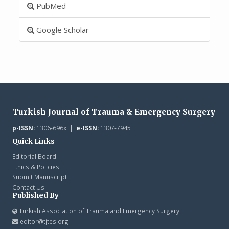
PubMed
Google Scholar
Turkish Journal of Trauma & Emergency Surgery
p-ISSN:
1306-696x |
e-ISSN:
1307-7945
Quick Links
Editorial Board
Ethics & Policies
Submit Manuscript
Contact Us
Published By
Turkish Association of Trauma and Emergency Surgery
editor@tjtes.org