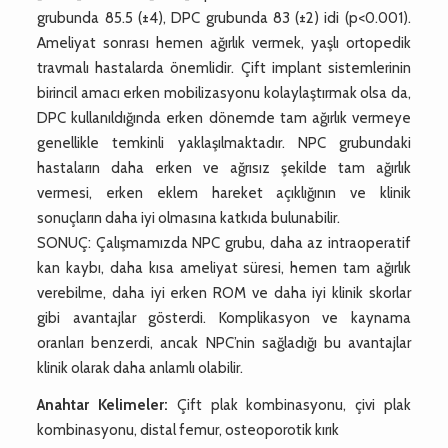
grubunda 85.5 (±4), DPC grubunda 83 (±2) idi (p<0.001).
Ameliyat sonrası hemen ağırlık vermek, yaşlı ortopedik
travmalı hastalarda önemlidir. Çift implant sistemlerinin
birincil amacı erken mobilizasyonu kolaylaştırmak olsa da,
DPC kullanıldığında erken dönemde tam ağırlık vermeye
genellikle temkinli yaklaşılmaktadır. NPC grubundaki
hastaların daha erken ve ağrısız şekilde tam ağırlık
vermesi, erken eklem hareket açıklığının ve klinik
sonuçların daha iyi olmasına katkıda bulunabilir.
SONUÇ: Çalışmamızda NPC grubu, daha az intraoperatif
kan kaybı, daha kısa ameliyat süresi, hemen tam ağırlık
verebilme, daha iyi erken ROM ve daha iyi klinik skorlar
gibi avantajlar gösterdi. Komplikasyon ve kaynama
oranları benzerdi, ancak NPC’nin sağladığı bu avantajlar
klinik olarak daha anlamlı olabilir.
Anahtar Kelimeler:
Çift plak kombinasyonu, çivi plak
kombinasyonu, distal femur, osteoporotik kırık