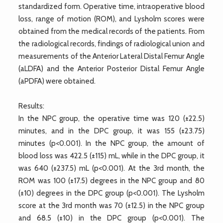
standardized form. Operative time, intraoperative blood
loss, range of motion (ROM), and Lysholm scores were
obtained from the medical records of the patients. From
the radiological records, findings of radiological union and
measurements of the Anterior Lateral Distal Femur Angle
(aLDFA) and the Anterior Posterior Distal Femur Angle
(aPDFA) were obtained.
Results:
In the NPC group, the operative time was 120 (±22.5)
minutes, and in the DPC group, it was 155 (±23.75)
minutes (p<0.001). In the NPC group, the amount of
blood loss was 422.5 (±115) mL, while in the DPC group, it
was 640 (±237.5) mL (p<0.001). At the 3rd month, the
ROM was 100 (±17.5) degrees in the NPC group and 80
(±10) degrees in the DPC group (p<0.001). The Lysholm
score at the 3rd month was 70 (±12.5) in the NPC group
and 68.5 (±10) in the DPC group (p<0.001). The