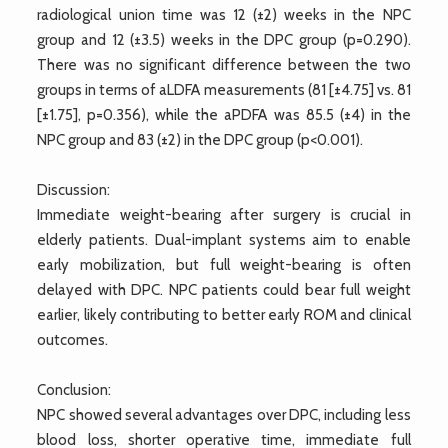
radiological union time was 12 (±2) weeks in the NPC
group and 12 (±3.5) weeks in the DPC group (p=0.290).
There was no significant difference between the two
groups in terms of aLDFA measurements (81 [±4.75] vs. 81
[±1.75], p=0.356), while the aPDFA was 85.5 (±4) in the
NPC group and 83 (±2) in the DPC group (p<0.001).
Discussion:
Immediate weight-bearing after surgery is crucial in
elderly patients. Dual-implant systems aim to enable
early mobilization, but full weight-bearing is often
delayed with DPC. NPC patients could bear full weight
earlier, likely contributing to better early ROM and clinical
outcomes.
Conclusion:
NPC showed several advantages over DPC, including less
blood loss, shorter operative time, immediate full