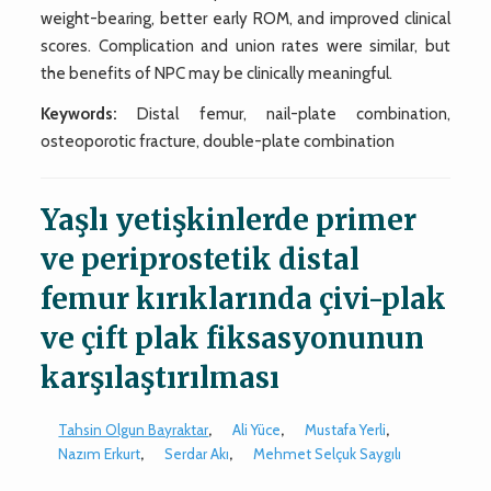
weight-bearing, better early ROM, and improved clinical
scores. Complication and union rates were similar, but
the benefits of NPC may be clinically meaningful.
Keywords:
Distal femur, nail-plate combination,
osteoporotic fracture, double-plate combination
Yaşlı yetişkinlerde primer
ve periprostetik distal
femur kırıklarında çivi-plak
ve çift plak fiksasyonunun
karşılaştırılması
Tahsin Olgun Bayraktar
,
Ali Yüce
,
Mustafa Yerli
,
Nazım Erkurt
,
Serdar Akı
,
Mehmet Selçuk Saygılı