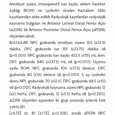
Ameliyat süresi, intraoperatif kan kaybı, eklem hareket
açıklığı (ROM) ve Lysholm skorları hastaların tıbbi
kayıtlarından elde edildi. Radyolojik kayıtlardan radyolojik
kaynama bulguları ve Anterior Lateral Distal Femur Açısı
(aLDFA) ile Anterior Posterior Distal Femur Açısı (aPDFA)
ölçümleri alındı.
BULGULAR: NPC grubunda ameliyat süresi 120 (±22.5)
dakika, DPC grubunda ise 155 (±23.75) dakika idi
(p<0.001). NPC grubunda kan kaybı 422.5 (±115) mL iken,
DPC grubunda 640 (±237.5) mL idi (p<0.001). Üçüncü
ayda ROM, NPC grubunda 100 (±17.5) derece, DPC
grubunda 80 (±10) derece idi (p<0,001). 3. ay Lysholm
skoru NPC grubunda 70 (±12.5), DPC grubunda 68.5 (±10)
idi (p<0.001). Radyolojik kaynama süresi NPC grubunda 12
(±2) hafta, DPC grubunda 12 (±3.5) hafta idi (p=0.290).
aLDFA ölçümleri açısından iki grup arasında anlamlı fark
yoktu (81
[±4.75] vs. 81 [±1.75], p=0.356), ancak aPDFA NPC