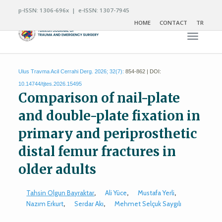
p-ISSN: 1306-696x | e-ISSN: 1307-7945
HOME
CONTACT
TR
Toggle n
Ulus Travma Acil Cerrahi Derg. 2026; 32(7):
854-862 | DOI:
10.14744/tjtes.2026.15495
Comparison of nail-plate
and double-plate fixation in
primary and periprosthetic
distal femur fractures in
older adults
Tahsin Olgun Bayraktar
,
Ali Yüce
,
Mustafa Yerli
,
Nazım Erkurt
,
Serdar Akı
,
Mehmet Selçuk Saygılı