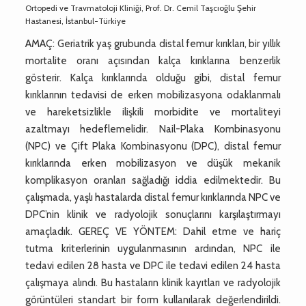
Ortopedi ve Travmatoloji Kliniği, Prof. Dr. Cemil Taşcıoğlu Şehir
Hastanesi, İstanbul-Türkiye
AMAÇ: Geriatrik yaş grubunda distal femur kırıkları, bir yıllık
mortalite oranı açısından kalça kırıklarına benzerlik
gösterir. Kalça kırıklarında olduğu gibi, distal femur
kırıklarının tedavisi de erken mobilizasyona odaklanmalı
ve hareketsizlikle ilişkili morbidite ve mortaliteyi
azaltmayı hedeflemelidir. Nail-Plaka Kombinasyonu
(NPC) ve Çift Plaka Kombinasyonu (DPC), distal femur
kırıklarında erken mobilizasyon ve düşük mekanik
komplikasyon oranları sağladığı iddia edilmektedir. Bu
çalışmada, yaşlı hastalarda distal femur kırıklarında NPC ve
DPC’nin klinik ve radyolojik sonuçlarını karşılaştırmayı
amaçladık. GEREÇ VE YÖNTEM: Dahil etme ve hariç
tutma kriterlerinin uygulanmasının ardından, NPC ile
tedavi edilen 28 hasta ve DPC ile tedavi edilen 24 hasta
çalışmaya alındı. Bu hastaların klinik kayıtları ve radyolojik
görüntüleri standart bir form kullanılarak değerlendirildi.