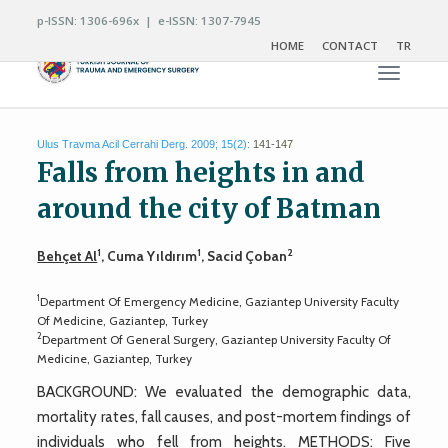
p-ISSN: 1306-696x | e-ISSN: 1307-7945
HOME
CONTACT
TR
Toggle n
Ulus Travma Acil Cerrahi Derg. 2009; 15(2):
141-147
Falls from heights in and
around the city of Batman
1
1
2
Behçet Al
, Cuma Yıldırım
, Sacid Çoban
1
Department Of Emergency Medicine, Gaziantep University Faculty
Of Medicine, Gaziantep, Turkey
2
Department Of General Surgery, Gaziantep University Faculty Of
Medicine, Gaziantep, Turkey
BACKGROUND: We evaluated the demographic data,
mortality rates, fall causes, and post-mortem findings of
individuals who fell from heights. METHODS: Five