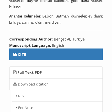
yüksekte düşme oranları kadınlara göre daha yüksek
bulundu.
Anahtar Kelimeler:
Balkon, Batman; düşmeler; ev damı;
kırık; yaralanma; ölüm; merdiven.
Corresponding Author:
Behçet Al, Türkiye
Manuscript Language:
English
CITE
Full Text PDF
Download citation
RIS
EndNote