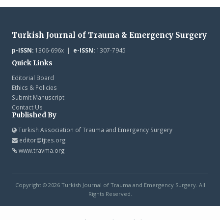
Turkish Journal of Trauma & Emergency Surgery
p-ISSN:
1306-696x |
e-ISSN:
1307-7945
Quick Links
Editorial Board
Ethics & Policies
Submit Manuscript
Contact Us
Published By
Turkish Association of Trauma and Emergency Surgery
editor@tjtes.org
www.travma.org
Copyright © 2026 Turkish Journal of Trauma and Emergency Surgery. All
Rights Reserved.