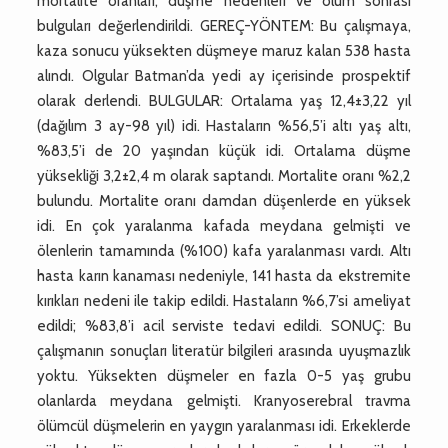
mortalite oranları, düşme nedenleri ve ölüm sonrası
bulguları değerlendirildi. GEREÇ-YÖNTEM: Bu çalışmaya,
kaza sonucu yüksekten düşmeye maruz kalan 538 hasta
alındı. Olgular Batman’da yedi ay içerisinde prospektif
olarak derlendi. BULGULAR: Ortalama yaş 12,4±3,22 yıl
(dağılım 3 ay-98 yıl) idi. Hastaların %56,5’i altı yaş altı,
%83,5’i de 20 yaşından küçük idi. Ortalama düşme
yüksekliği 3,2±2,4 m olarak saptandı. Mortalite oranı %2,2
bulundu. Mortalite oranı damdan düşenlerde en yüksek
idi. En çok yaralanma kafada meydana gelmişti ve
ölenlerin tamamında (%100) kafa yaralanması vardı. Altı
hasta karın kanaması nedeniyle, 141 hasta da ekstremite
kırıkları nedeni ile takip edildi. Hastaların %6,7’si ameliyat
edildi; %83,8’i acil serviste tedavi edildi. SONUÇ: Bu
çalışmanın sonuçları literatür bilgileri arasında uyuşmazlık
yoktu. Yüksekten düşmeler en fazla 0-5 yaş grubu
olanlarda meydana gelmişti. Kranyoserebral travma
ölümcül düşmelerin en yaygın yaralanması idi. Erkeklerde