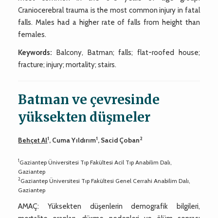
Craniocerebral trauma is the most common injury in fatal
falls. Males had a higher rate of falls from height than
females.
Keywords:
Balcony, Batman; falls; flat-roofed house;
fracture; injury; mortality; stairs.
Batman ve çevresinde
yüksekten düşmeler
1
1
2
Behçet Al
, Cuma Yıldırım
, Sacid Çoban
1
Gaziantep Üniversitesi Tıp Fakültesi Acil Tıp Anabilim Dalı,
Gaziantep
2
Gaziantep Üniversitesi Tıp Fakültesi Genel Cerrahi Anabilim Dalı,
Gaziantep
AMAÇ: Yüksekten düşenlerin demografik bilgileri,