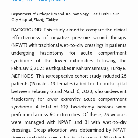
Department of Orthopedics and Traumatology, Elazığ Fethi Sekin
City Hospital, Elazığ-Türkiye
BACKGROUND: This study aimed to compare the clinical
effectiveness of negative pressure wound therapy
(NPWT) with traditional wet-to-dry dressings in patients
undergoing fasciotomy for acute compartment
syndrome of the lower extremities following the
February 6, 2023 earthquakes in Kahramanmaraş, Türkiye.
METHODS: This retrospective cohort study included 28
patients (15 males, 13 females) admitted to our hospital
between February 6 and March 6, 2023, who underwent
fasciotomy for lower extremity acute compartment
syndrome. A total of 109 fasciotomy incisions were
performed across 60 extremities. Of these, 78 wounds
were managed with NPWT and 31 with wet-to-dry
dressings. Group allocation was determined by NPWT
device availability during the disaster period. All patients