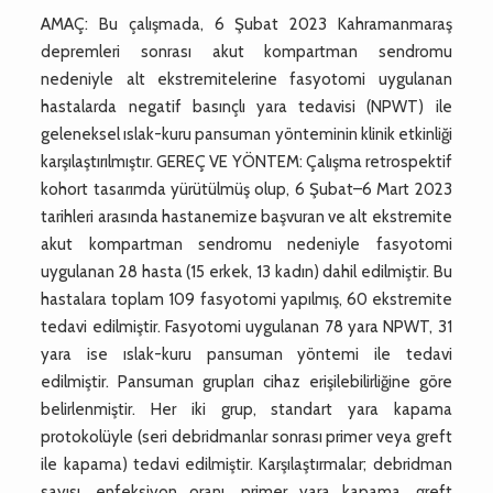
AMAÇ: Bu çalışmada, 6 Şubat 2023 Kahramanmaraş
depremleri sonrası akut kompartman sendromu
nedeniyle alt ekstremitelerine fasyotomi uygulanan
hastalarda negatif basınçlı yara tedavisi (NPWT) ile
geleneksel ıslak-kuru pansuman yönteminin klinik etkinliği
karşılaştırılmıştır. GEREÇ VE YÖNTEM: Çalışma retrospektif
kohort tasarımda yürütülmüş olup, 6 Şubat–6 Mart 2023
tarihleri arasında hastanemize başvuran ve alt ekstremite
akut kompartman sendromu nedeniyle fasyotomi
uygulanan 28 hasta (15 erkek, 13 kadın) dahil edilmiştir. Bu
hastalara toplam 109 fasyotomi yapılmış, 60 ekstremite
tedavi edilmiştir. Fasyotomi uygulanan 78 yara NPWT, 31
yara ise ıslak-kuru pansuman yöntemi ile tedavi
edilmiştir. Pansuman grupları cihaz erişilebilirliğine göre
belirlenmiştir. Her iki grup, standart yara kapama
protokolüyle (seri debridmanlar sonrası primer veya greft
ile kapama) tedavi edilmiştir. Karşılaştırmalar; debridman
sayısı, enfeksiyon oranı, primer yara kapama, greft