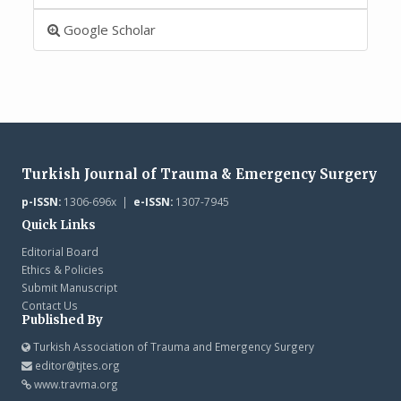
Google Scholar
Turkish Journal of Trauma & Emergency Surgery
p-ISSN:
1306-696x |
e-ISSN:
1307-7945
Quick Links
Editorial Board
Ethics & Policies
Submit Manuscript
Contact Us
Published By
Turkish Association of Trauma and Emergency Surgery
editor@tjtes.org
www.travma.org