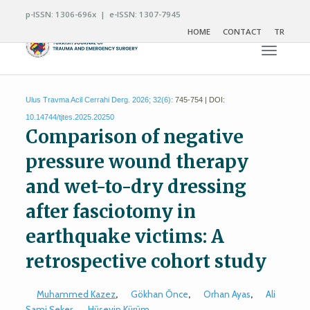
p-ISSN: 1306-696x | e-ISSN: 1307-7945
HOME
CONTACT
TR
Toggle n
Ulus Travma Acil Cerrahi Derg. 2026; 32(6):
745-754 | DOI:
10.14744/tjtes.2025.20250
Comparison of negative
pressure wound therapy
and wet-to-dry dressing
after fasciotomy in
earthquake victims: A
retrospective cohort study
Muhammed Kazez
,
Gökhan Önce
,
Orhan Ayas
,
Ali
Sami Şeker
,
Hüseyin Kürüm