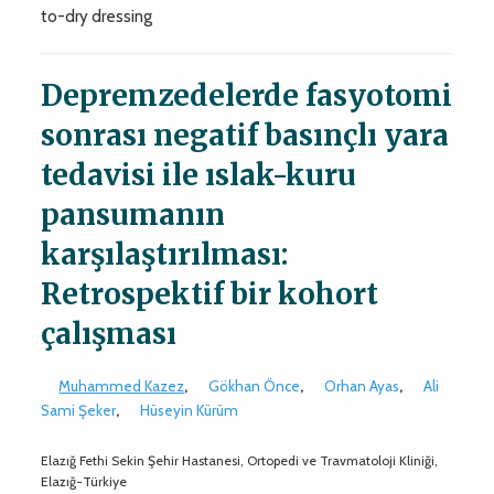
to-dry dressing
Depremzedelerde fasyotomi
sonrası negatif basınçlı yara
tedavisi ile ıslak-kuru
pansumanın
karşılaştırılması:
Retrospektif bir kohort
çalışması
Muhammed Kazez
,
Gökhan Önce
,
Orhan Ayas
,
Ali
Sami Şeker
,
Hüseyin Kürüm
Elazığ Fethi Sekin Şehir Hastanesi, Ortopedi ve Travmatoloji Kliniği,
Elazığ-Türkiye