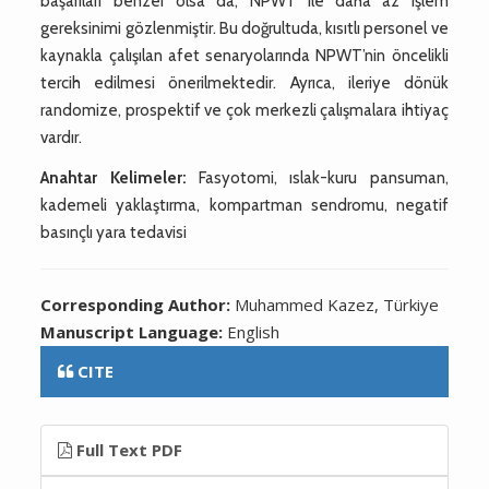
başarıları benzer olsa da, NPWT ile daha az işlem
gereksinimi gözlenmiştir. Bu doğrultuda, kısıtlı personel ve
kaynakla çalışılan afet senaryolarında NPWT’nin öncelikli
tercih edilmesi önerilmektedir. Ayrıca, ileriye dönük
randomize, prospektif ve çok merkezli çalışmalara ihtiyaç
vardır.
Anahtar Kelimeler:
Fasyotomi, ıslak-kuru pansuman,
kademeli yaklaştırma, kompartman sendromu, negatif
basınçlı yara tedavisi
Corresponding Author:
Muhammed Kazez, Türkiye
Manuscript Language:
English
CITE
Full Text PDF