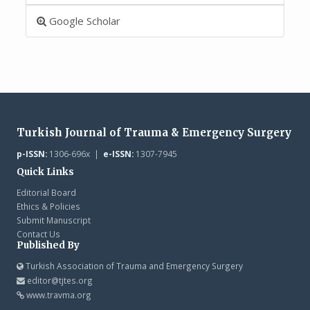
Google Scholar
Turkish Journal of Trauma & Emergency Surgery
p-ISSN:
1306-696x |
e-ISSN:
1307-7945
Quick Links
Editorial Board
Ethics & Policies
Submit Manuscript
Contact Us
Published By
Turkish Association of Trauma and Emergency Surgery
editor@tjtes.org
www.travma.org