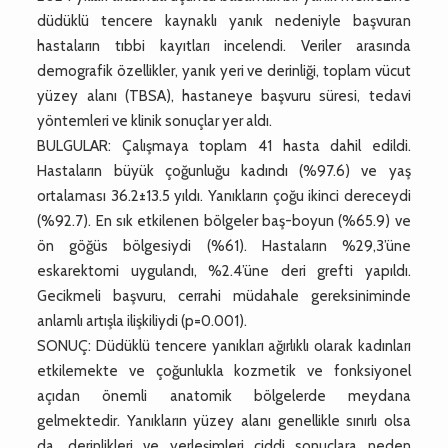
düdüklü tencere kaynaklı yanık nedeniyle başvuran
hastaların tıbbi kayıtları incelendi. Veriler arasında
demografik özellikler, yanık yeri ve derinliği, toplam vücut
yüzey alanı (TBSA), hastaneye başvuru süresi, tedavi
yöntemleri ve klinik sonuçlar yer aldı.
BULGULAR: Çalışmaya toplam 41 hasta dahil edildi.
Hastaların büyük çoğunluğu kadındı (%97.6) ve yaş
ortalaması 36.2±13.5 yıldı. Yanıkların çoğu ikinci dereceydi
(%92.7). En sık etkilenen bölgeler baş-boyun (%65.9) ve
ön göğüs bölgesiydi (%61). Hastaların %29,3’üne
eskarektomi uygulandı, %2.4’üne deri grefti yapıldı.
Gecikmeli başvuru, cerrahi müdahale gereksiniminde
anlamlı artışla ilişkiliydi (p=0.001).
SONUÇ: Düdüklü tencere yanıkları ağırlıklı olarak kadınları
etkilemekte ve çoğunlukla kozmetik ve fonksiyonel
açıdan önemli anatomik bölgelerde meydana
gelmektedir. Yanıkların yüzey alanı genellikle sınırlı olsa
da, derinlikleri ve yerleşimleri ciddi sonuçlara neden