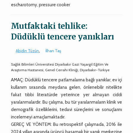
escharotomy, pressure cooker
Mutfaktaki tehlike:
Düdüklü tencere yanıkları
Abidin Tüzün
,
İlhan Taş
Sağlık Bilimleri Üniversitesi Diyarbakır Gazi Yaşargil Eğitim Ve
Araştırma Hastanesi, Genel Cerrahi Kliniği, Diyarbakır-Türkiye
AMAÇ: Düdüklü tencere patlamalarına bağlı yanıklar, ev içi
kullanım sırasında meydana gelen, önlenebilir nitelikte
fakat tıbbi literatürde yeterince yer almayan ciddi
yaralanmalardır. Bu çalışma, bu tür yaralanmaların klinik ve
demografik özelliklerini, tedavi süreçlerini ve sonuçlarını
incelemeyi amaçlamaktadır.
GEREÇ VE YÖNTEM: Bu retrospektif çalışmada, 2016 ile
2024 yılları arasında üçüncü basamak bir yanık merkezine