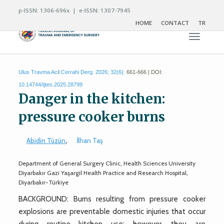
p-ISSN: 1306-696x | e-ISSN: 1307-7945
HOME
CONTACT
TR
Toggle n
Ulus Travma Acil Cerrahi Derg. 2026; 32(6):
661-666 | DOI:
10.14744/tjtes.2025.28799
Danger in the kitchen:
pressure cooker burns
Abidin Tüzün
,
İlhan Taş
Department of General Surgery Clinic, Health Sciences University
Diyarbakır Gazi Yaşargil Health Practice and Research Hospital,
Diyarbakır-Türkiye
BACKGROUND: Burns resulting from pressure cooker
explosions are preventable domestic injuries that occur
during routine kitchen use; however, they are