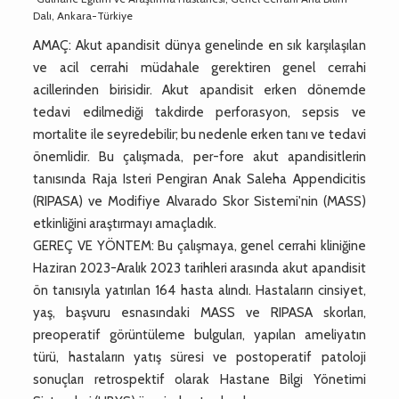
Dalı, Ankara-Türkiye
AMAÇ: Akut apandisit dünya genelinde en sık karşılaşılan
ve acil cerrahi müdahale gerektiren genel cerrahi
acillerinden birisidir. Akut apandisit erken dönemde
tedavi edilmediği takdirde perforasyon, sepsis ve
mortalite ile seyredebilir; bu nedenle erken tanı ve tedavi
önemlidir. Bu çalışmada, per-fore akut apandisitlerin
tanısında Raja Isteri Pengiran Anak Saleha Appendicitis
(RIPASA) ve Modifiye Alvarado Skor Sistemi'nin (MASS)
etkinliğini araştırmayı amaçladık.
GEREÇ VE YÖNTEM: Bu çalışmaya, genel cerrahi kliniğine
Haziran 2023-Aralık 2023 tarihleri arasında akut apandisit
ön tanısıyla yatırılan 164 hasta alındı. Hastaların cinsiyet,
yaş, başvuru esnasındaki MASS ve RIPASA skorları,
preoperatif görüntüleme bulguları, yapılan ameliyatın
türü, hastaların yatış süresi ve postoperatif patoloji
sonuçları retrospektif olarak Hastane Bilgi Yönetimi