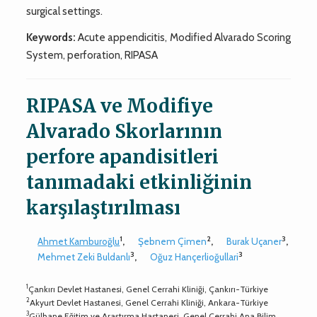
surgical settings.
Keywords:
Acute appendicitis, Modified Alvarado Scoring
System, perforation, RIPASA
RIPASA ve Modifiye
Alvarado Skorlarının
perfore apandisitleri
tanımadaki etkinliğinin
karşılaştırılması
1
2
3
Ahmet Kamburoğlu
,
Şebnem Çimen
,
Burak Uçaner
,
3
3
Mehmet Zeki Buldanlı
,
Oğuz Hançerlioğullari
1
Çankırı Devlet Hastanesi, Genel Cerrahi Kliniği, Çankırı-Türkiye
2
Akyurt Devlet Hastanesi, Genel Cerrahi Kliniği, Ankara-Türkiye
3
Gülhane Eğitim ve Araştırma Hastanesi, Genel Cerrahi Ana Bilim