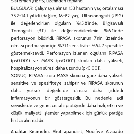
Sistemleri (HBYS) üzerinden toplandı.
BULGULAR: Çalışmaya alınan 153 hastanın yaş ortalaması
35.2±14.1 yıl idi (dağılım, 18-82 yaş). Ultrasonografi (USG)
ile değerlendirilen olguların %15.8’inde, Bilgisayarlı
Tomografi (BT) ile değerlendirilenlerin %6.1’inde
perforasyon bildirildi. RIPASA skorunun 7’nin üzerinde
olması perforasyon için %71.1 sensitivite, %54.7 spesifite
göstermekteydi. Perforasyon izlenen olguların RIPASA
(p<0.001) ve MASS (p<0.001) skorları daha yüksek,
hospitalizasyon süresi daha uzundu (p<0.001).
SONUÇ: RIPASA skoru MASS skoruna göre daha yüksek
sensitive ve spesifiteye sahiptir ve RIPASA skorunun
daha yüksek değerlerde olması daha şiddetli
inflamasyonun bir göstergesidir. Bu nedenle acil
servislerde ve genel cerrahi pratiğinde daha hızlı, etkin ve
düşük maliyetli işlemler yapabilmek için günlük pratiğe
hızlıca alınmalıdır.
Anahtar Kelimeler:
Akut apandisit, Modifiye Alvarado