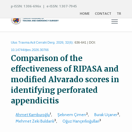
p-ISSN: 1306-696x | e-ISSN: 1307-7945
HOME
CONTACT
TR
Toggle n
Ulus Travma Acil Cerrahi Derg. 2026; 32(6):
636-641 | DOI:
10.14744/tjtes.2026.30766
Comparison of the
effectiveness of RIPASA and
modified Alvarado scores in
identifying perforated
appendicitis
1
2
3
Ahmet Kamburoğlu
,
Şebnem Çimen
,
Burak Uçaner
,
3
3
Mehmet Zeki Buldanlı
,
Oğuz Hançerlioğullari