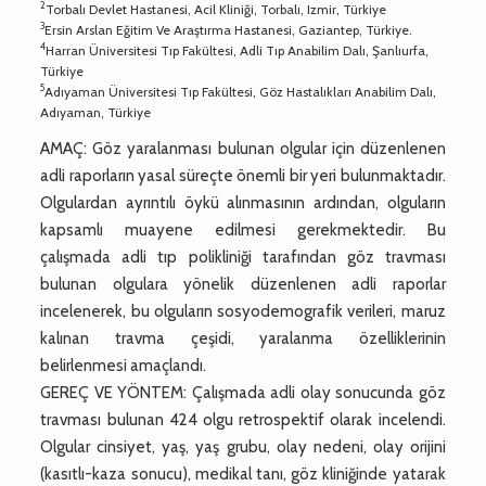
2
Torbalı Devlet Hastanesi, Acil Kliniği, Torbalı, Izmir, Türkiye
3
Ersin Arslan Eğitim Ve Araştırma Hastanesi, Gaziantep, Türkiye.
4
Harran Üniversitesi Tıp Fakültesi, Adli Tıp Anabilim Dalı, Şanlıurfa,
Türkiye
5
Adıyaman Üniversitesi Tıp Fakültesi, Göz Hastalıkları Anabilim Dalı,
Adıyaman, Türkiye
AMAÇ: Göz yaralanması bulunan olgular için düzenlenen
adli raporların yasal süreçte önemli bir yeri bulunmaktadır.
Olgulardan ayrıntılı öykü alınmasının ardından, olguların
kapsamlı muayene edilmesi gerekmektedir. Bu
çalışmada adli tıp polikliniği tarafından göz travması
bulunan olgulara yönelik düzenlenen adli raporlar
incelenerek, bu olguların sosyodemografik verileri, maruz
kalınan travma çeşidi, yaralanma özelliklerinin
belirlenmesi amaçlandı.
GEREÇ VE YÖNTEM: Çalışmada adli olay sonucunda göz
travması bulunan 424 olgu retrospektif olarak incelendi.
Olgular cinsiyet, yaş, yaş grubu, olay nedeni, olay orijini
(kasıtlı-kaza sonucu), medikal tanı, göz kliniğinde yatarak