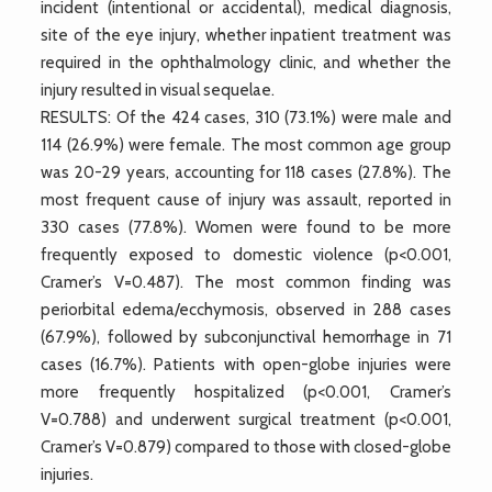
incident (intentional or accidental), medical diagnosis,
site of the eye injury, whether inpatient treatment was
required in the ophthalmology clinic, and whether the
injury resulted in visual sequelae.
RESULTS: Of the 424 cases, 310 (73.1%) were male and
114 (26.9%) were female. The most common age group
was 20-29 years, accounting for 118 cases (27.8%). The
most frequent cause of injury was assault, reported in
330 cases (77.8%). Women were found to be more
frequently exposed to domestic violence (p<0.001,
Cramer’s V=0.487). The most common finding was
periorbital edema/ecchymosis, observed in 288 cases
(67.9%), followed by subconjunctival hemorrhage in 71
cases (16.7%). Patients with open-globe injuries were
more frequently hospitalized (p<0.001, Cramer’s
V=0.788) and underwent surgical treatment (p<0.001,
Cramer’s V=0.879) compared to those with closed-globe
injuries.