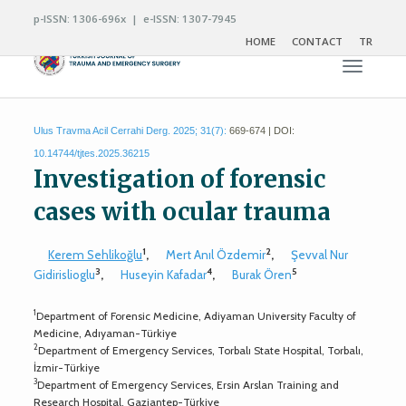
p-ISSN: 1306-696x | e-ISSN: 1307-7945
HOME
CONTACT
TR
Toggle n
Ulus Travma Acil Cerrahi Derg. 2025; 31(7):
669-674 | DOI:
10.14744/tjtes.2025.36215
Investigation of forensic
cases with ocular trauma
1
2
Kerem Sehlikoğlu
,
Mert Anıl Özdemir
,
Şevval Nur
3
4
5
Gidirislioglu
,
Huseyin Kafadar
,
Burak Ören
1
Department of Forensic Medicine, Adiyaman University Faculty of
Medicine, Adıyaman-Türkiye
2
Department of Emergency Services, Torbalı State Hospital, Torbalı,
İzmir-Türkiye
3
Department of Emergency Services, Ersin Arslan Training and
Research Hospital, Gaziantep-Türkiye