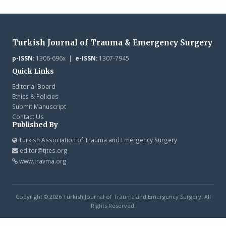
Turkish Journal of Trauma & Emergency Surgery
p-ISSN:
1306-696x |
e-ISSN:
1307-7945
Quick Links
Editorial Board
Ethics & Policies
Submit Manuscript
Contact Us
Published By
Turkish Association of Trauma and Emergency Surgery
editor@tjtes.org
www.travma.org
Copyright © 2026 Turkish Journal of Trauma and Emergency Surgery. All
Rights Reserved.