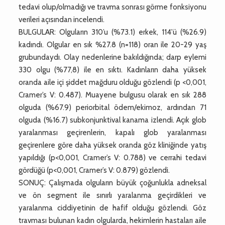
tedavi olup/olmadığı ve travma sonrası görme fonksiyonu
verileri açısından incelendi.
BULGULAR: Olguların 310’u (%73.1) erkek, 114'ü (%26.9)
kadındı. Olgular en sık %27.8 (n=118) oran ile 20-29 yaş
grubundaydı. Olay nedenlerine bakıldığında; darp eylemi
330 olgu (%77,8) ile en sıktı. Kadınların daha yüksek
oranda aile içi şiddet mağduru olduğu gözlendi (p <0,001,
Cramer’s V: 0.487). Muayene bulgusu olarak en sık 288
olguda (%67.9) periorbital ödem/ekimoz, ardından 71
olguda (%16.7) subkonjunktival kanama izlendi. Açık glob
yaralanması geçirenlerin, kapalı glob yaralanması
geçirenlere göre daha yüksek oranda göz kliniğinde yatış
yapıldığı (p<0,001, Cramer’s V: 0.788) ve cerrahi tedavi
gördüğü (p<0,001, Cramer’s V: 0.879) gözlendi.
SONUÇ: Çalışmada olguların büyük çoğunlukla adneksal
ve ön segment ile sınırlı yaralanma geçirdikleri ve
yaralanma ciddiyetinin de hafif olduğu gözlendi. Göz
travması bulunan kadın olgularda, hekimlerin hastaları aile