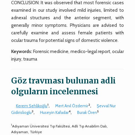
CONCLUSION: It was observed that most forensic cases
examined in our study involved mild injuries, limited to
adnexal structures and the anterior segment, with
generally minor symptoms. Physicians are advised to
carefully examine and assess female patients with
ocular trauma for potential signs of domestic violence.
Keywords:
Forensic medicine, medico-legal report, ocular
injury, trauma
Göz travması bulunan adli
olguların incelenmesi
1
2
Kerem Sehlikoğlu
,
Mert Anıl Özdemir
,
Şevval Nur
3
4
5
Gidirislioglu
,
Huseyin Kafadar
,
Burak Ören
1
Adıyaman Üniversitesi Tıp Fakültesi, Adli Tıp Anabilim Dalı,
Adıyaman, Türkiye