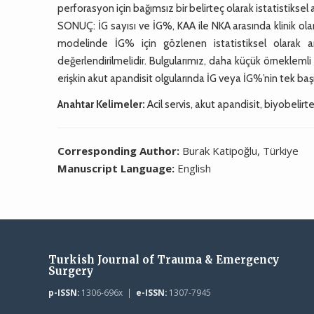
perforasyon için bağımsız bir belirteç olarak istatistiks
SONUÇ: İG sayısı ve İG%, KAA ile NKA arasında klinik olar
modelinde İG% için gözlenen istatistiksel olarak an
değerlendirilmelidir. Bulgularımız, daha küçük örnekleml
erişkin akut apandisit olgularında İG veya İG%’nin tek ba
Anahtar Kelimeler:
Acil servis, akut apandisit, biyobelir
Corresponding Author:
Burak Katipoğlu, Türkiye
Manuscript Language:
English
Turkish Journal of Trauma & Emergency
Surgery
p-ISSN:
1306-696x |
e-ISSN:
1307-7945