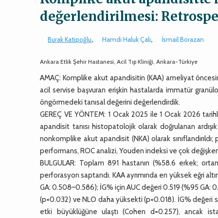
değerlendirilmesi: Retrospe
Burak Katipoğlu
,
Hamdi Haluk Çalı
,
İsmail Borazan
Ankara Etlik Şehir Hastanesi, Acil Tıp Kliniği, Ankara-Türkiye
AMAÇ: Komplike akut apandisitin (KAA) ameliyat öncesin
acil servise başvuran erişkin hastalarda immatür granülo
öngörmedeki tanısal değerini değerlendirdik.
GEREÇ VE YÖNTEM: 1 Ocak 2025 ile 1 Ocak 2026 tarihler
apandisit tanısı histopatolojik olarak doğrulanan ardışı
nonkomplike akut apandisit (NKA) olarak sınıflandırıldı; p
performans, ROC analizi, Youden indeksi ve çok değişkenli l
BULGULAR: Toplam 891 hastanın (%58.6 erkek; ortanca
perforasyon saptandı. KAA ayrımında en yüksek eğri altı
GA: 0.508–0.586); İG% için AUC değeri 0.519 (%95 GA: 0.
(p=0.032) ve NLO daha yüksekti (p=0.018). İG% değeri s
etki büyüklüğüne ulaştı (Cohen d=0.257), ancak istat