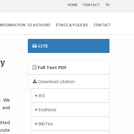
HOME
CONTACT
TR
INFORMATION TO AUTHORS
ETHICS & POLICIES
CONTACT
CITE
dy
Full Text PDF
Download citation
RIS
y. We
A and
EndNote
itted
BibTex
acute