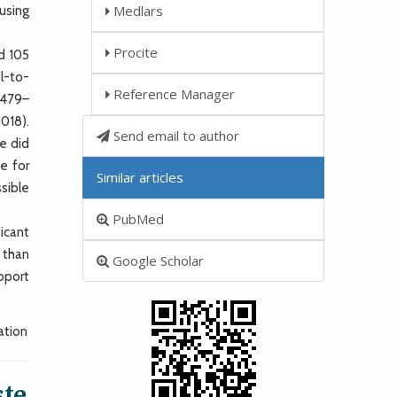
Medlars
using
Procite
d 105
l-to-
Reference Manager
.479–
018).
Send email to author
e did
ce for
Similar articles
sible
PubMed
icant
 than
Google Scholar
pport
ation
ste