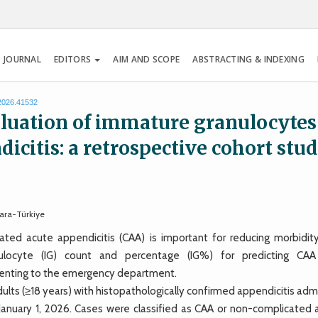
 JOURNAL
EDITORS
AIM AND SCOPE
ABSTRACTING & INDEXING
.2026.41532
uation of immature granulocytes
icitis: a retrospective cohort stu
kara-Türkiye
ted acute appendicitis (CAA) is important for reducing morbidit
ulocyte (IG) count and percentage (IG%) for predicting CA
esenting to the emergency department.
ts (≥18 years) with histopathologically confirmed appendicitis adm
 January 1, 2026. Cases were classified as CAA or non-complicated 