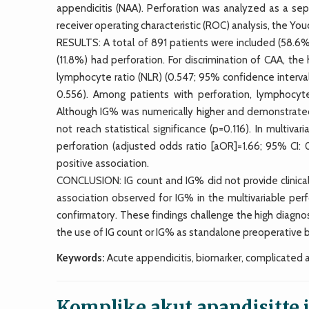
appendicitis (NAA). Perforation was analyzed as a s
receiver operating characteristic (ROC) analysis, the You
RESULTS: A total of 891 patients were included (58.6
(11.8%) had perforation. For discrimination of CAA, th
lymphocyte ratio (NLR) (0.547; 95% confidence interva
0.556). Among patients with perforation, lymphocyt
Although IG% was numerically higher and demonstrated
not reach statistical significance (p=0.116). In multiva
perforation (adjusted odds ratio [aOR]=1.66; 95% CI:
positive association.
CONCLUSION: IG count and IG% did not provide clinica
association observed for IG% in the multivariable pe
confirmatory. These findings challenge the high diagno
the use of IG count or IG% as standalone preoperative b
Keywords:
Acute appendicitis, biomarker, complicated 
Komplike akut apandisitte im