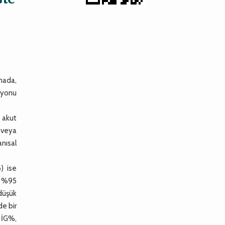
şmada,
asyonu
 akut
A veya
anısal
) ise
7; %95
 düşük
de bir
 İG%,