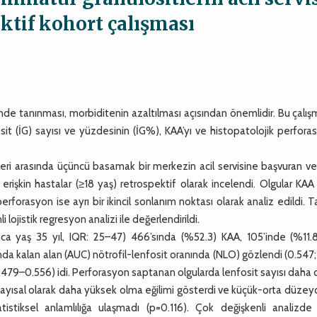
ktif kohort çalışması
de tanınması, morbiditenin azaltılması açısından önemlidir. Bu çalı
sit (İG) sayısı ve yüzdesinin (İG%), KAA’yı ve histopatolojik perfor
i arasında üçüncü basamak bir merkezin acil servisine başvuran ve
k erişkin hastalar (≥18 yaş) retrospektif olarak incelendi. Olgular KA
erforasyon ise ayrı bir ikincil sonlanım noktası olarak analiz edildi. T
ojistik regresyon analizi ile değerlendirildi.
 yaş 35 yıl, IQR: 25–47) 466’sında (%52.3) KAA, 105’inde (%11.8
nda kalan alan (AUC) nötrofil-lenfosit oranında (NLO) gözlendi (0.54
479–0.556) idi. Perforasyon saptanan olgularda lenfosit sayısı daha
ayısal olarak daha yüksek olma eğilimi gösterdi ve küçük-orta düzey
istiksel anlamlılığa ulaşmadı (p=0.116). Çok değişkenli analizde