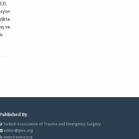
53).
rasyon
likte
mış ve
r.
Published By
Turkish Association of Trauma and Emergency Surgery
editor@tjtes.org
www.travma.org