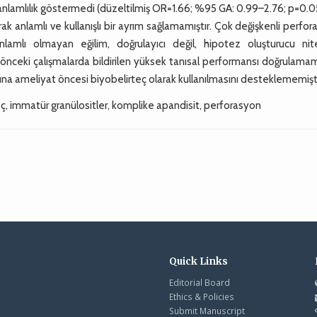
el anlamlılık göstermedi (düzeltilmiş OR=1.66; %95 GA: 0.99–2.76; p=0.0
ak anlamlı ve kullanışlı bir ayrım sağlamamıştır. Çok değişkenli perfo
lamlı olmayan eğilim, doğrulayıcı değil, hipotez oluşturucu nite
i önceki çalışmalarda bildirilen yüksek tanısal performansı doğrulama
şına ameliyat öncesi biyobelirteç olarak kullanılmasını desteklememişti
teç, immatür granülositler, komplike apandisit, perforasyon
Quick Links
Editorial Board
Ethics & Policies
Submit Manuscript