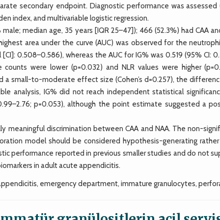
eparate secondary endpoint. Diagnostic performance was assessed 
den index, and multivariable logistic regression.
% male; median age, 35 years [IQR 25–47]); 466 (52.3%) had CAA an
e highest area under the curve (AUC) was observed for the neutrophi
l [CI]: 0.508–0.586), whereas the AUC for IG% was 0.519 (95% CI: 0
e counts were lower (p=0.032) and NLR values were higher (p=0.
 a small-to-moderate effect size (Cohen’s d=0.257), the differenc
riable analysis, IG% did not reach independent statistical significan
 0.99–2.76; p=0.053), although the point estimate suggested a pos
lly meaningful discrimination between CAA and NAA. The non-signif
rforation model should be considered hypothesis-generating rather
stic performance reported in previous smaller studies and do not su
iomarkers in adult acute appendicitis.
appendicitis, emergency department, immature granulocytes, perfor
matür granülositlerin acil servi