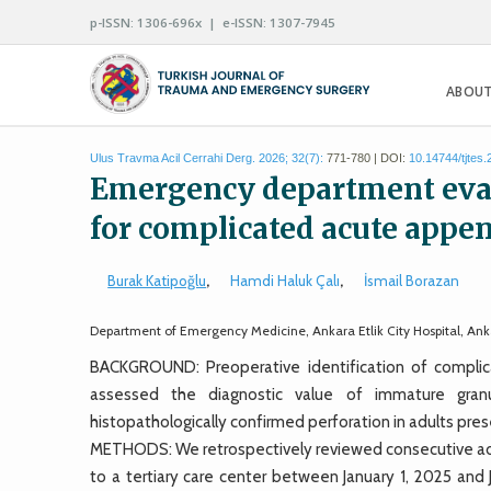
p-ISSN: 1306-696x | e-ISSN: 1307-7945
ABOUT
Ulus Travma Acil Cerrahi Derg. 2026; 32(7):
771-780 | DOI:
10.14744/tjtes
Emergency department eval
for complicated acute append
Burak Katipoğlu
,
Hamdi Haluk Çalı
,
İsmail Borazan
Department of Emergency Medicine, Ankara Etlik City Hospital, An
BACKGROUND: Preoperative identification of complica
assessed the diagnostic value of immature gran
histopathologically confirmed perforation in adults pr
METHODS: We retrospectively reviewed consecutive adul
to a tertiary care center between January 1, 2025 and