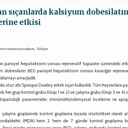
an sıçanlarda kalsiyum dobesilatı
rine etkisi
ırma Hastanesi,trabzon, Türkiye
n parsiyel hepatektomi sonrası rejeneratif kapasite üzerindeki etki
m dobesilatın (KD) parsiyel hepatektomi sonrası karaciğer rejener
açıklamayı amaçladık.
 otuz altı Spraque Dawley erkek sıçan kullanıldı. Tüm hayvanlara pa
dı, her grup kontrol grubu (Grup 1 ve 2) ve çalışma grubu (Grup 3 ve 4)
stopatolojik parametreler, immünohistokimyasal inceleme ve apop
ışma gruplarında kontrol gruplarına kıyasla istatistiksel olarak an
londialdehit (MDA) hem 2. hem de 7. günde kontrol gruplarına kı
). İkinci günde rejenerasyon oranı (RO), çalışma grubunda kontrol g