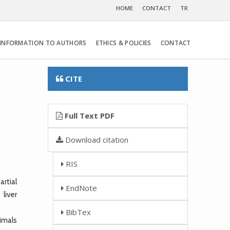
HOME
CONTACT
TR
INFORMATION TO AUTHORS
ETHICS & POLICIES
CONTACT
CITE
Full Text PDF
Download citation
RIS
rtial
EndNote
liver
BibTex
imals