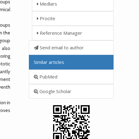
groups
Medlars
mical
Procite
groups
Reference Manager
in the
group
Send email to author
 also
coring
Similar articles
totic
cantly
PubMed
atment
eventh
Google Scholar
on in
roves