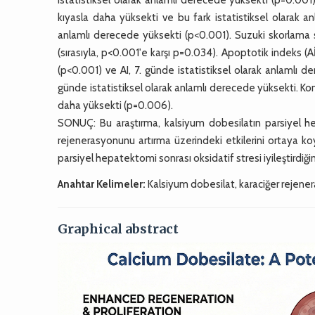
kıyasla daha yüksekti ve bu fark istatistiksel olarak 
anlamlı derecede yüksekti (p<0.001). Suzuki skorlama
(sırasıyla, p<0.001'e karşı p=0.034). Apoptotik indeks (A
(p<0.001) ve AI, 7. günde istatistiksel olarak anlamlı 
günde istatistiksel olarak anlamlı derecede yüksekti. Kon
daha yüksekti (p=0.006).
SONUÇ: Bu araştırma, kalsiyum dobesilatın parsiyel he
rejenerasyonunu artırma üzerindeki etkilerini ortaya ko
parsiyel hepatektomi sonrası oksidatif stresi iyileştirdiğin
Anahtar Kelimeler:
Kalsiyum dobesilat, karaciğer rejene
Graphical abstract