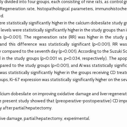
divided into four groups, each consisting of nine rats, as control 
 Regeneration rate, histopathological parameters, immunohistoche
ed.
statistically significantly higher in the calcium dobesilate study 
els were statistically significantly higher in the study groups than 
 (p=0.001). The regeneration rate (RR) was higher in the study 
 this difference was statistically significant (p<0.001). RR was
ay compared to the seventh day (p<0.001). According to the Suzuki S
in the study groups (p<0.001 vs. p=0.034, respectively). The apop
pared to the study groups (p<0.001), and AI was statistically signifi
s statistically significantly higher in the groups receiving CD tre
ps, Ki-67 expression was statistically significantly higher on the s
lcium dobesilate on improving oxidative damage and liver regenerati
the present study showed that (preoperative-postoperative) CD imp
ty after partial hepatectomy.
ative damage, partial hepatectomy, experimental.