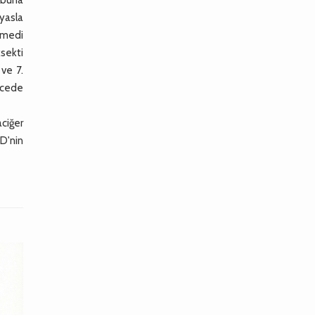
ıyasla
nmedi
ksekti
 ve 7.
recede
ciğer
KD'nin