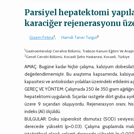
Parsiyel hepatektomi yapıl
karaciğer rejenerasyonu üze
1
2
Gizem Fırtına
,
Hamdi Taner Turgut
1
Gastroenteroloji Cerrahisi Bölümü, Trabzon Kanuni Eğitim Ve Araşt
2
Genel Cerrahi Bölümü, Kocaeli Şehir Hastanesi, Kocaeli, Türkiye
AMAÇ: Bugüne kadar hiçbir çalışma, kalsiyum dobesilatı
değerlendirmemiştir. Bu araştırma kapsamında, kalsiyu
kapasitesi ve antioksidan yolakları üzerindeki etkilerini 
GEREÇ VE YÖNTEM: Çalışmada 250 ile 350 gram ağırlığında
hepatektomi uygulandı. Sıçanlar rastgele dört gruba ayrıl
üzere 9 sıçandan oluşuyordu. Rejenerasyon oranı, hi
indeks (Aİ) ölçüldü.
BULGULAR: Doku süperoksit dismutaz (SOD) seviyesi, çal
derecede yüksekti (p=0.03). Çalışma gruplarında ma
istatistiksel olarak anlamlı derecede yüksekti (p=0.001