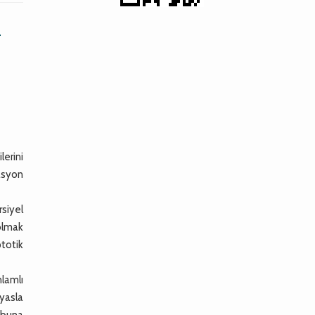
n
lerini
asyon
rsiyel
 olmak
totik
lamlı
yasla
rubuna