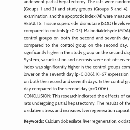
underwent partial hepatectomy. The rats were randomly 
(Groups 1 and 2) and study groups (Groups 3 and 4).
examination, and the apoptotic index (AI) were measur
RESULTS: Tissue superoxide dismutase (SOD) levels were 
compared to controls (p=0.03). Malondialdehyde (MDA) lev
control groups on both the second and seventh days
compared to the control group on the second day, and
significantly higher in the study group on the second d
System, vacuolization and necrosis were not observed 
index was significantly higher in the control groups com
lower on the seventh day (p=0.006). Ki-67 expression wa
on both the second and seventh days. In the control grou
day compared to the second day (p=0.006).
CONCLUSION: This research indicated the effects of ca
rats undergoing partial hepatectomy. The results of 
oxidative stress and increases liver regeneration capaci
Keywords:
Calcium dobesilate, liver regeneration, oxid