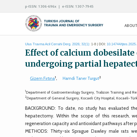
p-ISSN: 1306-696x | e-ISSN: 1307-7945
ABOUT
Ulus Travma Acil Cerrahi Derg. 2026; 32(1):
1-8 | DOI:
10.14744/tjtes.2025
Effect of calcium dobesilate
undergoing partial hepate
1
2
Gizem Fırtına
,
Hamdi Taner Turgut
1
Department of Gastroenterology Surgery, Trabzon Training and Rese
2
Department of General Surgery, Kocaeli City Hospital, Kocaeli-Tür
BACKGROUND: To date, no study has evaluated the ef
hepatectomy. Within the scope of this research, we
regeneration capacity and antioxidant pathways after 
METHODS: Thirty-six Sprague Dawley male rats we