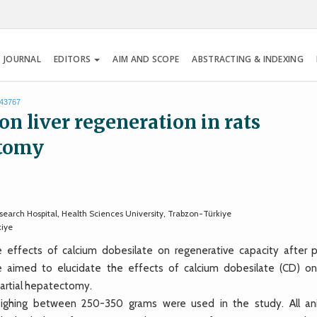
 JOURNAL
EDITORS
AIM AND SCOPE
ABSTRACTING & INDEXING
.43767
 on liver regeneration in rats
ctomy
arch Hospital, Health Sciences University, Trabzon-Türkiye
kiye
fects of calcium dobesilate on regenerative capacity after pa
 aimed to elucidate the effects of calcium dobesilate (CD) on 
partial hepatectomy.
ighing between 250-350 grams were used in the study. All an