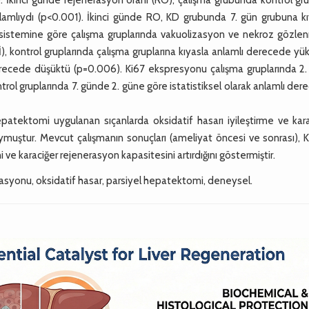
anlamlıydı (p<0.001). İkinci günde RO, KD grubunda 7. gün grubuna k
 sistemine göre çalışma gruplarında vakuolizasyon ve nekroz gözle
İ), kontrol gruplarında çalışma gruplarına kıyasla anlamlı derecede yü
derecede düşüktü (p=0.006). Ki67 ekspresyonu çalışma gruplarında 2.
trol gruplarında 7. günde 2. güne göre istatistiksel olarak anlamlı de
patektomi uygulanan sıçanlarda oksidatif hasarı iyileştirme ve kara
ymuştur. Mevcut çalışmanın sonuçları (ameliyat öncesi ve sonrası), 
i ve karaciğer rejenerasyon kapasitesini artırdığını göstermiştir.
rasyonu, oksidatif hasar, parsiyel hepatektomi, deneysel.