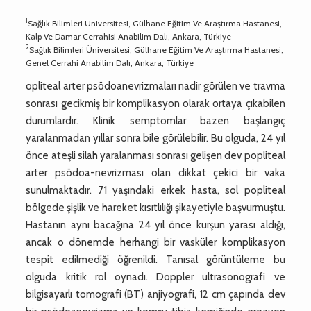
1
Sağlık Bilimleri Üniversitesi, Gülhane Eğitim Ve Araştırma Hastanesi,
Kalp Ve Damar Cerrahisi Anabilim Dalı, Ankara, Türkiye
2
Sağlık Bilimleri Üniversitesi, Gülhane Eğitim Ve Araştırma Hastanesi,
Genel Cerrahi Anabilim Dalı, Ankara, Türkiye
opliteal arter psödoanevrizmaları nadir görülen ve travma
sonrası gecikmiş bir komplikasyon olarak ortaya çıkabilen
durumlardır. Klinik semptomlar bazen başlangıç
yaralanmadan yıllar sonra bile görülebilir. Bu olguda, 24 yıl
önce ateşli silah yaralanması sonrası gelişen dev popliteal
arter psödoa-nevrizması olan dikkat çekici bir vaka
sunulmaktadır. 71 yaşındaki erkek hasta, sol popliteal
bölgede şişlik ve hareket kısıtlılığı şikayetiyle başvurmuştu.
Hastanın aynı bacağına 24 yıl önce kurşun yarası aldığı,
ancak o dönemde herhangi bir vasküler komplikasyon
tespit edilmediği öğrenildi. Tanısal görüntüleme bu
olguda kritik rol oynadı. Doppler ultrasonografi ve
bilgisayarlı tomografi (BT) anjiyografi, 12 cm çapında dev