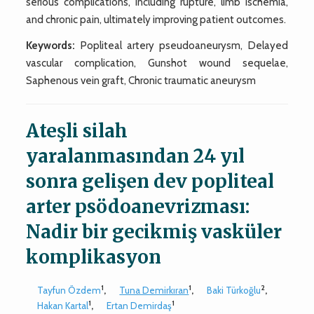
serious complications, including rupture, limb ischemia,
and chronic pain, ultimately improving patient outcomes.
Keywords:
Popliteal artery pseudoaneurysm, Delayed
vascular complication, Gunshot wound sequelae,
Saphenous vein graft, Chronic traumatic aneurysm
Ateşli silah
yaralanmasından 24 yıl
sonra gelişen dev popliteal
arter psödoanevrizması:
Nadir bir gecikmiş vasküler
komplikasyon
1
1
2
Tayfun Özdem
,
Tuna Demirkıran
,
Baki Türkoğlu
,
1
1
Hakan Kartal
,
Ertan Demirdaş