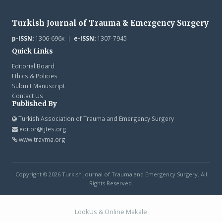
Turkish Journal of Trauma & Emergency Surgery
p-ISSN:
1306-696x |
e-ISSN:
1307-7945
Quick Links
Editorial Board
Ethics & Policies
Submit Manuscript
Contact Us
Published By
Turkish Association of Trauma and Emergency Surgery
editor@tjtes.org
www.travma.org
Copyright © 2026 Turkish Journal of Trauma and Emergency Surgery. All
Rights Reserved.
LookUs
&
Online Makale