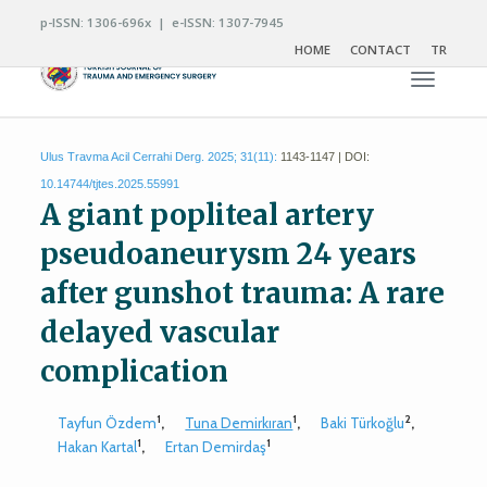
p-ISSN: 1306-696x | e-ISSN: 1307-7945
HOME
CONTACT
TR
Toggle n
Ulus Travma Acil Cerrahi Derg. 2025; 31(11):
1143-1147 | DOI:
10.14744/tjtes.2025.55991
A giant popliteal artery
pseudoaneurysm 24 years
after gunshot trauma: A rare
delayed vascular
complication
1
1
2
Tayfun Özdem
,
Tuna Demirkıran
,
Baki Türkoğlu
,
1
1
Hakan Kartal
,
Ertan Demirdaş