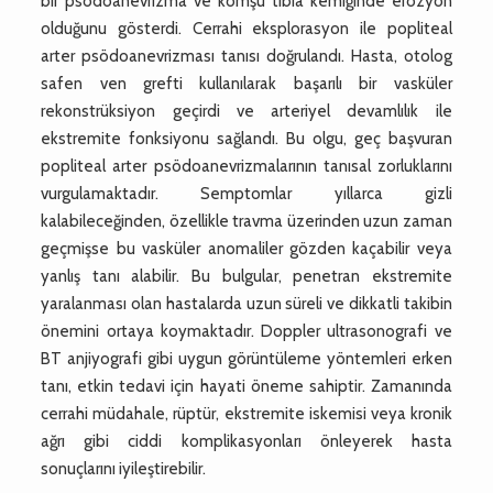
bir psödoanevrizma ve komşu tibia kemiğinde erozyon
olduğunu gösterdi. Cerrahi eksplorasyon ile popliteal
arter psödoanevrizması tanısı doğrulandı. Hasta, otolog
safen ven grefti kullanılarak başarılı bir vasküler
rekonstrüksiyon geçirdi ve arteriyel devamlılık ile
ekstremite fonksiyonu sağlandı. Bu olgu, geç başvuran
popliteal arter psödoanevrizmalarının tanısal zorluklarını
vurgulamaktadır. Semptomlar yıllarca gizli
kalabileceğinden, özellikle travma üzerinden uzun zaman
geçmişse bu vasküler anomaliler gözden kaçabilir veya
yanlış tanı alabilir. Bu bulgular, penetran ekstremite
yaralanması olan hastalarda uzun süreli ve dikkatli takibin
önemini ortaya koymaktadır. Doppler ultrasonografi ve
BT anjiyografi gibi uygun görüntüleme yöntemleri erken
tanı, etkin tedavi için hayati öneme sahiptir. Zamanında
cerrahi müdahale, rüptür, ekstremite iskemisi veya kronik
ağrı gibi ciddi komplikasyonları önleyerek hasta
sonuçlarını iyileştirebilir.