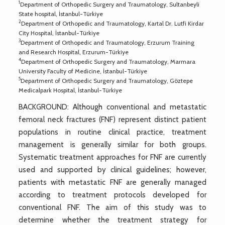
1
Department of Orthopedic Surgery and Traumatology, Sultanbeyli
State hospital, İstanbul-Türkiye
2
Department of Orthopedic and Traumatology, Kartal Dr. Lutfi Kirdar
City Hospital, İstanbul-Türkiye
3
Department of Orthopedic and Traumatology, Erzurum Training
and Research Hospital, Erzurum-Türkiye
4
Department of Orthopedic Surgery and Traumatology, Marmara
University Faculty of Medicine, İstanbul-Türkiye
5
Department of Orthopedic Surgery and Traumatology, Göztepe
Medicalpark Hospital, İstanbul-Türkiye
BACKGROUND: Although conventional and metastatic
femoral neck fractures (FNF) represent distinct patient
populations in routine clinical practice, treatment
management is generally similar for both groups.
Systematic treatment approaches for FNF are currently
used and supported by clinical guidelines; however,
patients with metastatic FNF are generally managed
according to treatment protocols developed for
conventional FNF. The aim of this study was to
determine whether the treatment strategy for