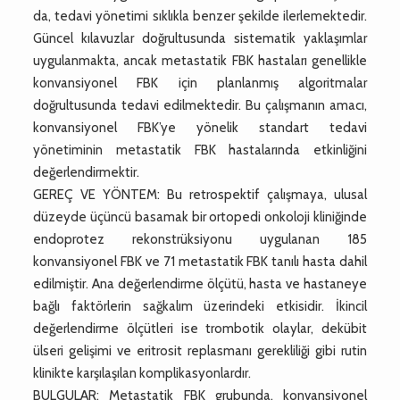
da, tedavi yönetimi sıklıkla benzer şekilde ilerlemektedir.
Güncel kılavuzlar doğrultusunda sistematik yaklaşımlar
uygulanmakta, ancak metastatik FBK hastaları genellikle
konvansiyonel FBK için planlanmış algoritmalar
doğrultusunda tedavi edilmektedir. Bu çalışmanın amacı,
konvansiyonel FBK’ye yönelik standart tedavi
yönetiminin metastatik FBK hastalarında etkinliğini
değerlendirmektir.
GEREÇ VE YÖNTEM: Bu retrospektif çalışmaya, ulusal
düzeyde üçüncü basamak bir ortopedi onkoloji kliniğinde
endoprotez rekonstrüksiyonu uygulanan 185
konvansiyonel FBK ve 71 metastatik FBK tanılı hasta dahil
edilmiştir. Ana değerlendirme ölçütü, hasta ve hastaneye
bağlı faktörlerin sağkalım üzerindeki etkisidir. İkincil
değerlendirme ölçütleri ise trombotik olaylar, dekübit
ülseri gelişimi ve eritrosit replasmanı gerekliliği gibi rutin
klinikte karşılaşılan komplikasyonlardır.
BULGULAR: Metastatik FBK grubunda, konvansiyonel