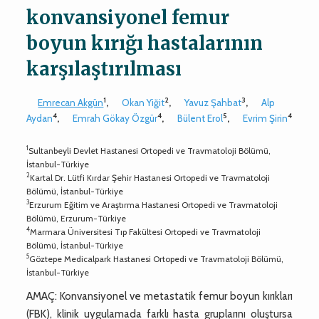
konvansiyonel femur
boyun kırığı hastalarının
karşılaştırılması
1
2
3
Emrecan Akgün
,
Okan Yiğit
,
Yavuz Şahbat
,
Alp
4
4
5
4
Aydan
,
Emrah Gökay Özgür
,
Bülent Erol
,
Evrim Şirin
1
Sultanbeyli Devlet Hastanesi Ortopedi ve Travmatoloji Bölümü,
İstanbul-Türkiye
2
Kartal Dr. Lütfi Kırdar Şehir Hastanesi Ortopedi ve Travmatoloji
Bölümü, İstanbul-Türkiye
3
Erzurum Eğitim ve Araştırma Hastanesi Ortopedi ve Travmatoloji
Bölümü, Erzurum-Türkiye
4
Marmara Üniversitesi Tıp Fakültesi Ortopedi ve Travmatoloji
Bölümü, İstanbul-Türkiye
5
Göztepe Medicalpark Hastanesi Ortopedi ve Travmatoloji Bölümü,
İstanbul-Türkiye
AMAÇ: Konvansiyonel ve metastatik femur boyun kırıkları
(FBK), klinik uygulamada farklı hasta gruplarını oluştursa