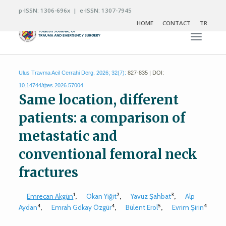
p-ISSN: 1306-696x | e-ISSN: 1307-7945
HOME
CONTACT
TR
Toggle n
Ulus Travma Acil Cerrahi Derg. 2026; 32(7):
827-835 | DOI:
10.14744/tjtes.2026.57004
Same location, different
patients: a comparison of
metastatic and
conventional femoral neck
fractures
1
2
3
Emrecan Akgün
,
Okan Yiğit
,
Yavuz Şahbat
,
Alp
4
4
5
4
Aydan
,
Emrah Gökay Özgür
,
Bülent Erol
,
Evrim Şirin