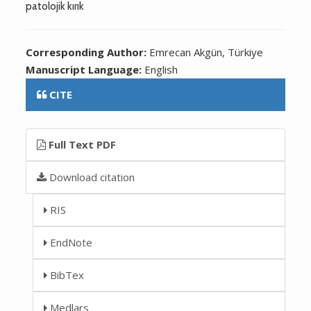
patolojik kırık
Corresponding Author:
Emrecan Akgün, Türkiye
Manuscript Language:
English
CITE
Full Text PDF
Download citation
RIS
EndNote
BibTex
Medlars