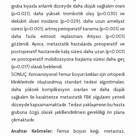
gruba kıyasla anlamlı düzeyde daha düşük sağkalım oranı
(p=0.021), daha yüksek trombotik olay (p=0.030) ve
dekübit ülseri insidansı (p=0.029), daha uzun ameliyat
süresi (p<0.001), artmış perioperatif kanama (p<0.001) ve
daha fazla eritrosit replasmanı ihtiyacı (p<0.001)
gözlendi. Ayrıca, metastatik hastalarda preoperatif ve
postoperatif hastanede kalış süresi daha uzun (p<0.001)
ve postoperatif mobilizasyona başlama süresi daha geç
(p=0.017) olarak belirlendi.
SONUÇ: Konvansiyonel femur boyun kırıkları için ortopedi
kliniklerinde oluşturulmuş standart tedavi algoritmaları,
daha yüksek komplikasyon oranları ve daha düşük
sağkalım ile karakterize metastatik FBK olgularını yeterli
düzeyde kapsamamaktadır. Tedavi yaklaşımının bu hasta
grubuna özgü olarak şekillendirilmesi gerekliliği ön plana
çıkmaktadır.
Anahtar Kelimeler:
Femur boyun kırığı, metastaz,