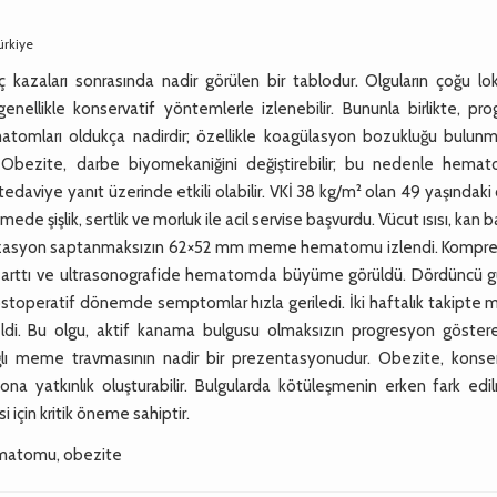
ürkiye
azaları sonrasında nadir görülen bir tablodur. Olguların çoğu lok
likle konservatif yöntemlerle izlenebilir. Bununla birlikte, prog
omları oldukça nadirdir; özellikle koagülasyon bozukluğu bulun
. Obezite, darbe biyomekaniğini değiştirebilir; bu nedenle hema
daviye yanıt üzerinde etkili olabilir. VKİ 38 kg/m² olan 49 yaşındak
e şişlik, sertlik ve morluk ile acil servise başvurdu. Vücut ısısı, kan b
stravazasyon saptanmaksızın 62×52 mm meme hematomu izlendi. Kompr
iği arttı ve ultrasonografide hematomda büyüme görüldü. Dördüncü 
Postoperatif dönemde semptomlar hızla geriledi. İki haftalık takipt
ldi. Bu olgu, aktif kanama bulgusu olmaksızın progresyon göster
lı meme travmasının nadir bir prezentasyonudur. Obezite, konser
ona yatkınlık oluşturabilir. Bulgularda kötüleşmenin erken fark edi
için kritik öneme sahiptir.
matomu, obezite