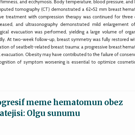
ng, firmness, and ecchymosis. Body temperature, blood pressure, and
 computed tomography (CT) demonstrated a 62×52 mm breast hem
tive treatment with compression therapy was continued for three 
creased, and ultrasonography demonstrated mild enlargement o
gical evacuation was performed, yielding a large volume of orga
y. At two-week follow-up, breast symmetry was fully restored wi
ntation of seatbelt-related breast trauma: a progressive breast hem
al evacuation. Obesity may have contributed to the failure of conser
ecognition of symptom worsening is essential to optimize cosmeti
rogresif meme hematomun obez
atejisi: Olgu sunumu