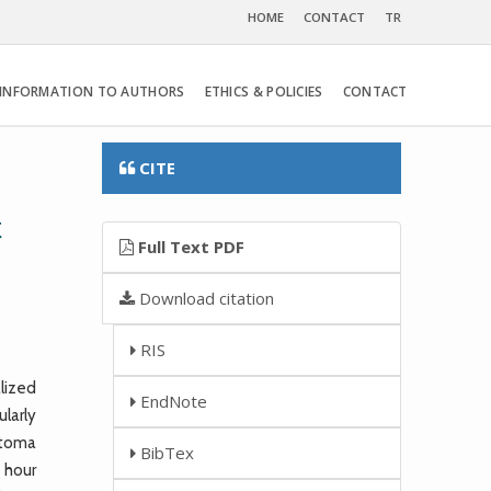
HOME
CONTACT
TR
INFORMATION TO AUTHORS
ETHICS & POLICIES
CONTACT
CITE
t
Full Text PDF
Download citation
RIS
lized
EndNote
larly
atoma
BibTex
 hour