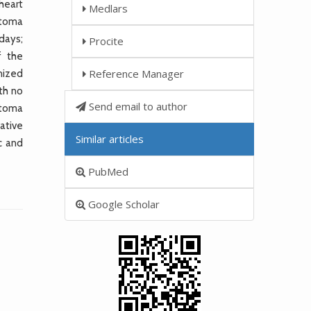
 heart
Medlars
atoma
days;
Procite
f the
Reference Manager
nized
th no
Send email to author
atoma
vative
Similar articles
c and
PubMed
Google Scholar