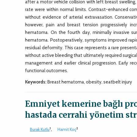
after a motor vehicle collision with left breast swelli
rate were within normal limits. Contrast-enhanced
without evidence of arterial extravasation. Conserva
however, pain and breast tension progressively in
hematoma. On the fourth day, minimally invasive sur
hematoma. Postoperatively, symptoms improved rapidl
residual deformity. This case represents a rare prese
without active bleeding that ultimately required surgic
management and earlier clinical progression. Early r
functional outcomes.
Keywords:
Breast hematoma, obesity, seatbelt injury
Emniyet kemerine bağlı p
hastada cerrahi yönetim str
1
2
Burak Kutlu
,
Hamit Koç