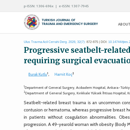
p-ISSN: 1306-696x | e-ISSN: 1307-7945
ABOUT
Ulus Travma Acil Cerrahi Derg. 2026; 32(7):
872-875 | DOI:
10.14744/tjtes
Progressive seatbelt-rela
requiring surgical evacuatio
1
2
Burak Kutlu
,
Hamit Koç
1
Department of General Surgery, Acıbadem Hospital, Ankara-Türki
2
Department of General Surgery, Kırıkkale Yüksek İhtisas Hospital, K
Seatbelt-related breast trauma is an uncommon conseq
contusion or hematoma, whereas progressive breast hema
in patients without coagulation abnormalities. Ob
progression. A 49-yearold woman with obesity (Body 