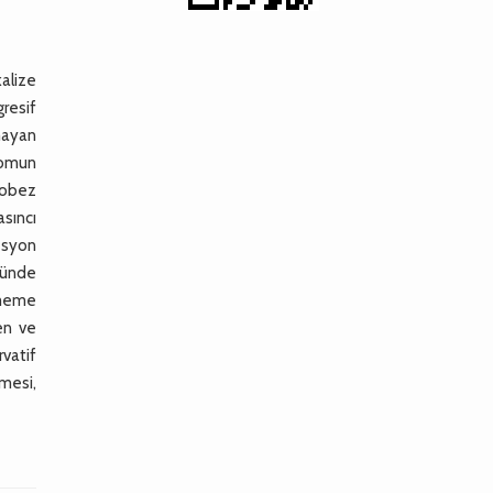
alize
resif
mayan
tomun
i obez
asıncı
esyon
günde
e meme
en ve
vatif
lmesi,