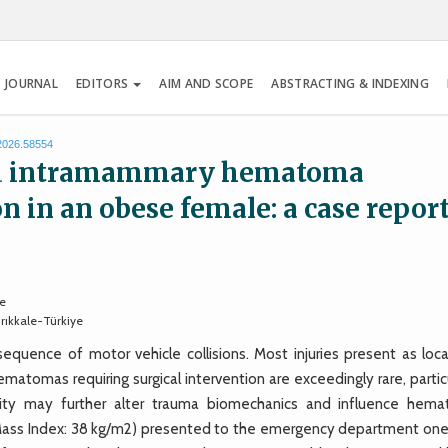
 JOURNAL
EDITORS
AIM AND SCOPE
ABSTRACTING & INDEXING
.2026.58554
ted intramammary hematoma
n in an obese female: a case repor
ye
ırıkkale-Türkiye
uence of motor vehicle collisions. Most injuries present as loca
tomas requiring surgical intervention are exceedingly rare, particu
esity may further alter trauma biomechanics and influence hem
Mass Index: 38 kg/m2) presented to the emergency department one