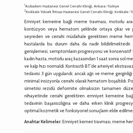
1
Acıbadem Hastanesi Genel Cerrahi Kliniği, Ankara-Türkiye
2
Kırıkkale Yüksek İhtisas Hastanesi Genel Cerrahi Kliniği, Kırıkkale-T
Emniyet kemerine bağlı meme travması, motorlu araç k
kontüzyon veya hematom şeklinde ortaya çıkar ve genel
seyreden ve cerrahi müdahale gerektiren meme hemat
hastalarda bu durum daha da nadir bildirilmektedir
genişlemesi, semptomların progresyonu ve konservatif te
kadın hasta, motorlu araç kazasından 1 saat sonra sol memed
ve kalp hızı normaldi. Kontrastlı BT’de arteriyel ek
tedavisi 3 gün uygulandı; ancak ağrı ve meme gerginl
minimal insizyonla cerrahi olarak hematom boşaltıldı. 
simetrisi rezidü deformite olmaksızın tamamen düze
nihayetinde cerrahi gerektiren emniyet kemerine bağ
tedavinin başarısızlığına ve daha erken klinik progresy
optimal kozmetik ve fonksiyonel sonuçların elde edilmesi 
Anahtar Kelimeler:
Emniyet kemeri travması, meme he