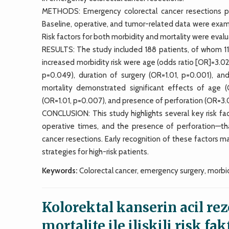
METHODS: Emergency colorectal cancer resections per
Baseline, operative, and tumor-related data were exam
Risk factors for both morbidity and mortality were evalua
RESULTS: The study included 188 patients, of whom 119
increased morbidity risk were age (odds ratio [OR]=3.0
p=0.049), duration of surgery (OR=1.01, p=0.001), and
mortality demonstrated significant effects of age (
(OR=1.01, p=0.007), and presence of perforation (OR=3.0
CONCLUSION: This study highlights several key risk fa
operative times, and the presence of perforation—tha
cancer resections. Early recognition of these factors m
strategies for high-risk patients.
Keywords:
Colorectal cancer, emergency surgery, morbid
Kolorektal kanserin acil re
mortalite ile ilişkili risk fak