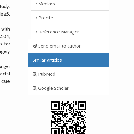
Medlars
tudy.
e ≥3.
Procite
 with
Reference Manager
2.04,
s for
Send email to author
rgery
Similar articles
onger
PubMed
ectal
e care
Google Scholar