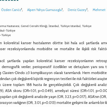
1
1
1
Özden Canöz
,
Alpen Yahya Gumusoglu
,
Deniz Guzey
,
Mehmet
ırma Hastanesi, Genel Cerrahi Kliniği, İstanbul, Türkiye Istanbul, Türkiye
nbul-Türkiye
-Türkiye
kolorektal kanser hastalarının dörtte biri hala acil şartlarda ame
r rezeksiyonlarında morbidite ve mortalite ile ilişkili risk faktör
artlarda yapılan kolorektal kanser rezeksiyonlarının retrosp
 demografik veriler, perioperatif özellikler ve detayların yanı sıra
rlığı Clavien-Dindo ≥3 komplikasyon olarak tanımlandı. Hem morbidit
dan çok değişkenli lojistik regresyon testleri ile risk faktörleri araştırı
zere toplam 188 hasta ile gerçekleştirildi. Çok değişkenli analiz
.009), ASA skoru (OR=1.01, p=0.049), ameliyat süresi (OR=1.01, p=0.0
 yapılan çok değişkenli analizde yaşın (OR, 3.23, p=0.017), ASA'nın (OR,
syon varlığının (OR, 3.01, p=0.013) mortalite gelişimi ile anlamlı bir il