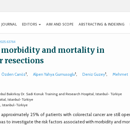
 JOURNAL
EDITORS
AIM AND SCOPE
ABSTRACTING & INDEXING
.2025.63764
h morbidity and mortality in
r resections
1
1
1
Özden Canöz
,
Alpen Yahya Gumusoglu
,
Deniz Guzey
,
Mehmet
bul Bakirkoy Dr. Sadi Konuk Training and Research Hospital, Istanbul- Türkiye
tal, Istanbul-Türkiye
 Istanbul-Türkiye
pproximately 25% of patients with colorectal cancer are still ope
s to investigate the risk factors associated with morbidity and mor