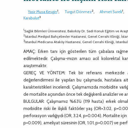
1
2
1
Yasir Musa Kesgin
,
Turgut Dönmez
,
Ahmet Surek
,
3
Karabulut
1
Sağlık Bilimleri Üniversitesi, Bakırköy Dr. Sadi Konuk Eğitim ve Araşt
2
İstanbul Medipol Bahçelievler Hastanesi, Genel Cerrahi Kliniği, İsta
3
İstanbul Medicana Ataköy Hastanesi, Genel Cerrahi Kliniği, Istanbul
AMAÇ: Erken tanı için gösterilen tüm çabalara rağmen 
edilmektedir. Çalışma-mızın amacı acil kolorektal kanse
araştırmaktır.
GEREÇ VE YÖNTEM: Tek bir referans merkezde acil ş
değerlendirmesi ile yapılan bu çalışmada, hastalara ait
karakteristikleri incelendi. Çalışmamızda morbidite va
de mortalite açısından önce tek değişkenli analizler ve ardın
BULGULAR: Çalışmamız %63’ü (119 hasta) erkek olmak ü
morbidite riski ile ilişkili faktörler yaş (OR=3.02, p=0
perforasyon varlığıydı (OR, 3.24, p=0.004). Mortalite için
p=0.009), ameliyat süresinin (OR, 1.01, p=0.007) ve perfora