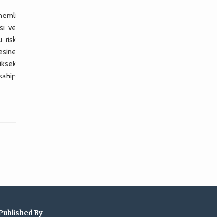
önemli
sı ve
 risk
mesine
yüksek
 sahip
Published By