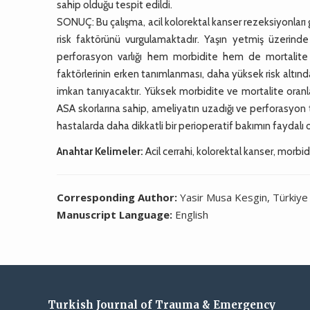
sahip olduğu tespit edildi.
SONUÇ: Bu çalışma, acil kolorektal kanser rezeksiyonları
risk faktörünü vurgulamaktadır. Yaşın yetmiş üzerind
perforasyon varlığı hem morbidite hem de mortalite so
faktörlerinin erken tanımlanması, daha yüksek risk altın
imkan tanıyacaktır. Yüksek morbidite ve mortalite oranla
ASA skorlarına sahip, ameliyatın uzadığı ve perforasyon t
hastalarda daha dikkatli bir perioperatif bakımın faydalı o
Anahtar Kelimeler:
Acil cerrahi, kolorektal kanser, morbid
Corresponding Author:
Yasir Musa Kesgin, Türkiye
Manuscript Language:
English
Turkish Journal of Trauma & Emergency