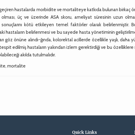
 geçiren hastalarda morbidite ve mortaliteye katkıda bulunan birkaç 
e olması, üç ve üzerinde ASA skoru, ameliyat süresinin uzun olma
nuçlarını kötü etkileyen temel faktörler olarak belirlenmiştir. Bu
daki hastaların belirlenmesi ve bu sayede hasta yönetiminin geliştiril
rı göz önüne alındı-ğında, kolorektal acillerde özellikle yaşlı, daha 
espit edilmiş hastaların yakından izlem gerektirdiği ve bu özelliklere
labileceği akılda tutulmalıdır.
ite, mortalite
Quick Links