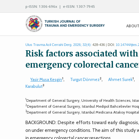
p-ISSN: 1306-696x | e-ISSN: 1307-7945
ABOUT
Ulus Travma Acil Cerrahi Derg. 2026; 32(4):
428-436 | DOI:
10.14744/tjtes
Risk factors associated wit
emergency colorectal cance
1
2
1
Yasir Musa Kesgin
,
Turgut Dönmez
,
Ahmet Surek
,
3
Karabulut
1
Department of General Surgery, University of Health Sciences, Istan
2
Department of General Surgery, Istanbul Medipol Bahcelievler Hospi
3
Department of General Surgery, Istanbul Medicana Atakoy Hospital,
BACKGROUND: Despite efforts toward early diagnosis, a
on under emergency conditions. The aim of this study wa
in emergency colorectal cancer resections.