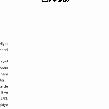
liyat
lerini
ektif
 tömür
e hem
ldı.
lerde
01) ve
 5.92,
işkiye