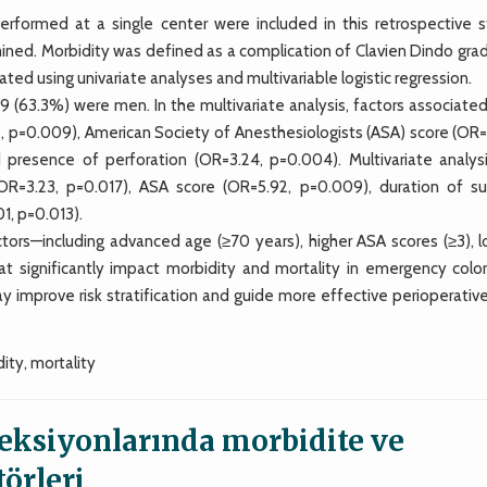
formed at a single center were included in this retrospective s
ined. Morbidity was defined as a complication of Clavien Dindo grad
ted using univariate analyses and multivariable logistic regression.
 (63.3%) were men. In the multivariate analysis, factors associated
2, p=0.009), American Society of Anesthesiologists (ASA) score (OR=
 presence of perforation (OR=3.24, p=0.004). Multivariate analysi
OR=3.23, p=0.017), ASA score (OR=5.92, p=0.009), duration of su
1, p=0.013).
ctors—including advanced age (≥70 years), higher ASA scores (≥3), l
t significantly impact morbidity and mortality in emergency color
ay improve risk stratification and guide more effective perioperativ
ity, mortality
zeksiyonlarında morbidite ve
törleri