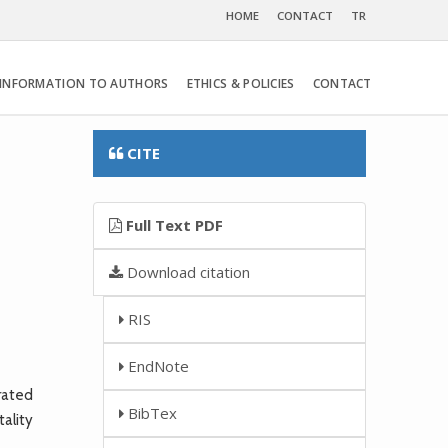
HOME
CONTACT
TR
INFORMATION TO AUTHORS
ETHICS & POLICIES
CONTACT
CITE
Full Text PDF
Download citation
RIS
EndNote
rated
BibTex
tality