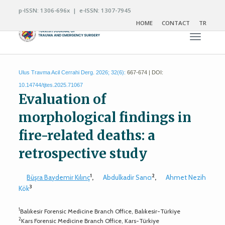
p-ISSN: 1306-696x | e-ISSN: 1307-7945
HOME
CONTACT
TR
Toggle n
Ulus Travma Acil Cerrahi Derg. 2026; 32(6):
667-674 | DOI:
10.14744/tjtes.2025.71067
Evaluation of
morphological findings in
fire-related deaths: a
retrospective study
1
2
Büşra Baydemir Kılınç
,
Abdulkadir Sancı
,
Ahmet Nezih
3
Kök
1
Balıkesir Forensic Medicine Branch Office, Balıkesir-Türkiye
2
Kars Forensic Medicine Branch Office, Kars-Türkiye