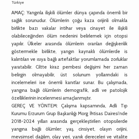
Türkiye
AMAÇ: Yangınla ilişkili ölümler dünya çapında önemli bir
sağlık sorunudur. Ölümlerin çoğu kaza orijinli olmakla
birlikte bazı vakalar intihar veya cinayet ile ilişkili
olabileceğinden ölüm nedenini belirlemek için otopsi
yapılır. Ülkeler arasında ölümlerin oranları değişkenlik
göstermekle birlikte, yangın kaynaklı ölümlerde is
kalıntıları ve ısıya bağlı artefaktlar yorumlamada zorluklar
yaratabilir. Ciltte kiraz pembesi değişimi her zaman
belirgin olmayabilir, üst solunum yollarındaki is
incelemeleri ise önemli kanıtlar sunar. Bu çalışmada,
yangına bağlı ölümlerin demografik, adli ve patolojik
özelliklerinin incelenmesi amaçlanmıştır.
GEREÇ VE YÖNTEM: Çalışma kapsamında, Adli Tıp
Kurumu Erzurum Grup Başkanlığı Morg İhtisas Dairesi'nde
2018-2024 yılları arasında gerçekleştirilen otopsilerde
yangına bağlı ölümler; yaş, cinsiyet, olayın orijini,
mevsimsel dağılım, olay yeri, yanık dereceleri ve vitalite