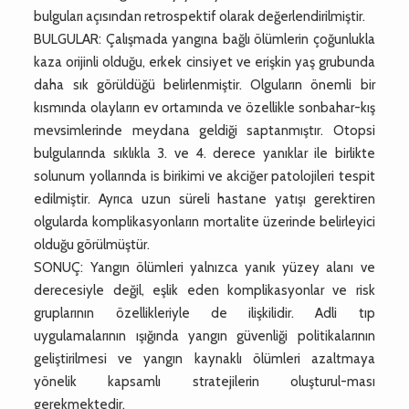
bulguları açısından retrospektif olarak değerlendirilmiştir.
BULGULAR: Çalışmada yangına bağlı ölümlerin çoğunlukla
kaza orijinli olduğu, erkek cinsiyet ve erişkin yaş grubunda
daha sık görüldüğü belirlenmiştir. Olguların önemli bir
kısmında olayların ev ortamında ve özellikle sonbahar-kış
mevsimlerinde meydana geldiği saptanmıştır. Otopsi
bulgularında sıklıkla 3. ve 4. derece yanıklar ile birlikte
solunum yollarında is birikimi ve akciğer patolojileri tespit
edilmiştir. Ayrıca uzun süreli hastane yatışı gerektiren
olgularda komplikasyonların mortalite üzerinde belirleyici
olduğu görülmüştür.
SONUÇ: Yangın ölümleri yalnızca yanık yüzey alanı ve
derecesiyle değil, eşlik eden komplikasyonlar ve risk
gruplarının özellikleriyle de ilişkilidir. Adli tıp
uygulamalarının ışığında yangın güvenliği politikalarının
geliştirilmesi ve yangın kaynaklı ölümleri azaltmaya
yönelik kapsamlı stratejilerin oluşturul-ması
gerekmektedir.