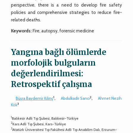
perspective, there is a need to develop fire safety
policies and comprehensive strategies to reduce fire-
related deaths.
Keywords:
Fire, autopsy, forensic medicine
Yangına bağlı ölümlerde
morfolojik bulguların
değerlendirilmesi:
Retrospektif çalışma
1
2
Büşra Baydemir Kılınç
,
Abdulkadir Sancı
,
Ahmet Nezih
3
Kök
1
Balıkesir Adli Tıp Şubesi, Balıkesir-Türkiye
2
Kars Adli Tıp Şubesi, Kars-Türkiye
3
Atatürk Üniversitesi Tıp Fakültesi Adli Tıp Anabilim Dalı, Erzurum-