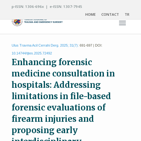
p-ISSN: 1306-696x | e-ISSN: 1307-7945
HOME
CONTACT
TR
Toggle n
Ulus Travma Acil Cerrahi Derg. 2025; 31(7):
691-697 | DOI:
10.14744/tjtes.2025.72492
Enhancing forensic
medicine consultation in
hospitals: Addressing
limitations in file-based
forensic evaluations of
firearm injuries and
proposing early