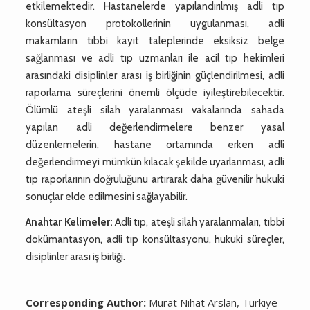
etkilemektedir. Hastanelerde yapılandırılmış adli tıp
konsültasyon protokollerinin uygulanması, adli
makamların tıbbi kayıt taleplerinde eksiksiz belge
sağlanması ve adli tıp uzmanları ile acil tıp hekimleri
arasındaki disiplinler arası iş birliğinin güçlendirilmesi, adli
raporlama süreçlerini önemli ölçüde iyileştirebilecektir.
Ölümlü ateşli silah yaralanması vakalarında sahada
yapılan adli değerlendirmelere benzer yasal
düzenlemelerin, hastane ortamında erken adli
değerlendirmeyi mümkün kılacak şekilde uyarlanması, adli
tıp raporlarının doğruluğunu artırarak daha güvenilir hukuki
sonuçlar elde edilmesini sağlayabilir.
Anahtar Kelimeler:
Adli tıp, ateşli silah yaralanmaları, tıbbi
dokümantasyon, adli tıp konsültasyonu, hukuki süreçler,
disiplinler arası iş birliği.
Corresponding Author:
Murat Nihat Arslan, Türkiye