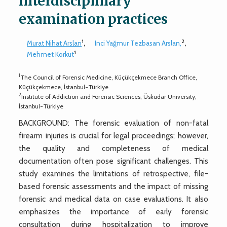
interdisciplinary
examination practices
1
2
Murat Nihat Arslan
,
Inci Yağmur Tezbasan Arslan,
,
1
Mehmet Korkut
1
The Council of Forensic Medicine, Küçükçekmece Branch Office,
Küçükçekmece, İstanbul-Türkiye
2
Institute of Addiction and Forensic Sciences, Üsküdar University,
İstanbul-Türkiye
BACKGROUND: The forensic evaluation of non-fatal
firearm injuries is crucial for legal proceedings; however,
the quality and completeness of medical
documentation often pose significant challenges. This
study examines the limitations of retrospective, file-
based forensic assessments and the impact of missing
forensic and medical data on case evaluations. It also
emphasizes the importance of early forensic
consultation during hospitalization to improve