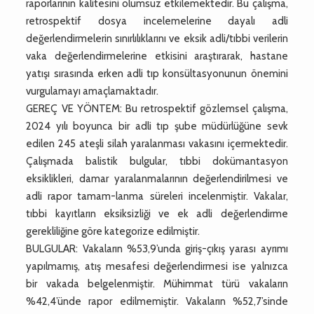
raporlarının kalitesini olumsuz etkilemektedir. Bu çalışma,
retrospektif dosya incelemelerine dayalı adli
değerlendirmelerin sınırlılıklarını ve eksik adli/tıbbi verilerin
vaka değerlendirmelerine etkisini araştırarak, hastane
yatışı sırasında erken adli tıp konsültasyonunun önemini
vurgulamayı amaçlamaktadır.
GEREÇ VE YÖNTEM: Bu retrospektif gözlemsel çalışma,
2024 yılı boyunca bir adli tıp şube müdürlüğüne sevk
edilen 245 ateşli silah yaralanması vakasını içermektedir.
Çalışmada balistik bulgular, tıbbi dokümantasyon
eksiklikleri, damar yaralanmalarının değerlendirilmesi ve
adli rapor tamam-lanma süreleri incelenmiştir. Vakalar,
tıbbi kayıtların eksiksizliği ve ek adli değerlendirme
gerekliliğine göre kategorize edilmiştir.
BULGULAR: Vakaların %53,9’unda giriş-çıkış yarası ayrımı
yapılmamış, atış mesafesi değerlendirmesi ise yalnızca
bir vakada belgelenmiştir. Mühimmat türü vakaların
%42,4’ünde rapor edilmemiştir. Vakaların %52,7’sinde