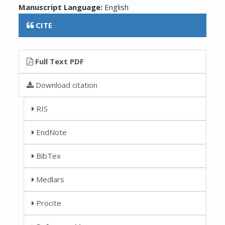
Manuscript Language:
English
CITE
Full Text PDF
Download citation
RIS
EndNote
BibTex
Medlars
Procite