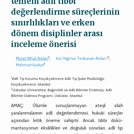
temelli adli tıbbi
değerlendirme süreçlerinin
sınırlılıkları ve erken
dönem disiplinler arası
inceleme önerisi
1
2
Murat Nihat Arslan
,
Inci Yağmur Tezbasan Arslan,
,
1
Mehmet Korkut
1
Adli Tıp Kurumu Küçükçekmece Adli Tıp Şube Müdürlüğü,
Küçükçekmece, İstanbul
2
Üsküdar Üniversitesi, Bağımlılık ve Adli Bilimler Enstitüsü, Adli
Bilimler Doktora Programı, Üsküdar, İstanbul
AMAÇ: Ölümle sonuçlanmayan ateşli silah
yaralanmalarının adli değerlendirmesi, hukuki süreçler
açısından kritik öneme sahiptir. Ancak tıbbi dokü-
mantasyonun eksiklikleri ve doğruluk sorunları, adli tıp