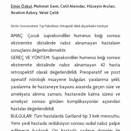
Emin Özkul
, Mehmet Gem, Celil Alemdar, Hüseyin Arslan,
İbrahim Azboy, Velat Çelik
Dicle Üniversitesi Tıp Fakültesi Ortopedi Abd,diyarbakır,türkiye
AMAÇ: Çocuk suprakondiller humerus kırığı sonrası
ekstremite distalinde nabız alınamayan hastaların
sonuçlarını değerlendirmektir.
GEREÇ VE YÖNTEM: Suprakondiler humerus kırığı sonrası
ekstremite distalinde nabız alınamayan 42 hasta
retrospektif olarak değerlendirildi. Preoperatif ve post
operatif nörolojik muayene bulguları, yaralanma şekli,
yaralanma ile hastaneye başvuru arasında geçen süre ve
ameliyata alınma zamanı, hastanede kalma süresi ve
ameliyat sonrası görülen komplikasyonlar açısından
hastalar değerlendirildi.
BULGULAR: Tüm hastalarda Gartland tip 3 kırık mevcuttu.
Yirmi yedi hastada redüksiyon sonrası radial nabız palpe
edilmeye başlandı. On hastada sadece doppler ile