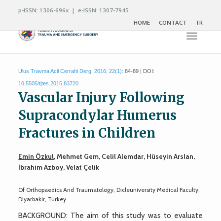
p-ISSN: 1306-696x | e-ISSN: 1307-7945
HOME
CONTACT
TR
Toggle n
Ulus Travma Acil Cerrahi Derg. 2016; 22(1):
84-89 | DOI:
10.5505/tjtes.2015.83720
Vascular Injury Following
Supracondylar Humerus
Fractures in Children
Emin Özkul
, Mehmet Gem, Celil Alemdar, Hüseyin Arslan,
İbrahim Azboy, Velat Çelik
Of Orthopaedics And Traumatology, Dicleuniversity Medical Faculty,
Diyarbakir, Turkey.
BACKGROUND: The aim of this study was to evaluate