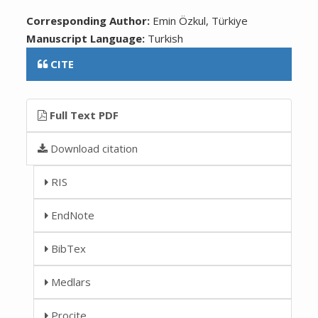
Corresponding Author:
Emin Özkul, Türkiye
Manuscript Language:
Turkish
CITE
Full Text PDF
Download citation
RIS
EndNote
BibTex
Medlars
Procite