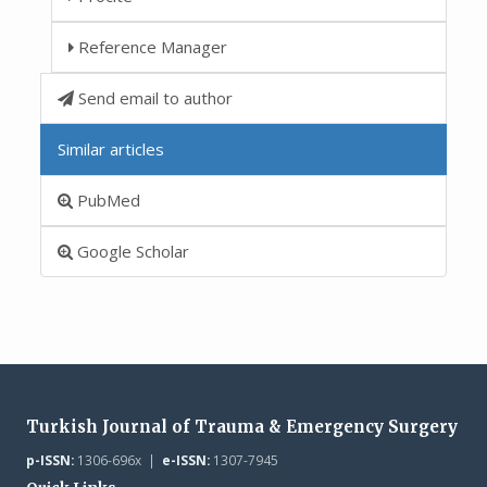
Reference Manager
Send email to author
Similar articles
PubMed
Google Scholar
Turkish Journal of Trauma & Emergency Surgery
p-ISSN:
1306-696x |
e-ISSN:
1307-7945