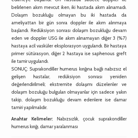
belirlenen akım mevcut iken, iki hastada akım alınamadı.
Dolaşım bozukluğu olmayan bu iki hastada da
ameliyattan bir gün sonra doppler ile akım alınmaya
başlandı. Redüksiyon sonrası dolaşım bozukluğu devam
eden ve doppler USG ile akım alınamayan diğer 3 (%7)
hastaya acil vasküler eksplorasyon uygulandı. Bir hastaya
primer sütürasyon, diğer 2 hastaya ise saphenous greft
ile tamir uygulandı.
SONUÇ: Suprakondiller humerus kırığına bağlı nabızsız el
gelişen hastalar, redüksiyon sonrası yeniden
değerlendirilmeli; ekstremite dolaşımı düzelenler ve
dolaşım bozuluğu bulguları olmayanlar için sadece yakın
takip, dolaşım bozukluğu devam edenlere ise damar
tamiri yapılmalıdır.
Anahtar Kelimeler:
Nabızsızlık, çocuk suprakondiller
humerus kırığı, damar yaralanması