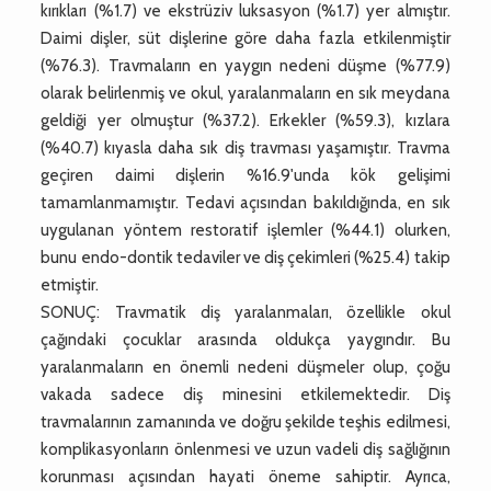
kırıkları (%1.7) ve ekstrüziv luksasyon (%1.7) yer almıştır.
Daimi dişler, süt dişlerine göre daha fazla etkilenmiştir
(%76.3). Travmaların en yaygın nedeni düşme (%77.9)
olarak belirlenmiş ve okul, yaralanmaların en sık meydana
geldiği yer olmuştur (%37.2). Erkekler (%59.3), kızlara
(%40.7) kıyasla daha sık diş travması yaşamıştır. Travma
geçiren daimi dişlerin %16.9'unda kök gelişimi
tamamlanmamıştır. Tedavi açısından bakıldığında, en sık
uygulanan yöntem restoratif işlemler (%44.1) olurken,
bunu endo-dontik tedaviler ve diş çekimleri (%25.4) takip
etmiştir.
SONUÇ: Travmatik diş yaralanmaları, özellikle okul
çağındaki çocuklar arasında oldukça yaygındır. Bu
yaralanmaların en önemli nedeni düşmeler olup, çoğu
vakada sadece diş minesini etkilemektedir. Diş
travmalarının zamanında ve doğru şekilde teşhis edilmesi,
komplikasyonların önlenmesi ve uzun vadeli diş sağlığının
korunması açısından hayati öneme sahiptir. Ayrıca,