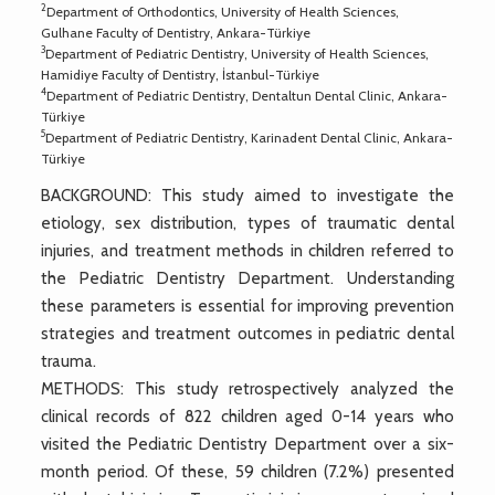
2
Department of Orthodontics, University of Health Sciences,
Gulhane Faculty of Dentistry, Ankara-Türkiye
3
Department of Pediatric Dentistry, University of Health Sciences,
Hamidiye Faculty of Dentistry, İstanbul-Türkiye
4
Department of Pediatric Dentistry, Dentaltun Dental Clinic, Ankara-
Türkiye
5
Department of Pediatric Dentistry, Karinadent Dental Clinic, Ankara-
Türkiye
BACKGROUND: This study aimed to investigate the
etiology, sex distribution, types of traumatic dental
injuries, and treatment methods in children referred to
the Pediatric Dentistry Department. Understanding
these parameters is essential for improving prevention
strategies and treatment outcomes in pediatric dental
trauma.
METHODS: This study retrospectively analyzed the
clinical records of 822 children aged 0-14 years who
visited the Pediatric Dentistry Department over a six-
month period. Of these, 59 children (7.2%) presented