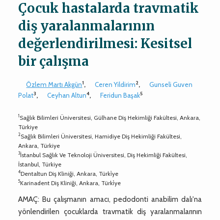
Çocuk hastalarda travmatik
diş yaralanmalarının
değerlendirilmesi: Kesitsel
bir çalışma
1
2
Özlem Martı Akgün
,
Ceren Yildirim
,
Gunseli Guven
3
4
5
Polat
,
Ceyhan Altun
,
Feridun Başak
1
Sağlık Bilimleri Üniversitesi, Gülhane Diş Hekimliği Fakültesi, Ankara,
Türkiye
2
Sağlık Bilimleri Üniversitesi, Hamidiye Diş Hekimliği Fakültesi,
Ankara, Türkiye
3
İstanbul Sağlık Ve Teknoloji Üniversitesi, Diş Hekimliği Fakültesi,
İstanbul, Türkiye
4
Dentaltun Diş Kliniği, Ankara, Türki̇ye
5
Karinadent Diş Kliniği, Ankara, Türki̇ye
AMAÇ: Bu çalışmanın amacı, pedodonti anabilim dalı'na
yönlendirilen çocuklarda travmatik diş yaralanmalarının