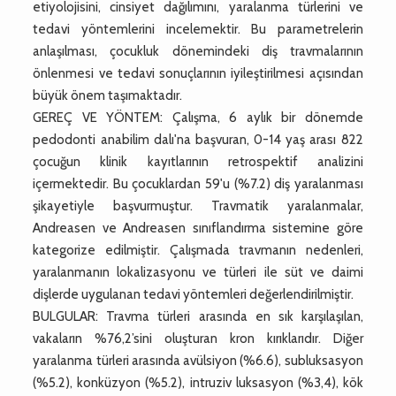
etiyolojisini, cinsiyet dağılımını, yaralanma türlerini ve
tedavi yöntemlerini incelemektir. Bu parametrelerin
anlaşılması, çocukluk dönemindeki diş travmalarının
önlenmesi ve tedavi sonuçlarının iyileştirilmesi açısından
büyük önem taşımaktadır.
GEREÇ VE YÖNTEM: Çalışma, 6 aylık bir dönemde
pedodonti anabilim dalı'na başvuran, 0-14 yaş arası 822
çocuğun klinik kayıtlarının retrospektif analizini
içermektedir. Bu çocuklardan 59'u (%7.2) diş yaralanması
şikayetiyle başvurmuştur. Travmatik yaralanmalar,
Andreasen ve Andreasen sınıflandırma sistemine göre
kategorize edilmiştir. Çalışmada travmanın nedenleri,
yaralanmanın lokalizasyonu ve türleri ile süt ve daimi
dişlerde uygulanan tedavi yöntemleri değerlendirilmiştir.
BULGULAR: Travma türleri arasında en sık karşılaşılan,
vakaların %76,2’sini oluşturan kron kırıklarıdır. Diğer
yaralanma türleri arasında avülsiyon (%6.6), subluksasyon
(%5.2), konküzyon (%5.2), intruziv luksasyon (%3,4), kök