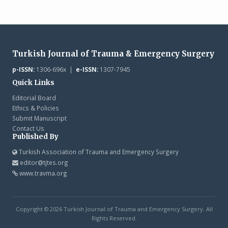
Turkish Journal of Trauma & Emergency Surgery
p-ISSN:
1306-696x |
e-ISSN:
1307-7945
Quick Links
Editorial Board
Ethics & Policies
Submit Manuscript
Contact Us
Published By
Turkish Association of Trauma and Emergency Surgery
editor@tjtes.org
www.travma.org
Copyright © 2026 Turkish Journal of Trauma and Emergency Surgery. All
Rights Reserved.