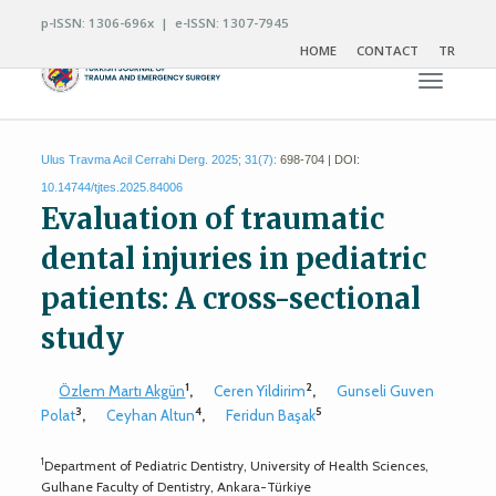
p-ISSN: 1306-696x | e-ISSN: 1307-7945
HOME
CONTACT
TR
Toggle n
Ulus Travma Acil Cerrahi Derg. 2025; 31(7):
698-704 | DOI:
10.14744/tjtes.2025.84006
Evaluation of traumatic
dental injuries in pediatric
patients: A cross-sectional
study
1
2
Özlem Martı Akgün
,
Ceren Yildirim
,
Gunseli Guven
3
4
5
Polat
,
Ceyhan Altun
,
Feridun Başak
1
Department of Pediatric Dentistry, University of Health Sciences,
Gulhane Faculty of Dentistry, Ankara-Türkiye