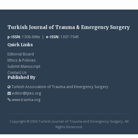
Turkish Journal of Trauma & Emergency Surgery
p-ISSN:
1306-696x |
e-ISSN:
1307-7945
Quick Links
Editorial Board
Ethics & Policies
Submit Manuscript
Contact Us
Published By
Turkish Association of Trauma and Emergency Surgery
editor@tjtes.org
www.travma.org
Copyright © 2026 Turkish Journal of Trauma and Emergency Surgery. All
Rights Reserved.