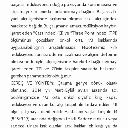
başarısı redüksiyonun doğru pozisyonda korunmasına ve
alçılamayı zamanında sonlandırmaya bağlıdır. Başarısızlık,
yani alçı içerisinde açılanma oluşma riski, alçı içindeki
harekete bağlıdır. Bu çalışmanın amacı, redüksiyon kaybını
işaret eden “Cast Index” (CI) ve “Three Point Index” (TPI)
ölçümünün çocukların önkol orta 1/3 kırıklarında
uygulanabilirliğinin araştırılmasıdır. Hipotezimiz kırık
redüksiyonu sonrası ödemin azalması ve alçının deforme
olması nedeniyle, alçı içerisinde harekete bağlı kaymayı
işaret eden TPI ve CI’inin takipler sırasında bakılması
gereken parametreler olduğudur.
GEREÇ VE YÖNTEM: Çalışma geriye dönük olarak
planlandı. 2014 yılı Mart–Eylül ayları arasında acil
polikliniğimizde 1/3 orta önkol diyafiz kırığı kapalı
redüksiyon ve uzun kol alçı tespiti ile tedavi edilen 48
olgu çalışmaya dahil edildi. Hastaların yaşları beş ile 14
(8.15±3.19) arasında değişmekte idi. Sadece radiusu veya
sadece ulnası kırık olanlar, açık kırıklar, ek kırığı ya da