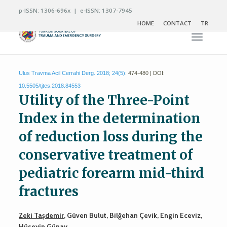
p-ISSN: 1306-696x | e-ISSN: 1307-7945
HOME
CONTACT
TR
Toggle n
Ulus Travma Acil Cerrahi Derg. 2018; 24(5):
474-480 | DOI:
10.5505/tjtes.2018.84553
Utility of the Three-Point
Index in the determination
of reduction loss during the
conservative treatment of
pediatric forearm mid-third
fractures
Zeki Taşdemir
, Güven Bulut, Bilğehan Çevik, Engin Eceviz,
Hüseyin Günay