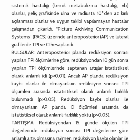
sistemik hastalığı (kemik metabolizma hastalığı, vb)
olanlar, geliş grafisinde ulna ve radiusta 10°’den az kırık
açılanması olanlar ve uygun takibi yapılamayan hastalar
çalışmadan çıkarıldı. “Picture Archiving Communication
Systems” (PACS) üzerinde anteroposterior (AP) ve lateral
grafilerde TPI ve CI hesaplandı.
BULGULAR: Anteroposterior planda redüksiyon sonrası
yapılan TPI ölçümlerine göre, redüksiyondan 10 gün sonra
yapılan TPI ölçümlerinde saptanan artışlar istatistiksel
olarak anlamlı idi (p<0.01). Ancak AP planda redüksiyon
kaybı olanlar ile olmayanların redüksiyon sonrası TPI
ölçümleri arasında istatistiksel olarak anlamlı farklılık
bulunmadı (p>0.05). Redüksiyon kaybı olanlar ile
olmayanların AP planda CI ölçümleri arasında da
istatistiksel olarak anlamlı farklılık yoktu (p>0.05).
TARTIŞMA: Redüksiyondan 15. günde ölçülen TPI
değerlerinde redüksiyon sonrası TPI değerlerine göre
anlamlı artış olmasına rağmen, redüksiyon kaybı olanlar ile