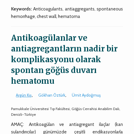
Keywords:
Anticoagulants, antiaggregants, spontaneous
hemorrhage, chest wall, hematoma
Antikoagülanlar ve
antiagregantların nadir bir
komplikasyonu olarak
spontan göğüs duvarı
hematomu
Argün Kış
,
Gökhan Öztürk
,
Ümit Aydoğmuş
Pamukkale Üniversitesi Tıp Fakültesi, Göğüs Cerrahisi Anabilim Dalı,
Denizli-Türkiye
AMAÇ: Antikoagülan ve antiagregant ilaçlar (kan
sulandırıcılar) günümüzde çeşitli endikasyonlarla