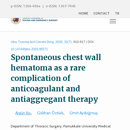
p-ISSN: 1306-696x | e-ISSN: 1307-7945
HOME
CONTACT
TR
Toggle n
Ulus Travma Acil Cerrahi Derg. 2026; 32(7):
810-817 | DOI:
10.14744/tjtes.2025.88271
Spontaneous chest wall
hematoma as a rare
complication of
anticoagulant and
antiaggregant therapy
Argün Kış
,
Gökhan Öztürk
,
Ümit Aydoğmuş
Department of Thoracic Surgery, Pamukkale University Medical