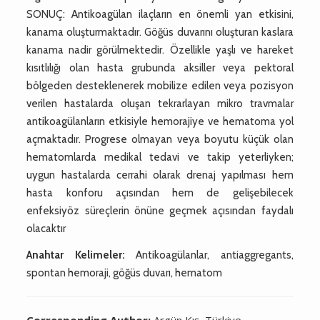
SONUÇ: Antikoagülan ilaçların en önemli yan etkisini,
kanama oluşturmaktadır. Göğüs duvarını oluşturan kaslara
kanama nadir görülmektedir. Özellikle yaşlı ve hareket
kısıtlılığı olan hasta grubunda aksiller veya pektoral
bölgeden desteklenerek mobilize edilen veya pozisyon
verilen hastalarda oluşan tekrarlayan mikro travmalar
antikoagülanların etkisiyle hemorajiye ve hematoma yol
açmaktadır. Progrese olmayan veya boyutu küçük olan
hematomlarda medikal tedavi ve takip yeterliyken;
uygun hastalarda cerrahi olarak drenaj yapılması hem
hasta konforu açısından hem de gelişebilecek
enfeksiyöz süreçlerin önüne geçmek açısından faydalı
olacaktır
Anahtar Kelimeler:
Antikoagülanlar, antiaggregants,
spontan hemoraji, göğüs duvarı, hematom
Corresponding Author:
Argün Kış, Türkiye