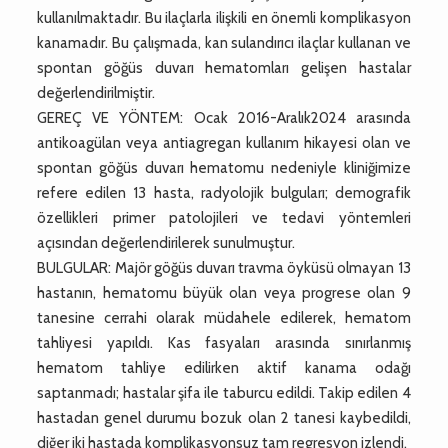
kullanılmaktadır. Bu ilaçlarla ilişkili en önemli komplikasyon
kanamadır. Bu çalışmada, kan sulandırıcı ilaçlar kullanan ve
spontan göğüs duvarı hematomları gelişen hastalar
değerlendirilmiştir.
GEREÇ VE YÖNTEM: Ocak 2016-Aralık2024 arasında
antikoagülan veya antiagregan kullanım hikayesi olan ve
spontan göğüs duvarı hematomu nedeniyle kliniğimize
refere edilen 13 hasta, radyolojik bulguları; demografik
özellikleri primer patolojileri ve tedavi yöntemleri
açısından değerlendirilerek sunulmuştur.
BULGULAR: Majör göğüs duvarı travma öyküsü olmayan 13
hastanın, hematomu büyük olan veya progrese olan 9
tanesine cerrahi olarak müdahele edilerek, hematom
tahliyesi yapıldı. Kas fasyaları arasında sınırlanmış
hematom tahliye edilirken aktif kanama odağı
saptanmadı; hastalar şifa ile taburcu edildi. Takip edilen 4
hastadan genel durumu bozuk olan 2 tanesi kaybedildi,
diğer iki hastada komplikasyonsuz tam regresyon izlendi.