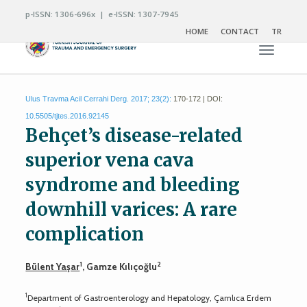
p-ISSN: 1306-696x | e-ISSN: 1307-7945
HOME
CONTACT
TR
Toggle n
Ulus Travma Acil Cerrahi Derg. 2017; 23(2):
170-172 | DOI:
10.5505/tjtes.2016.92145
Behçet’s disease-related
superior vena cava
syndrome and bleeding
downhill varices: A rare
complication
1
2
Bülent Yaşar
, Gamze Kılıçoğlu
1
Department of Gastroenterology and Hepatology, Çamlıca Erdem