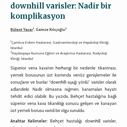
downhill varisler: Nadir bir
komplikasyon
1
2
Bülent Yaşar
, Gamze Kılıçoğlu
1
Çamlıca Erdem Hastanesi, Gastroenteroloji ve Hepatoloji Kliniği,
İstanbul
2
Haydarpaşa Numune Eğitim ve Araştırma Hastanesi, Radyoloji
Kliniği, İstanbul
Süperior vena kava’nın herhangi bir nedenle tıkanması,
yemek borusunun üst kısmında venöz genişlemeler ile
sonuçlanır ve bunlar “downhill-aşağı yönlü” varisler olarak
adlandırılır. Nadir olmasına rağmen, kanamaları hayatı
tehdit edici olabilir. Bu yazıda, Behçet hastalığı’na bağlı
süperior vena kava tıkanıklığı sonucu gelişen ve kanayan
üst yemek borusu varisli bir olgu sunuldu.
Anahtar Kelimeler:
Behçet hastalığı, downhill varisler,