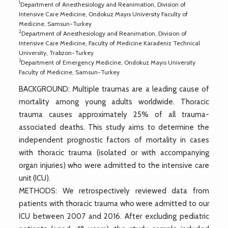
1
Department of Anesthesiology and Reanimation, Division of
Intensive Care Medicine, Ondokuz Mayıs University Faculty of
Medicine, Samsun-Turkey
2
Department of Anesthesiology and Reanimation, Division of
Intensive Care Medicine, Faculty of Medicine Karadeniz Technical
University, Trabzon-Turkey
3
Department of Emergency Medicine, Ondokuz Mayıs University
Faculty of Medicine, Samsun-Turkey
BACKGROUND: Multiple traumas are a leading cause of
mortality among young adults worldwide. Thoracic
trauma causes approximately 25% of all trauma-
associated deaths. This study aims to determine the
independent prognostic factors of mortality in cases
with thoracic trauma (isolated or with accompanying
organ injuries) who were admitted to the intensive care
unit (ICU).
METHODS: We retrospectively reviewed data from
patients with thoracic trauma who were admitted to our
ICU between 2007 and 2016. After excluding pediatric