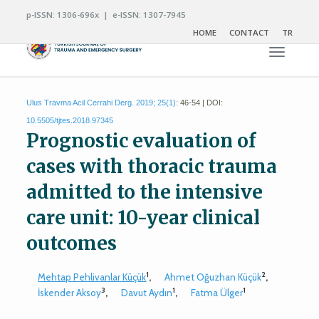
p-ISSN: 1306-696x | e-ISSN: 1307-7945
HOME
CONTACT
TR
Toggle n
Ulus Travma Acil Cerrahi Derg. 2019; 25(1):
46-54 | DOI:
10.5505/tjtes.2018.97345
Prognostic evaluation of
cases with thoracic trauma
admitted to the intensive
care unit: 10-year clinical
outcomes
1
2
Mehtap Pehlivanlar Küçük
,
Ahmet Oğuzhan Küçük
,
3
1
1
İskender Aksoy
,
Davut Aydın
,
Fatma Ülger