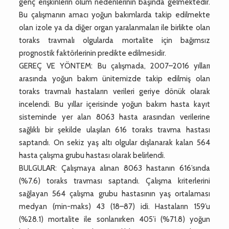
genç erişkinlerin ölüm nedenlerinin başında gelmektedir.
Bu çalışmanın amacı yoğun bakımlarda takip edilmekte
olan izole ya da diğer organ yaralanmaları ile birlikte olan
toraks travmalı olgularda mortalite için bağımsız
prognostik faktörlerinin predikte edilmesidir.
GEREÇ VE YÖNTEM: Bu çalışmada, 2007–2016 yılları
arasında yoğun bakım ünitemizde takip edilmiş olan
toraks travmalı hastaların verileri geriye dönük olarak
incelendi. Bu yıllar içerisinde yoğun bakım hasta kayıt
sisteminde yer alan 8063 hasta arasından verilerine
sağlıklı bir şekilde ulaşılan 616 toraks travma hastası
saptandı. On sekiz yaş altı olgular dışlanarak kalan 564
hasta çalışma grubu hastası olarak belirlendi.
BULGULAR: Çalışmaya alınan 8063 hastanın 616’sında
(%7.6) toraks travması saptandı. Çalışma kriterlerini
sağlayan 564 çalışma grubu hastasının yaş ortalaması
medyan (min-maks) 43 (18–87) idi. Hastaların 159’u
(%28.1) mortalite ile sonlanırken 405’i (%71.8) yoğun