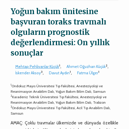
Yoğun bakım ünitesine
başvuran toraks travmalı
olguların prognostik
değerlendirmesi: On yıllık
sonuçlar
1
2
Mehtap Pehlivanlar Küçük
,
Ahmet Oğuzhan Küçük
,
3
1
1
İskender Aksoy
,
Davut Aydın
,
Fatma Ülger
1
Ondokuz Mayıs Üniversitesi Tıp Fakültesi, Anesteziyoloji ve
Reanimasyon Anabilim Dalı, Yoğun Bakım Bilim Dalı, Samsun
2
Karadeniz Teknik Üniversitesi Tıp Fakültesi, Anesteziyoloji ve
Reanimasyon Anabilim Dalı, Yoğun Bakım Bilim Dalı, Trabzon
3
Ondokuz Mayıs Üniversitesi Tıp Fakültesi, Acil Tıp Anabilim Dalı,
Samsun
AMAÇ: Çoklu travmalar ülkemizde ve dünyada özellikle