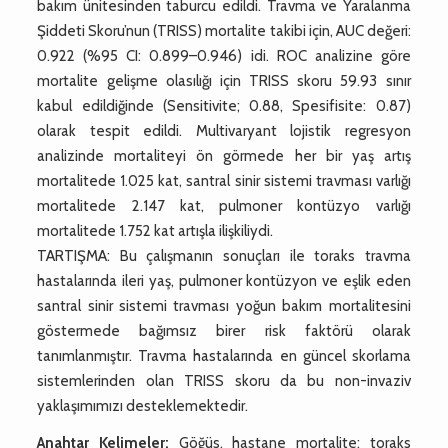
bakım ünitesinden taburcu edildi. Travma ve Yaralanma
Şiddeti Skoru’nun (TRISS) mortalite takibi için, AUC değeri:
0.922 (%95 CI: 0.899–0.946) idi. ROC analizine göre
mortalite gelişme olasılığı için TRISS skoru 59.93 sınır
kabul edildiğinde (Sensitivite; 0.88, Spesifisite: 0.87)
olarak tespit edildi. Multivaryant lojistik regresyon
analizinde mortaliteyi ön görmede her bir yaş artış
mortalitede 1.025 kat, santral sinir sistemi travması varlığı
mortalitede 2.147 kat, pulmoner kontüzyo varlığı
mortalitede 1.752 kat artışla ilişkiliydi.
TARTIŞMA: Bu çalışmanın sonuçları ile toraks travma
hastalarında ileri yaş, pulmoner kontüzyon ve eşlik eden
santral sinir sistemi travması yoğun bakım mortalitesini
göstermede bağımsız birer risk faktörü olarak
tanımlanmıştır. Travma hastalarında en güncel skorlama
sistemlerinden olan TRISS skoru da bu non-invaziv
yaklaşımımızı desteklemektedir.
Anahtar Kelimeler:
Göğüs, hastane mortalite; toraks