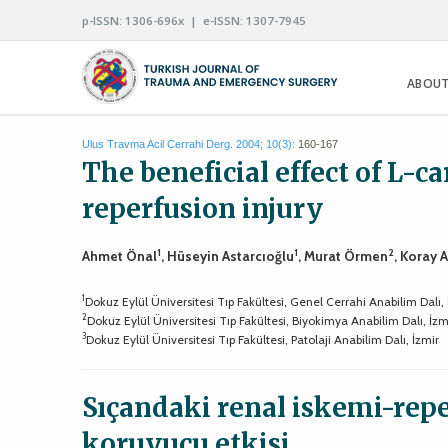
p-ISSN: 1306-696x | e-ISSN: 1307-7945
ABOUT
Ulus Travma Acil Cerrahi Derg. 2004; 10(3):
160-167
The beneficial effect of L-ca
reperfusion injury
1
1
2
Ahmet Önal
, Hüseyin Astarcıoğlu
, Murat Örmen
, Koray A
1
Dokuz Eylül Üniversitesi Tıp Fakültesi, Genel Cerrahi Anabilim Dalı, 
2
Dokuz Eylül Üniversitesi Tıp Fakültesi, Biyokimya Anabilim Dalı, İzm
3
Dokuz Eylül Üniversitesi Tıp Fakültesi, Patolaji Anabilim Dalı, İzmir
Sıçandaki renal iskemi-rep
koruyucu etkisi