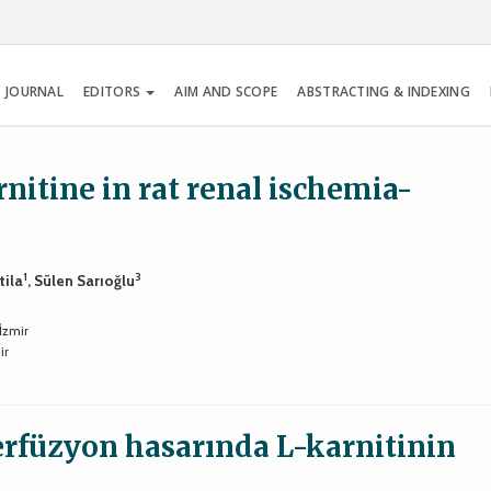
 JOURNAL
EDITORS
AIM AND SCOPE
ABSTRACTING & INDEXING
rnitine in rat renal ischemia-
1
3
tila
, Sülen Sarıoğlu
İzmir
ir
erfüzyon hasarında L-karnitinin