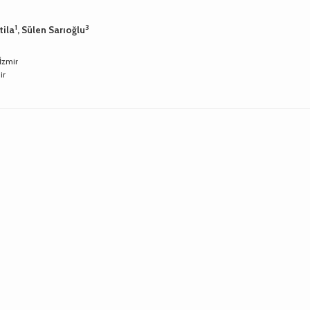
1
3
tila
, Sülen Sarıoğlu
İzmir
ir