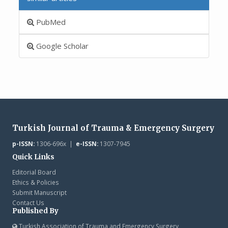
PubMed
Google Scholar
Turkish Journal of Trauma & Emergency Surgery
p-ISSN:
1306-696x |
e-ISSN:
1307-7945
Quick Links
Editorial Board
Ethics & Policies
Submit Manuscript
Contact Us
Published By
Turkish Association of Trauma and Emergency Surgery