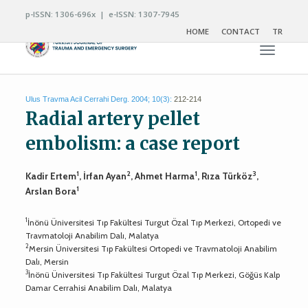
p-ISSN: 1306-696x | e-ISSN: 1307-7945
HOME
CONTACT
TR
Toggle n
Ulus Travma Acil Cerrahi Derg. 2004; 10(3):
212-214
Radial artery pellet
embolism: a case report
1
2
1
3
Kadir Ertem
, İrfan Ayan
, Ahmet Harma
, Rıza Türköz
,
1
Arslan Bora
1
İnönü Üniversitesi Tıp Fakültesi Turgut Özal Tıp Merkezi, Ortopedi ve
Travmatoloji Anabilim Dalı, Malatya
2
Mersin Üniversitesi Tıp Fakültesi Ortopedi ve Travmatoloji Anabilim
Dalı, Mersin
3
İnönü Üniversitesi Tıp Fakültesi Turgut Özal Tıp Merkezi, Göğüs Kalp
Damar Cerrahisi Anabilim Dalı, Malatya