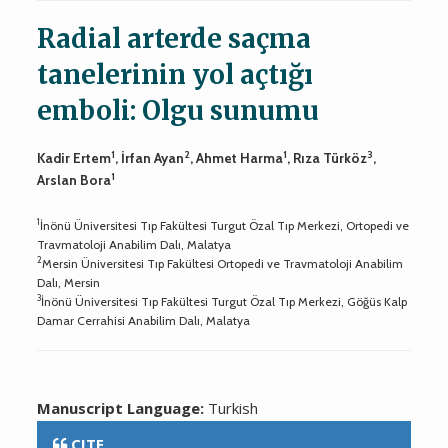
Radial arterde saçma
tanelerinin yol açtığı
emboli: Olgu sunumu
1
2
1
3
Kadir Ertem
, İrfan Ayan
, Ahmet Harma
, Rıza Türköz
,
1
Arslan Bora
1
İnönü Üniversitesi Tıp Fakültesi Turgut Özal Tıp Merkezi, Ortopedi ve
Travmatoloji Anabilim Dalı, Malatya
2
Mersin Üniversitesi Tıp Fakültesi Ortopedi ve Travmatoloji Anabilim
Dalı, Mersin
3
İnönü Üniversitesi Tıp Fakültesi Turgut Özal Tıp Merkezi, Göğüs Kalp
Damar Cerrahisi Anabilim Dalı, Malatya
Manuscript Language:
Turkish
CITE