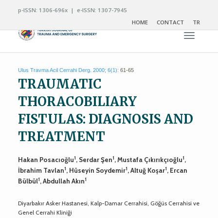
p-ISSN: 1306-696x | e-ISSN: 1307-7945
HOME
CONTACT
TR
Toggle n
Ulus Travma Acil Cerrahi Derg. 2000; 6(1):
61-65
TRAUMATIC
THORACOBILIARY
FISTULAS: DIAGNOSIS AND
TREATMENT
1
1
1
Hakan Posacıoğlu
, Serdar Şen
, Mustafa Çıkırıkçıoğlu
,
1
1
1
İbrahim Tavlan
, Hüseyin Soydemir
, Altuğ Koşar
, Ercan
1
1
Bülbül
, Abdullah Akın
Diyarbakır Asker Hastanesi, Kalp-Damar Cerrahisi, Göğüs Cerrahisi ve
Genel Cerrahi Kliniği