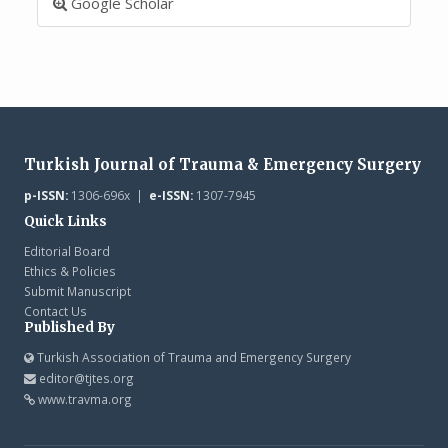
Google Scholar
Turkish Journal of Trauma & Emergency Surgery
p-ISSN:
1306-696x |
e-ISSN:
1307-7945
Quick Links
Editorial Board
Ethics & Policies
Submit Manuscript
Contact Us
Published By
Turkish Association of Trauma and Emergency Surgery
editor@tjtes.org
www.travma.org