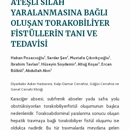
ATEŞLİ SİLAH
YARALANMASINA BAĞLI
OLUŞAN TORAKOBİLİYER
FİSTÜLLERİN TANI VE
TEDAVİSİ
1
1
1
Hakan Posacıoğlu
, Serdar Şen
, Mustafa Çıkırıkçıoğlu
,
1
1
1
İbrahim Tavlan
, Hüseyin Soydemir
, Altuğ Koşar
, Ercan
1
1
Bülbül
, Abdullah Akın
Diyarbakır Asker Hastanesi, Kalp-Damar Cerrahisi, Göğüs Cerrahisi ve
Genel Cerrahi Kliniği
Karaciğer absesi, subfrenik abseler yada safra yolu
obstrüksiyonları torakobiliyerfistül oluşumunun başlıca
nedenleridir. Torakoabdominal yaralanma sonucu oluşan
hepatik travmaya bağlı torakobiliyer fistül oluşumu ise
oldukça nadirdir. Bu tür travmalarda meydana gelen