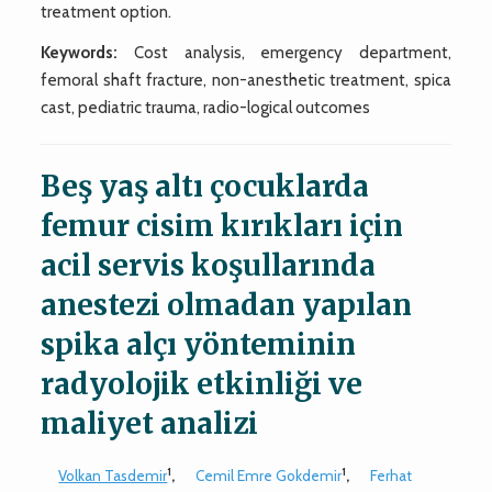
treatment option.
Keywords:
Cost analysis, emergency department,
femoral shaft fracture, non-anesthetic treatment, spica
cast, pediatric trauma, radio-logical outcomes
Beş yaş altı çocuklarda
femur cisim kırıkları için
acil servis koşullarında
anestezi olmadan yapılan
spika alçı yönteminin
radyolojik etkinliği ve
maliyet analizi
1
1
Volkan Tasdemir
,
Cemil Emre Gokdemir
,
Ferhat