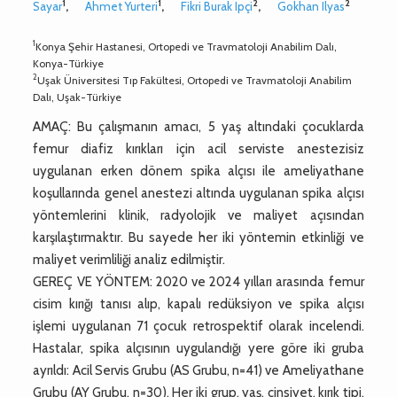
1
1
2
2
Sayar
,
Ahmet Yurteri
,
Fikri Burak Ipçi
,
Gokhan Ilyas
1
Konya Şehir Hastanesi, Ortopedi ve Travmatoloji Anabilim Dalı,
Konya-Türkiye
2
Uşak Üniversitesi Tıp Fakültesi, Ortopedi ve Travmatoloji Anabilim
Dalı, Uşak-Türkiye
AMAÇ: Bu çalışmanın amacı, 5 yaş altındaki çocuklarda
femur diafiz kırıkları için acil serviste anestezisiz
uygulanan erken dönem spika alçısı ile ameliyathane
koşullarında genel anestezi altında uygulanan spika alçısı
yöntemlerini klinik, radyolojik ve maliyet açısından
karşılaştırmaktır. Bu sayede her iki yöntemin etkinliği ve
maliyet verimliliği analiz edilmiştir.
GEREÇ VE YÖNTEM: 2020 ve 2024 yılları arasında femur
cisim kırığı tanısı alıp, kapalı redüksiyon ve spika alçısı
işlemi uygulanan 71 çocuk retrospektif olarak incelendi.
Hastalar, spika alçısının uygulandığı yere göre iki gruba
ayrıldı: Acil Servis Grubu (AS Grubu, n=41) ve Ameliyathane
Grubu (AY Grubu, n=30). Her iki grup, yaş, cinsiyet, kırık tipi,