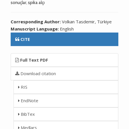
sonuçlar, spika alçı
Corresponding Author:
Volkan Tasdemir, Türkiye
Manuscript Language:
English
CITE
Full Text PDF
Download citation
RIS
EndNote
BibTex
Medlars