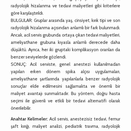
radyolojik hizalanma ve tedavi maliyetleri gibi kriterlere
göre karşılaştırıldı.
BULGULAR: Gruplar arasında yaş, cinsiyet, kırık tipi ve son
radyolojik hizalanma açısından anlamlı bir fark bulunmadı.
Ancak, acil servis grubunda ortaya çıkan tedavi maliyetleri,
ameliyathane grubuna kıyasla anlamlı derecede daha
düşüktü. Ayrıca, her iki gruptaki komplikasyon oranları da
benzer seviyelerde gözlendi.
SONUÇ: Acil serviste, genel anestezi kullanılmadan
yapılan erken dönem spika alçısı uygulamaları,
ameliyathane şartlarında yapılanlarla benzer radyolojik
sonuçlar elde edilmesini sağlamakta ve önemli bir
maliyet avantajı sunmaktadır. Bu yöntem, doğru hasta
seçimi ile güvenli ve etkili bir tedavi alternatifi olarak
önerilebilir.
Anahtar Kelimeler:
Acil servis, anestezisiz tedavi, femur
şaft kırığı, maliyet analizi, pediatrik travma, radyolojik