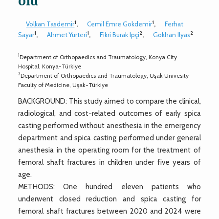
old
1
1
Volkan Tasdemir
,
Cemil Emre Gokdemir
,
Ferhat
1
1
2
2
Sayar
,
Ahmet Yurteri
,
Fikri Burak Ipçi
,
Gokhan Ilyas
1
Department of Orthopaedics and Traumatology, Konya City
Hospital, Konya-Türkiye
2
Department of Orthopaedics and Traumatology, Uşak Univesity
Faculty of Medicine, Uşak-Türkiye
BACKGROUND: This study aimed to compare the clinical,
radiological, and cost-related outcomes of early spica
casting performed without anesthesia in the emergency
department and spica casting performed under general
anesthesia in the operating room for the treatment of
femoral shaft fractures in children under five years of
age.
METHODS: One hundred eleven patients who
underwent closed reduction and spica casting for
femoral shaft fractures between 2020 and 2024 were