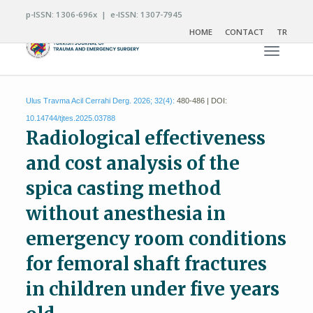
p-ISSN: 1306-696x | e-ISSN: 1307-7945
HOME
CONTACT
TR
Toggle n
Ulus Travma Acil Cerrahi Derg. 2026; 32(4):
480-486 | DOI:
10.14744/tjtes.2025.03788
Radiological effectiveness
and cost analysis of the
spica casting method
without anesthesia in
emergency room conditions
for femoral shaft fractures
in children under five years