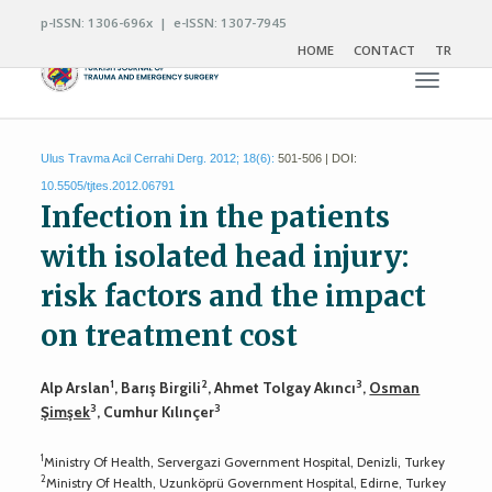
p-ISSN: 1306-696x | e-ISSN: 1307-7945
HOME
CONTACT
TR
Toggle n
Ulus Travma Acil Cerrahi Derg. 2012; 18(6):
501-506 | DOI:
10.5505/tjtes.2012.06791
Infection in the patients
with isolated head injury:
risk factors and the impact
on treatment cost
1
2
3
Alp Arslan
, Barış Birgili
, Ahmet Tolgay Akıncı
,
Osman
3
3
Şimşek
, Cumhur Kılınçer
1
Ministry Of Health, Servergazi Government Hospital, Denizli, Turkey
2
Ministry Of Health, Uzunköprü Government Hospital, Edirne, Turkey