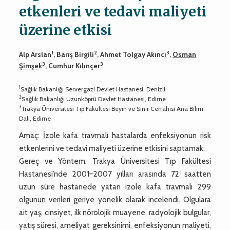
etkenleri ve tedavi maliyeti
üzerine etkisi
1
2
3
Alp Arslan
, Barış Birgili
, Ahmet Tolgay Akıncı
,
Osman
3
3
Şimşek
, Cumhur Kılınçer
1
Sağlık Bakanlığı Servergazi Devlet Hastanesi, Denizli
2
Sağlık Bakanlığı Uzunköprü Devlet Hastanesi, Edirne
3
Trakya Üniversitesi Tıp Fakültesi Beyin ve Sinir Cerrahisi Ana Bilim
Dalı, Edirne
Amaç: İzole kafa travmalı hastalarda enfeksiyonun risk
etkenlerini ve tedavi maliyeti üzerine etkisini saptamak.
Gereç ve Yöntem: Trakya Üniversitesi Tıp Fakültesi
Hastanesi’nde 2001–2007 yılları arasında 72 saatten
uzun süre hastanede yatan izole kafa travmalı 299
olgunun verileri geriye yönelik olarak incelendi. Olgulara
ait yaş, cinsiyet, ilk nörolojik muayene, radyolojik bulgular,
yatış süresi, ameliyat gereksinimi, enfeksiyonun maliyeti,