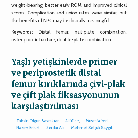
weight-bearing, better early ROM, and improved clinical
scores. Complication and union rates were similar, but
the benefits of NPC may be clinically meaningful.
Keywords:
Distal femur, nail-plate combination,
osteoporotic fracture, double-plate combination
Yaşlı yetişkinlerde primer
ve periprostetik distal
femur kırıklarında çivi-plak
ve çift plak fiksasyonunun
karşılaştırılması
Tahsin Olgun Bayraktar
,
Ali Yüce
,
Mustafa Yerli
,
Nazım Erkurt
,
Serdar Akı
,
Mehmet Selçuk Saygılı