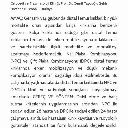
Ortopedi ve Travmatoloji Kliniği, Prof. Dr. Cemil Taşcıoğlu Şehir
Hastanesi, İstanbul-Türkiye
AMAÇ: Geriatrik yaş grubunda distal femur kırıkları, bir yıllık
mortalite oranı açısından kalça kırıklarına benzerlik
gösterir. Kalça kırıklarında olduğu gibi, distal femur
kırıklarının tedavisi de erken mobilizasyona odaklanmalı
ve hareketsizlikle ilişkili morbidite ve mortaliteyi
azaltmayı hedeflemelidir. Nail-Plaka Kombinasyonu
(NPC) ve Çift Plaka Kombinasyonu (DPC), distal femur
kırıklarında erken mobilizasyon ve düşük mekanik
komplikasyon oranları sağladığı iddia edilmektedir. Bu
çalışmada, yaşlı hastalarda distal femur kırıklarında NPC ve
DPC’nin klinik ve radyolojik sonuçlarını karşılaştırmayı
amaçladık. GEREÇ VE YÖNTEM: Dahil etme ve hariç
tutma kriterlerinin uygulanmasının ardından, NPC ile
tedavi edilen 28 hasta ve DPC ile tedavi edilen 24 hasta
çalışmaya alındı. Bu hastaların klinik kayıtları ve radyolojik
görüntüleri standart bir form kullanılarak değerlendirildi.