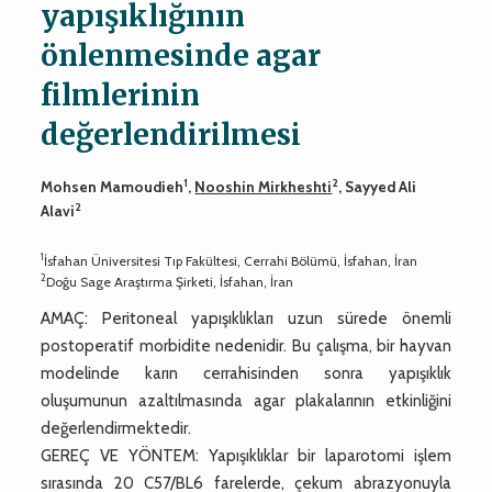
yapışıklığının
önlenmesinde agar
filmlerinin
değerlendirilmesi
1
2
Mohsen Mamoudieh
,
Nooshin Mirkheshti
, Sayyed Ali
2
Alavi
1
İsfahan Üniversitesi Tıp Fakültesi, Cerrahi Bölümü, İsfahan, İran
2
Doğu Sage Araştırma Şirketi, İsfahan, İran
AMAÇ: Peritoneal yapışıklıkları uzun sürede önemli
postoperatif morbidite nedenidir. Bu çalışma, bir hayvan
modelinde karın cerrahisinden sonra yapışıklık
oluşumunun azaltılmasında agar plakalarının etkinliğini
değerlendirmektedir.
GEREÇ VE YÖNTEM: Yapışıklıklar bir laparotomi işlem
sırasında 20 C57/BL6 farelerde, çekum abrazyonuyla