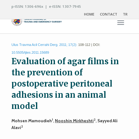
p-ISSN: 1306-696x | e-ISSN: 1307-7945
HOME
CONTACT
TR
Toggle n
Ulus Travma Acil Cerrahi Derg. 2011; 17(2):
108-112 | DOI:
10.5505/tjtes.2011.15689
Evaluation of agar films in
the prevention of
postoperative peritoneal
adhesions in an animal
model
1
2
Mohsen Mamoudieh
,
Nooshin Mirkheshti
, Sayyed Ali
2
Alavi