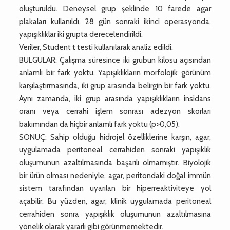
oluşturuldu. Deneysel grup şeklinde 10 farede agar
plakaları kullanıldı, 28 gün sonraki ikinci operasyonda,
yapışıklıklar iki grupta derecelendirildi.
Veriler, Student t testi kullanılarak analiz edildi.
BULGULAR: Çalışma süresince iki grubun kilosu açısından
anlamlı bir fark yoktu. Yapışıklıkların morfolojik görünüm
karşılaştırmasında, iki grup arasında belirgin bir fark yoktu.
Aynı zamanda, iki grup arasında yapışıklıkların insidans
oranı veya cerrahi işlem sonrası adezyon skorları
bakımından da hiçbir anlamlı fark yoktu (p>0,05).
SONUÇ: Sahip olduğu hidrojel özelliklerine karşın, agar,
uygulamada peritoneal cerrahiden sonraki yapışıklık
oluşumunun azaltılmasında başarılı olmamıştır. Biyolojik
bir ürün olması nedeniyle, agar, peritondaki doğal immün
sistem tarafından uyarılan bir hiperreaktiviteye yol
açabilir. Bu yüzden, agar, klinik uygulamada peritoneal
cerrahiden sonra yapışıklık oluşumunun azaltılmasına
yönelik olarak yararlı gibi görünmemektedir.