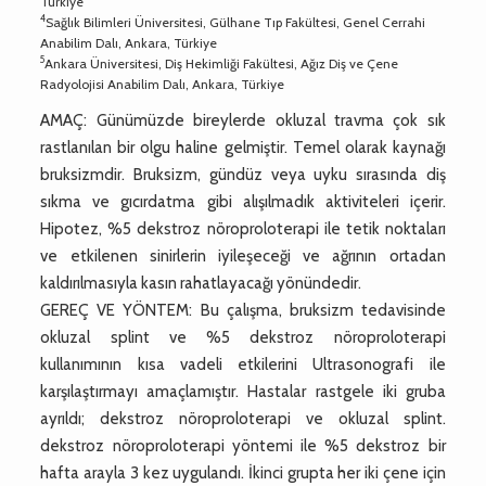
Türkiye
4
Sağlık Bilimleri Üniversitesi, Gülhane Tıp Fakültesi, Genel Cerrahi
Anabilim Dalı, Ankara, Türkiye
5
Ankara Üniversitesi, Diş Hekimliği Fakültesi, Ağız Diş ve Çene
Radyolojisi Anabilim Dalı, Ankara, Türkiye
AMAÇ: Günümüzde bireylerde okluzal travma çok sık
rastlanılan bir olgu haline gelmiştir. Temel olarak kaynağı
bruksizmdir. Bruksizm, gündüz veya uyku sırasında diş
sıkma ve gıcırdatma gibi alışılmadık aktiviteleri içerir.
Hipotez, %5 dekstroz nöroproloterapi ile tetik noktaları
ve etkilenen sinirlerin iyileşeceği ve ağrının ortadan
kaldırılmasıyla kasın rahatlayacağı yönündedir.
GEREÇ VE YÖNTEM: Bu çalışma, bruksizm tedavisinde
okluzal splint ve %5 dekstroz nöroproloterapi
kullanımının kısa vadeli etkilerini Ultrasonografi ile
karşılaştırmayı amaçlamıştır. Hastalar rastgele iki gruba
ayrıldı; dekstroz nöroproloterapi ve okluzal splint.
dekstroz nöroproloterapi yöntemi ile %5 dekstroz bir
hafta arayla 3 kez uygulandı. İkinci grupta her iki çene için