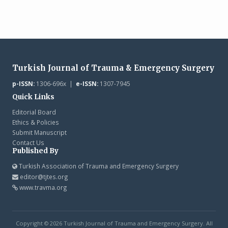
Turkish Journal of Trauma & Emergency Surgery
p-ISSN:
1306-696x |
e-ISSN:
1307-7945
Quick Links
Editorial Board
Ethics & Policies
Submit Manuscript
Contact Us
Published By
Turkish Association of Trauma and Emergency Surgery
editor@tjtes.org
www.travma.org
Copyright © 2026 Turkish Journal of Trauma and Emergency Surgery. All