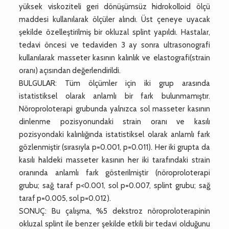
yüksek viskoziteli geri dönüşümsüz hidrokolloid ölçü
maddesi kullanılarak ölçüler alındı. Üst çeneye uyacak
şekilde özelleştirilmiş bir okluzal splint yapıldı. Hastalar,
tedavi öncesi ve tedaviden 3 ay sonra ultrasonografi
kullanılarak masseter kasının kalınlık ve elastografi(strain
oranı) açısından değerlendirildi.
BULGULAR: Tüm ölçümler için iki grup arasında
istatistiksel olarak anlamlı bir fark bulunmamıştır.
Nöroproloterapi grubunda yalnızca sol masseter kasının
dinlenme pozisyonundaki strain oranı ve kasılı
pozisyondaki kalınlığında istatistiksel olarak anlamlı fark
gözlenmiştir (sırasıyla p=0.001, p=0.011). Her iki grupta da
kasılı haldeki masseter kasının her iki tarafındaki strain
oranında anlamlı fark gösterilmiştir (nöroproloterapi
grubu; sağ taraf p<0.001, sol p=0.007, splint grubu; sağ
taraf p=0.005, sol p=0.012).
SONUÇ: Bu çalışma, %5 dekstroz nöroproloterapinin
okluzal splint ile benzer şekilde etkili bir tedavi olduğunu