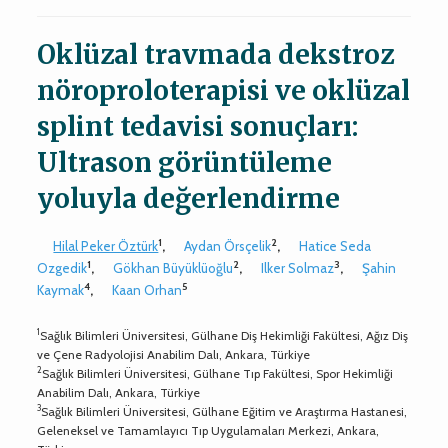
Oklüzal travmada dekstroz
nöroproloterapisi ve oklüzal
splint tedavisi sonuçları:
Ultrason görüntüleme
yoluyla değerlendirme
1
2
Hilal Peker Öztürk
,
Aydan Örsçelik
,
Hatice Seda
1
2
3
Ozgedik
,
Gökhan Büyüklüoğlu
,
Ilker Solmaz
,
Şahin
4
5
Kaymak
,
Kaan Orhan
1
Sağlık Bilimleri Üniversitesi, Gülhane Diş Hekimliği Fakültesi, Ağız Diş
ve Çene Radyolojisi Anabilim Dalı, Ankara, Türkiye
2
Sağlık Bilimleri Üniversitesi, Gülhane Tıp Fakültesi, Spor Hekimliği
Anabilim Dalı, Ankara, Türkiye
3
Sağlık Bilimleri Üniversitesi, Gülhane Eğitim ve Araştırma Hastanesi,
Geleneksel ve Tamamlayıcı Tıp Uygulamaları Merkezi, Ankara,