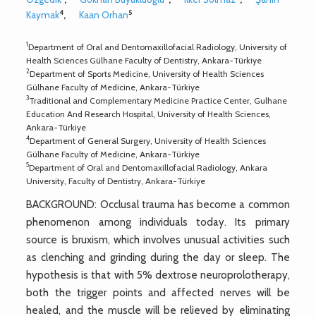
4
5
Kaymak
,
Kaan Orhan
1
Department of Oral and Dentomaxillofacial Radiology, University of
Health Sciences Gülhane Faculty of Dentistry, Ankara-Türkiye
2
Department of Sports Medicine, University of Health Sciences
Gülhane Faculty of Medicine, Ankara-Türkiye
3
Traditional and Complementary Medicine Practice Center, Gulhane
Education And Research Hospital, University of Health Sciences,
Ankara-Türkiye
4
Department of General Surgery, University of Health Sciences
Gülhane Faculty of Medicine, Ankara-Türkiye
5
Department of Oral and Dentomaxillofacial Radiology, Ankara
University, Faculty of Dentistry, Ankara-Türkiye
BACKGROUND: Occlusal trauma has become a common
phenomenon among individuals today. Its primary
source is bruxism, which involves unusual activities such
as clenching and grinding during the day or sleep. The
hypothesis is that with 5% dextrose neuroprolotherapy,
both the trigger points and affected nerves will be
healed, and the muscle will be relieved by eliminating