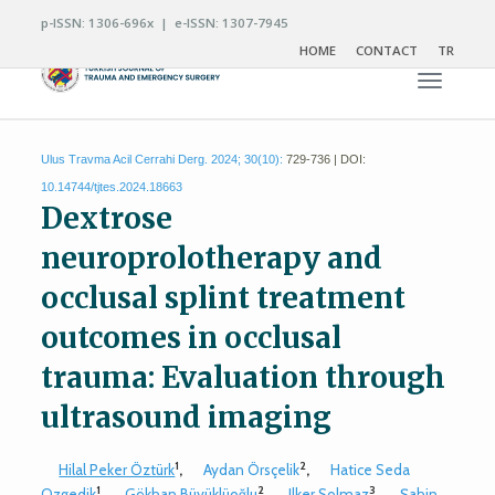
p-ISSN: 1306-696x | e-ISSN: 1307-7945
HOME
CONTACT
TR
Toggle n
Ulus Travma Acil Cerrahi Derg. 2024; 30(10):
729-736 | DOI:
10.14744/tjtes.2024.18663
Dextrose
neuroprolotherapy and
occlusal splint treatment
outcomes in occlusal
trauma: Evaluation through
ultrasound imaging
1
2
Hilal Peker Öztürk
,
Aydan Örsçelik
,
Hatice Seda
1
2
3
Ozgedik
,
Gökhan Büyüklüoğlu
,
Ilker Solmaz
,
Şahin