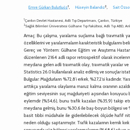
1
2
Emre Gürkan Bulutluöz
,
Hüseyin Balandız
,
Sait Özso
1
Çankırı Devlet Hastanesi, Adli Tıp Departmanı, Çankırı, Türkiye
2
Sağlık Bilimleri Üniversitesi Gülhane Tıp Fakültesi, Adli Tıp ABD, A
Amaç: Bu çalışma, yaralama suçlarına bağlı travmatik ya
özelliklerini ve yaralanmaların karakteristik bulgularını b
Gereç ve Yöntem: Gülhane Eğitim ve Araştırma Hastanes
düzenlenen 2164 adli rapor retrospektif olarak incelenm
meydana gelen adli travmatik olay, travmatik yaralar ve 
Statistics 26.0 kullanılarak analiz edilmiş ve sonuçlar istat
Bulgular: Mağdurların %72,8’i erkek, %27,2’si kadındır. Y
arttıkça yaralama olaylarına maruz kalma oranının azaldı
eğitim seviyesinin suç mağduriyeti açısından koruyucu b
eylemdir (%54,6), bunu trafik kazaları (%35,9) takip e
meydana gelmiş, bunu %30,6 ile baş-boyun bölgesi ve %13
basit tıbbi müdahale ile giderilebilecek ölçüde hafif 
neden olduğu saptanmıştır. Trafik kazalarının kemik kırık v
sonucunda yüz bölgesi yaralanmalarının (%68,6) sık ve anla