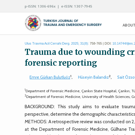
p-ISSN: 1306-696x | e-ISSN: 1307-7945
ABOUT
Ulus Travma Acil Cerrahi Derg. 2025; 31(8):
758-765 | DOI:
10.14744/tjtes
Trauma due to wounding cr
forensic reporting
1
2
Emre Gürkan Bulutluöz
,
Hüseyin Balandız
,
Sait Özso
1
Department of Forensic Medicine, Çankırı State Hospital, Çankırı, T
2
Department of Forensic Medicine, University of Health Sciences, G
BACKGROUND: This study aims to evaluate traumati
perspective, determine the demographic characteristics o
METHODS: A retrospective review was conducted on 2,1
at the Department of Forensic Medicine, Gülhane Train