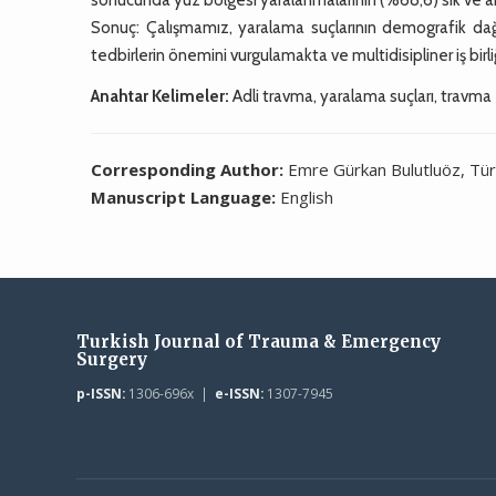
Sonuç: Çalışmamız, yaralama suçlarının demografik dağıl
tedbirlerin önemini vurgulamakta ve multidisipliner iş birl
Anahtar Kelimeler:
Adli travma, yaralama suçları, travma
Corresponding Author:
Emre Gürkan Bulutluöz, Tür
Manuscript Language:
English
Turkish Journal of Trauma & Emergency
Surgery
p-ISSN:
1306-696x |
e-ISSN:
1307-7945