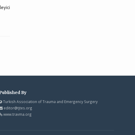
leyici
Published By
Turkish Association of Trauma and Emergency Surgery
editor@tjtes.org
www.travma.org