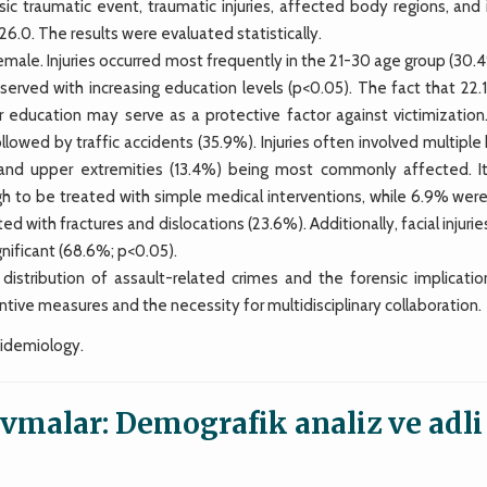
sic traumatic event, traumatic injuries, affected body regions, and 
26.0. The results were evaluated statistically.
ale. Injuries occurred most frequently in the 21-30 age group (30.4
bserved with increasing education levels (p<0.05). The fact that 22
r education may serve as a protective factor against victimization
owed by traffic accidents (35.9%). Injuries often involved multiple
 and upper extremities (13.4%) being most commonly affected. I
h to be treated with simple medical interventions, while 6.9% were 
ed with fractures and dislocations (23.6%). Additionally, facial injuri
gnificant (68.6%; p<0.05).
stribution of assault-related crimes and the forensic implicatio
tive measures and the necessity for multidisciplinary collaboration.
pidemiology.
avmalar: Demografik analiz ve adli