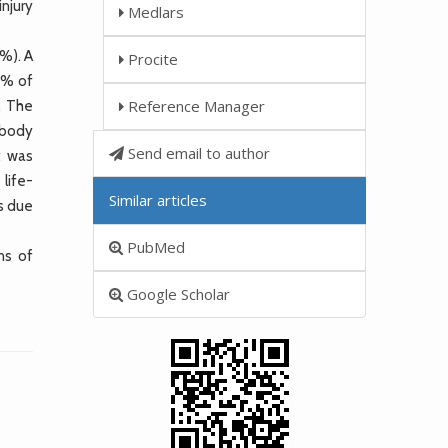
injury
Medlars
%). A
Procite
.1% of
Reference Manager
. The
 body
Send email to author
t was
life-
Similar articles
es due
PubMed
ns of
Google Scholar