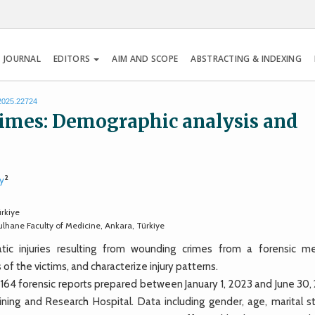
 JOURNAL
EDITORS
AIM AND SCOPE
ABSTRACTING & INDEXING
.2025.22724
imes: Demographic analysis and
2
y
ürkiye
ulhane Faculty of Medicine, Ankara, Türkiye
c injuries resulting from wounding crimes from a forensic me
f the victims, and characterize injury patterns.
64 forensic reports prepared between January 1, 2023 and June 30,
ing and Research Hospital. Data including gender, age, marital st