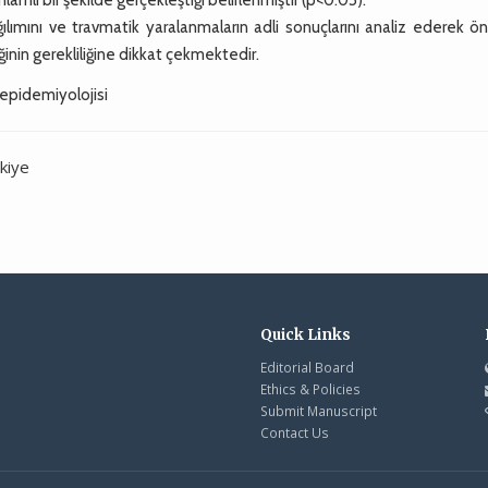
ımını ve travmatik yaralanmaların adli sonuçlarını analiz ederek ön
iğinin gerekliliğine dikkat çekmektedir.
 epidemiyolojisi
kiye
Quick Links
Editorial Board
Ethics & Policies
Submit Manuscript
Contact Us