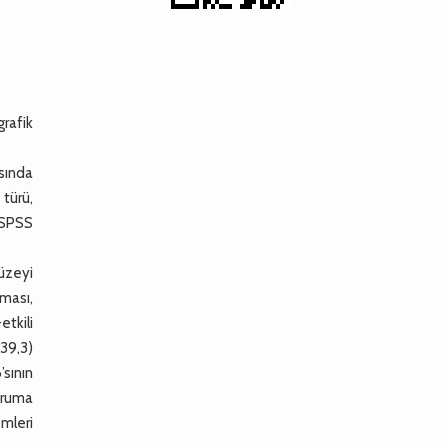
grafik
sında
 türü,
M SPSS
düzeyi
lması,
etkili
39,3)
’sının
uruma
emleri