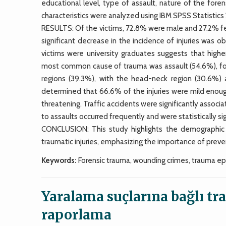
educational level, type of assault, nature of the foren
characteristics were analyzed using IBM SPSS Statistics 
RESULTS: Of the victims, 72.8% were male and 27.2% fem
significant decrease in the incidence of injuries was o
victims were university graduates suggests that highe
most common cause of trauma was assault (54.6%), foll
regions (39.3%), with the head-neck region (30.6%)
determined that 66.6% of the injuries were mild enoug
threatening. Traffic accidents were significantly associat
to assaults occurred frequently and were statistically si
CONCLUSION: This study highlights the demographic di
traumatic injuries, emphasizing the importance of preven
Keywords:
Forensic trauma, wounding crimes, trauma e
Yaralama suçlarına bağlı tr
raporlama