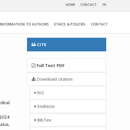
HOME
CONTACT
TR
INFORMATION TO AUTHORS
ETHICS & POLICIES
CONTACT
CITE
Full Text PDF
Download citation
RIS
dical
EndNote
 2024
BibTex
atus,