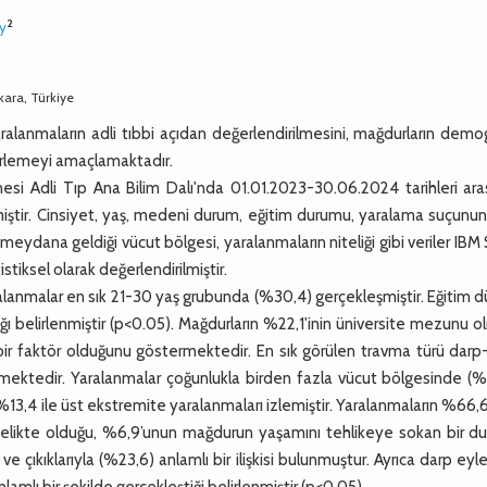
2
y
nkara, Türkiye
ralanmaların adli tıbbi açıdan değerlendirilmesini, mağdurların demo
elirlemeyi amaçlamaktadır.
i Adli Tıp Ana Bilim Dalı'nda 01.01.2023-30.06.2024 tarihleri ara
iştir. Cinsiyet, yaş, medeni durum, eğitim durumu, yaralama suçunun
meydana geldiği vücut bölgesi, yaralanmaların niteliği gibi veriler IB
istiksel olarak değerlendirilmiştir.
aralanmalar en sık 21-30 yaş grubunda (%30,4) gerçekleşmiştir. Eğitim 
ğı belirlenmiştir (p<0.05). Mağdurların %22,1'inin üniversite mezunu o
ir faktör olduğunu göstermektedir. En sık görülen travma türü darp-
tmektedir. Yaralanmalar çoğunlukla birden fazla vücut bölgesinde (%
,4 ile üst ekstremite yaralanmaları izlemiştir. Yaralanmaların %66,6
nitelikte olduğu, %6,9’unun mağdurun yaşamını tehlikeye sokan bir d
e çıkıklarıyla (%23,6) anlamlı bir ilişkisi bulunmuştur. Ayrıca darp eyl
mlı bir şekilde gerçekleştiği belirlenmiştir (p<0.05).