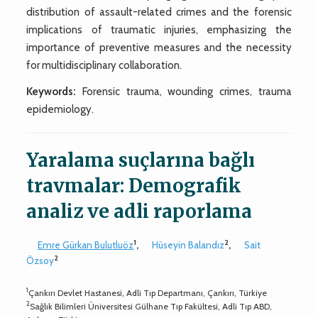
distribution of assault-related crimes and the forensic
implications of traumatic injuries, emphasizing the
importance of preventive measures and the necessity
for multidisciplinary collaboration.
Keywords:
Forensic trauma, wounding crimes, trauma
epidemiology.
Yaralama suçlarına bağlı
travmalar: Demografik
analiz ve adli raporlama
1
2
Emre Gürkan Bulutluöz
,
Hüseyin Balandız
,
Sait
2
Özsoy
1
Çankırı Devlet Hastanesi, Adli Tıp Departmanı, Çankırı, Türkiye
2
Sağlık Bilimleri Üniversitesi Gülhane Tıp Fakültesi, Adli Tıp ABD,