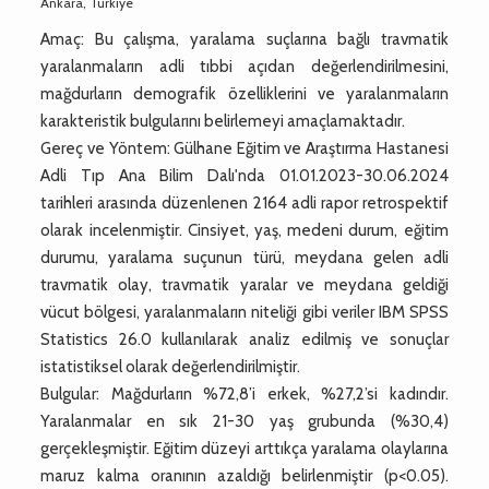
Ankara, Türkiye
Amaç: Bu çalışma, yaralama suçlarına bağlı travmatik
yaralanmaların adli tıbbi açıdan değerlendirilmesini,
mağdurların demografik özelliklerini ve yaralanmaların
karakteristik bulgularını belirlemeyi amaçlamaktadır.
Gereç ve Yöntem: Gülhane Eğitim ve Araştırma Hastanesi
Adli Tıp Ana Bilim Dalı'nda 01.01.2023-30.06.2024
tarihleri arasında düzenlenen 2164 adli rapor retrospektif
olarak incelenmiştir. Cinsiyet, yaş, medeni durum, eğitim
durumu, yaralama suçunun türü, meydana gelen adli
travmatik olay, travmatik yaralar ve meydana geldiği
vücut bölgesi, yaralanmaların niteliği gibi veriler IBM SPSS
Statistics 26.0 kullanılarak analiz edilmiş ve sonuçlar
istatistiksel olarak değerlendirilmiştir.
Bulgular: Mağdurların %72,8’i erkek, %27,2’si kadındır.
Yaralanmalar en sık 21-30 yaş grubunda (%30,4)
gerçekleşmiştir. Eğitim düzeyi arttıkça yaralama olaylarına
maruz kalma oranının azaldığı belirlenmiştir (p<0.05).