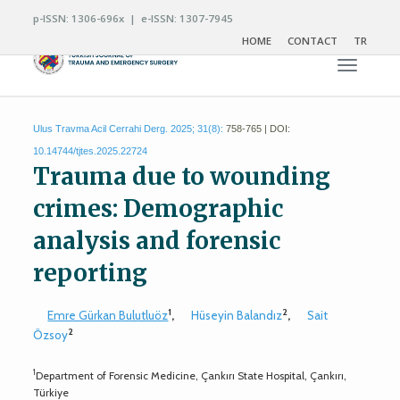
p-ISSN: 1306-696x | e-ISSN: 1307-7945
HOME
CONTACT
TR
Toggle n
Ulus Travma Acil Cerrahi Derg. 2025; 31(8):
758-765 | DOI:
10.14744/tjtes.2025.22724
Trauma due to wounding
crimes: Demographic
analysis and forensic
reporting
1
2
Emre Gürkan Bulutluöz
,
Hüseyin Balandız
,
Sait
2
Özsoy
1
Department of Forensic Medicine, Çankırı State Hospital, Çankırı,
Türkiye