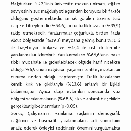
Mağdurların %22,1'inin üniversite mezunu olması, eğitim
seviyesinin suç mağduriyeti açısından koruyucu bir faktör
olduğunu göstermektedir. En sık görülen travma türü
darp-etkili eylemdir (%54,6), bunu trafik kazaları (%35,9)
takip etmektedir. Yaralanmalar çoğunlukla birden fazla
vücut bölgesinde (%39,3) meydana gelmiş, bunu %30,6
ile baş-boyun bölgesi ve %13,4 ile üst ekstremite
yaralanmaları izlemiştir. Yaralanmaların %66,6’sının basit
tıbbi müdahale ile giderilebilecek ölçüde hafif nitelikte
olduğu, %6,9’unun mağdurun yaşamını tehlikeye sokan bir
duruma neden olduğu saptanmıştır. Trafik kazalarının
kemik kırık ve çıkıklarıyla (%23,6) anlamlı bir ilişkisi
bulunmuştur. Ayrıca darp eylemleri sonucunda yüz
bölgesi yaralanmalarının (%68,6) sık ve anlamlı bir şekilde
gerçekleştiği belirlenmiştir (p<0.05).
Sonuç: Çalışmamız, yaralama suçlarının demografik
dağılımını ve travmatik yaralanmaların adli sonuçlarını
analiz ederek önleyici tedbirlerin önemini vurgulamakta