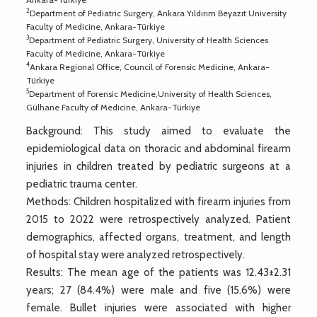
2
Department of Pediatric Surgery, Ankara Yıldırım Beyazıt University
Faculty of Medicine, Ankara-Türkiye
3
Department of Pediatric Surgery, University of Health Sciences
Faculty of Medicine, Ankara-Türkiye
4
Ankara Regional Office, Council of Forensic Medicine, Ankara-
Türkiye
5
Department of Forensic Medicine,University of Health Sciences,
Gülhane Faculty of Medicine, Ankara-Türkiye
Background: This study aimed to evaluate the
epidemiological data on thoracic and abdominal firearm
injuries in children treated by pediatric surgeons at a
pediatric trauma center.
Methods: Children hospitalized with firearm injuries from
2015 to 2022 were retrospectively analyzed. Patient
demographics, affected organs, treatment, and length
of hospital stay were analyzed retrospectively.
Results: The mean age of the patients was 12.43±2.31
years; 27 (84.4%) were male and five (15.6%) were
female. Bullet injuries were associated with higher