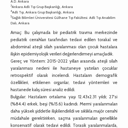
A.D. Ankara
3
Ankara Adli Tıp Grup Başkanlığı, Ankara
4
Adli Tıp, Ankara Grup Başkanlığı, Ankara
5
Sağlık Bilimleri Üniversitesi Gülhane Tıp Fakültesi. Adli Tıp Anabilim
Dalı, Ankara
Amaç: Bu çalışmada bir pediatrik travma merkezinde
pediatrik cerrahları tarafından tedavi edilen torakal ve
abdominal ateşli silah yaralanması olan çocuk hastalara
ilişkin epidemiyolojik verileri değerlendirmeyi amaçladık.
Gereç ve Yöntem: 2015-2022 yılları arasında ateşli silah
yaralanması nedeni ile hastaneye yatırılan çocuklar
retrospektif olarak incelendi. Hastaların demografik
özellikleri, etkilenen organlar, tedavi yöntemleri ve
hastanede kalış süresi analiz edildi.
Bulgular: Hastaların ortalama yaşı 12.43±2.31 yıldı; 27'si
(%84.4) erkek, beşi (%15.6) kadındı. Mermi yaralanmaları
daha yüksek şiddetle ilişkilendirildi ve sıklıkla majör cerrahi
müdahale gerektirirken, saçma yaralanmaları genellikle
konservatif olarak tedavi edildi. Torasik yaralanmalarda,