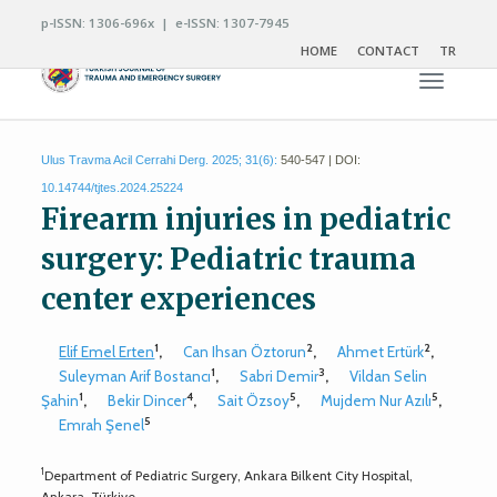
p-ISSN: 1306-696x | e-ISSN: 1307-7945
HOME
CONTACT
TR
Toggle n
Ulus Travma Acil Cerrahi Derg. 2025; 31(6):
540-547 | DOI:
10.14744/tjtes.2024.25224
Firearm injuries in pediatric
surgery: Pediatric trauma
center experiences
1
2
2
Elif Emel Erten
,
Can Ihsan Öztorun
,
Ahmet Ertürk
,
1
3
Suleyman Arif Bostancı
,
Sabri Demir
,
Vildan Selin
1
4
5
5
Şahin
,
Bekir Dincer
,
Sait Özsoy
,
Mujdem Nur Azılı
,
5
Emrah Şenel
1
Department of Pediatric Surgery, Ankara Bilkent City Hospital,
Ankara-Türkiye