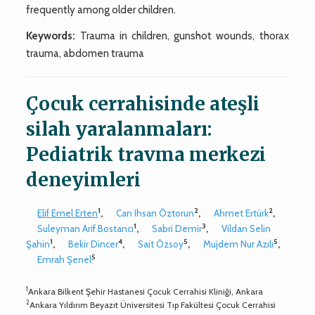
frequently among older children.
Keywords:
Trauma in children, gunshot wounds, thorax
trauma, abdomen trauma
Çocuk cerrahisinde ateşli
silah yaralanmaları:
Pediatrik travma merkezi
deneyimleri
1
2
2
Elif Emel Erten
,
Can Ihsan Öztorun
,
Ahmet Ertürk
,
1
3
Suleyman Arif Bostancı
,
Sabri Demir
,
Vildan Selin
1
4
5
5
Şahin
,
Bekir Dincer
,
Sait Özsoy
,
Mujdem Nur Azılı
,
5
Emrah Şenel
1
Ankara Bilkent Şehir Hastanesi Çocuk Cerrahisi Kliniği, Ankara
2
Ankara Yıldırım Beyazıt Üniversitesi Tıp Fakültesi Çocuk Cerrahisi