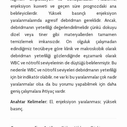
enjeksiyon kuvveti ve geçen süre prognozdaki ana
belirleyicilerdir. Yüksek basınçlı enjeksiyon
yaralanmalarında agresif debridman gereklidir. Ancak,
debridmanın yeterliliği değerlendirilmelidir çünkü dokuyu
dizel veya tiner gibi materyallerden tamamen
temizlemek imkansızdır. On olguluk çalışmadan
edindiğimiz tecrübeye göre klinik ve makroskobik olarak
debridman yeterliliği gözlendiğinde eşzamanlı olarak
WBC ve nötrofil seviyelerinin de düştüğü belirlenmiştir. Bu
nedenle WBC ve nötrofil seviyeleri debridmanın yeterliliği
için bir indikatör olabilir, ne var ki bu yaralanmalar çok nadir
yaralanmalar olsa da bu yorumu yapabilmek için daha
geniş çalışmalara ihtiyaç vardır.
Anahtar Kelimeler:
El, enjeksiyon yaralanması; yüksek
basınç.