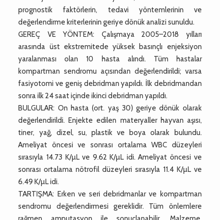
prognostik faktörlerin, tedavi yöntemlerinin ve
değerlendirme kriterlerinin geriye dönük analizi sunuldu.
GEREÇ VE YÖNTEM: Çalışmaya 2005–2018 yılları
arasında üst ekstremitede yüksek basınçlı enjeksiyon
yaralanması olan 10 hasta alındı. Tüm hastalar
kompartman sendromu açısından değerlendirildi; varsa
fasiyotomi ve geniş debridman yapıldı. İlk debridmandan
sonra ilk 24 saat içinde ikinci debridman yapıldı.
BULGULAR: On hasta (ort. yaş 30) geriye dönük olarak
değerlendirildi. Enjekte edilen materyaller hayvan aşısı,
tiner, yağ, dizel, su, plastik ve boya olarak bulundu.
Ameliyat öncesi ve sonrası ortalama WBC düzeyleri
sırasıyla 14.73 K/µL ve 9.62 K/µL idi. Ameliyat öncesi ve
sonrası ortalama nötrofil düzeyleri sırasıyla 11.4 K/µL ve
6.49 K/µL idi.
TARTIŞMA: Erken ve seri debridmanlar ve kompartman
sendromu değerlendirmesi gereklidir. Tüm önlemlere
rağmen amputasyon ile sonuçlanabilir. Malzeme,