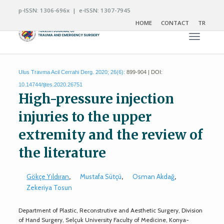
p-ISSN: 1306-696x | e-ISSN: 1307-7945
HOME
CONTACT
TR
Toggle n
Ulus Travma Acil Cerrahi Derg. 2020; 26(6):
899-904 | DOI:
10.14744/tjtes.2020.26751
High-pressure injection
injuries to the upper
extremity and the review of
the literature
Gökçe Yıldıran
,
Mustafa Sütçü
,
Osman Akdağ
,
Zekeriya Tosun
Department of Plastic, Reconstrutive and Aesthetic Surgery, Division
of Hand Surgery, Selçuk University Faculty of Medicine, Konya-