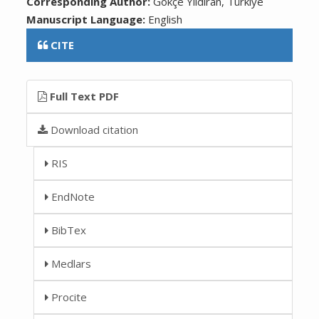
Corresponding Author:
Gökçe Yıldıran, Türkiye
Manuscript Language:
English
CITE
Full Text PDF
Download citation
RIS
EndNote
BibTex
Medlars
Procite