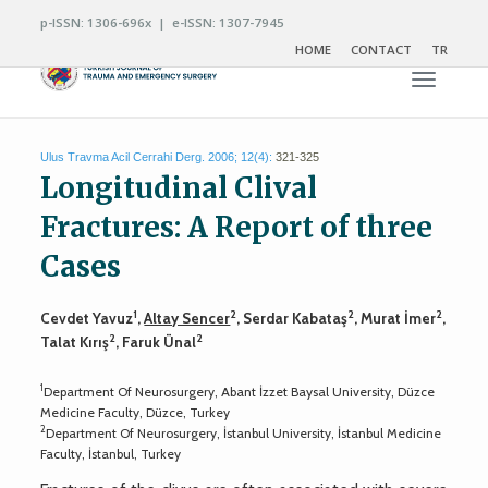
p-ISSN: 1306-696x | e-ISSN: 1307-7945
HOME
CONTACT
TR
Toggle n
Ulus Travma Acil Cerrahi Derg. 2006; 12(4):
321-325
Longitudinal Clival
Fractures: A Report of three
Cases
1
2
2
2
Cevdet Yavuz
,
Altay Sencer
, Serdar Kabataş
, Murat İmer
,
2
2
Talat Kırış
, Faruk Ünal
1
Department Of Neurosurgery, Abant İzzet Baysal University, Düzce
Medicine Faculty, Düzce, Turkey
2
Department Of Neurosurgery, İstanbul University, İstanbul Medicine
Faculty, İstanbul, Turkey