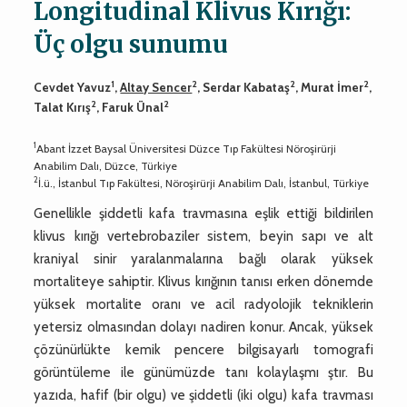
Longitudinal Klivus Kırığı:
Üç olgu sunumu
1
2
2
2
Cevdet Yavuz
,
Altay Sencer
, Serdar Kabataş
, Murat İmer
,
2
2
Talat Kırış
, Faruk Ünal
1
Abant İzzet Baysal Üniversitesi Düzce Tıp Fakültesi Nöroşirürji
Anabilim Dalı, Düzce, Türkiye
2
İ.ü., İstanbul Tıp Fakültesi, Nöroşirürji Anabilim Dalı, İstanbul, Türkiye
Genellikle şiddetli kafa travmasına eşlik ettiği bildirilen
klivus kırığı vertebrobaziler sistem, beyin sapı ve alt
kraniyal sinir yaralanmalarına bağlı olarak yüksek
mortaliteye sahiptir. Klivus kırığının tanısı erken dönemde
yüksek mortalite oranı ve acil radyolojik tekniklerin
yetersiz olmasından dolayı nadiren konur. Ancak, yüksek
çözünürlükte kemik pencere bilgisayarlı tomografi
görüntüleme ile günümüzde tanı kolaylaşmı ştır. Bu
yazıda, hafif (bir olgu) ve şiddetli (iki olgu) kafa travması