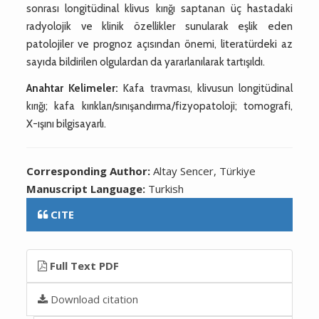
sonrası longitüdinal klivus kırığı saptanan üç hastadaki
radyolojik ve klinik özellikler sunularak eşlik eden
patolojiler ve prognoz açısından önemi, literatürdeki az
sayıda bildirilen olgulardan da yararlanılarak tartışıldı.
Anahtar Kelimeler:
Kafa travması, klivusun longitüdinal
kırığı; kafa kırıkları/sınışandırma/fizyopatoloji; tomografi,
X-ışını bilgisayarlı.
Corresponding Author:
Altay Sencer, Türkiye
Manuscript Language:
Turkish
CITE
Full Text PDF
Download citation