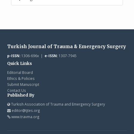
Turkish Journal of Trauma & Emergency Surgery
p-ISSN:
1306-696x |
e-ISSN:
1307-7945
Quick Links
Editorial Board
Ethics & Policies
Submit Manuscript
Contact Us
Published By
Turkish Association of Trauma and Emergency Surgery
editor@tjtes.org
www.travma.org