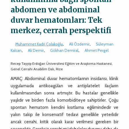
abdomen ve abdominal
duvar hematomları: Tek
merkez, cerrah perspektifi
Muhammet Kadri Çolakoğlu
,
Ali Özdemir
,
Süleyman
Kalcan
,
Ali Demir
,
Gökhan Demiral
,
Ahmet Pergel
Recep Tayyip Erdoğan Üniversitesi Eğitim ve Araştırma Hastanesi,
Genel Cerrahi Anabilim Dalı, Rize
AMAÇ: Abdominal duvar hematomlarının insidansı, klinik
uygulamada antikoagülan ve antiplatelet ilaçların
kullanılmasından sonra artmıştır. Bu hastalar genellikle
yaşlıdır ve birden fazla komorbiditeye sahiptirler. Çoğu
spontan hematom kendini kısıtlama eğilimindedir ve
yakın takip ile konservatif tedavi genellikle yeterlidir
ancak cerrahi, kritik olarak karar verilmesi gereken bir
seçenektir. Gereksiz cerrahi müdahaleler durumu daha da