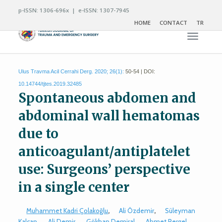
p-ISSN: 1306-696x | e-ISSN: 1307-7945
HOME
CONTACT
TR
Toggle n
Ulus Travma Acil Cerrahi Derg. 2020; 26(1):
50-54 | DOI:
10.14744/tjtes.2019.32485
Spontaneous abdomen and
abdominal wall hematomas
due to
anticoagulant/antiplatelet
use: Surgeons’ perspective
in a single center
Muhammet Kadri Çolakoğlu
,
Ali Özdemir
,
Süleyman
Kalcan
,
Ali Demir
,
Gökhan Demiral
,
Ahmet Pergel