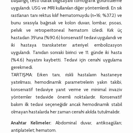
başlangıç testi olarak bilgisayarlı tomografik görüntüleme
uygulandı. USG ve MRI kullanılan diğer yöntemlerdi. En sık
rastlanan tanı rektus kılıf hematomuydu (n=16; %37.2) ve
bunu sırasıyla bağırsak ve kolon duvarı, lombar, psoas,
pelvik ve retroperitoneal hematom izledi. Kırk üç
hastadan 39’una (%90.6) konservatif tedavi uygulandı ve
iki hastaya transkateter arteriyel embolizasyon
uygulandı. Tanıdan sonraki birinci ve 11. günde iki hasta
(%4.6) hayatını kaybetti. Tedavi için cerrahi uygulama
gerekmedi.
TARTIŞMA: Erken tanı, riskli hastaların hastaneye
yatırılması, hemodinamik parametrelerin yakın takibi,
konservatif tedaviye yanıt verme ve minimal invaziv
yöntemler tedavide önemli noktalardır. Konservatif
bakım ilk tedavi seçeneğidir ancak hemodinamik stabil
olmayan hastalarda her zaman cerrahi akılda tutulmalıdır.
Anahtar Kelimeler:
Abdominal duvar, antikoagülan;
antiplatelet; hematom.