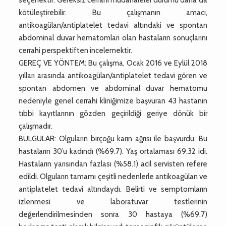
kötüleştirebilir. Bu çalışmanın amacı,
antikoagülan/antiplatelet tedavi altındaki ve spontan
abdominal duvar hematomları olan hastaların sonuçlarını
cerrahi perspektiften incelemektir.
GEREÇ VE YÖNTEM: Bu çalışma, Ocak 2016 ve Eylül 2018
yılları arasında antikoagülan/antiplatelet tedavi gören ve
spontan abdomen ve abdominal duvar hematomu
nedeniyle genel cerrahi kliniğimize başvuran 43 hastanın
tıbbi kayıtlarının gözden geçirildiği geriye dönük bir
çalışmadır.
BULGULAR: Olguların birçoğu karın ağrısı ile başvurdu. Bu
hastaların 30’u kadındı (%69.7). Yaş ortalaması 69.32 idi.
Hastaların yarısından fazlası (%58.1) acil servisten refere
edildi. Olguların tamamı çeşitli nedenlerle antikoagülan ve
antiplatelet tedavi altındaydı. Belirti ve semptomların
izlenmesi ve laboratuvar testlerinin
değerlendirilmesinden sonra 30 hastaya (%69.7)