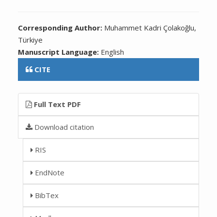
Corresponding Author:
Muhammet Kadri Çolakoğlu,
Türkiye
Manuscript Language:
English
CITE
Full Text PDF
Download citation
RIS
EndNote
BibTex