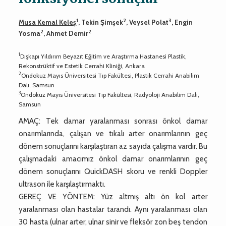
1
2
3
Musa Kemal Keleş
, Tekin Şimşek
, Veysel Polat
, Engin
2
2
Yosma
, Ahmet Demir
1
Dışkapı Yıldırım Beyazıt Eğitim ve Araştırma Hastanesi Plastik,
Rekonstrüktif ve Estetik Cerrahi Kliniği, Ankara
2
Ondokuz Mayıs Üniversitesi Tıp Fakültesi, Plastik Cerrahi Anabilim
Dalı, Samsun
3
Ondokuz Mayıs Üniversitesi Tıp Fakültesi, Radyoloji Anabilim Dalı,
Samsun
AMAÇ: Tek damar yaralanması sonrası önkol damar
onarımlarında, çalışan ve tıkalı arter onarımlarının geç
dönem sonuçlarını karşılaştıran az sayıda çalışma vardır. Bu
çalışmadaki amacımız önkol damar onarımlarının geç
dönem sonuçlarını QuickDASH skoru ve renkli Doppler
ultrason ile karşılaştırmaktı.
GEREÇ VE YÖNTEM: Yüz altmış altı ön kol arter
yaralanması olan hastalar tarandı. Aynı yaralanması olan
30 hasta (ulnar arter, ulnar sinir ve fleksör zon beş tendon