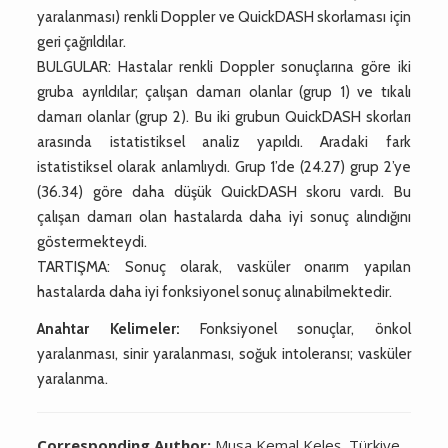
yaralanması) renkli Doppler ve QuickDASH skorlaması için
geri çağrıldılar.
BULGULAR: Hastalar renkli Doppler sonuçlarına göre iki
gruba ayrıldılar; çalışan damarı olanlar (grup 1) ve tıkalı
damarı olanlar (grup 2). Bu iki grubun QuickDASH skorları
arasında istatistiksel analiz yapıldı. Aradaki fark
istatistiksel olarak anlamlıydı. Grup 1’de (24.27) grup 2’ye
(36.34) göre daha düşük QuickDASH skoru vardı. Bu
çalışan damarı olan hastalarda daha iyi sonuç alındığını
göstermekteydi.
TARTIŞMA: Sonuç olarak, vasküler onarım yapılan
hastalarda daha iyi fonksiyonel sonuç alınabilmektedir.
Anahtar Kelimeler:
Fonksiyonel sonuçlar, önkol
yaralanması, sinir yaralanması, soğuk intoleransı; vasküler
yaralanma.
Corresponding Author:
Musa Kemal Keleş, Türkiye