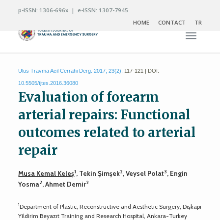
p-ISSN: 1306-696x | e-ISSN: 1307-7945
HOME
CONTACT
TR
Toggle n
Ulus Travma Acil Cerrahi Derg. 2017; 23(2):
117-121 | DOI:
10.5505/tjtes.2016.36080
Evaluation of forearm
arterial repairs: Functional
outcomes related to arterial
repair
1
2
3
Musa Kemal Keleş
, Tekin Şimşek
, Veysel Polat
, Engin
2
2
Yosma
, Ahmet Demir
1
Department of Plastic, Reconstructive and Aesthetic Surgery, Dışkapı
Yildirim Beyazıt Training and Research Hospital, Ankara-Turkey