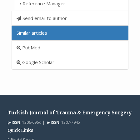
Reference Manager
Send email to author
Similar articles
PubMed
Google Scholar
Turkish Journal of Trauma & Emergency Surgery
p-ISSN:
1306-696x |
e-ISSN:
1307-7945
Quick Links
Editorial Board