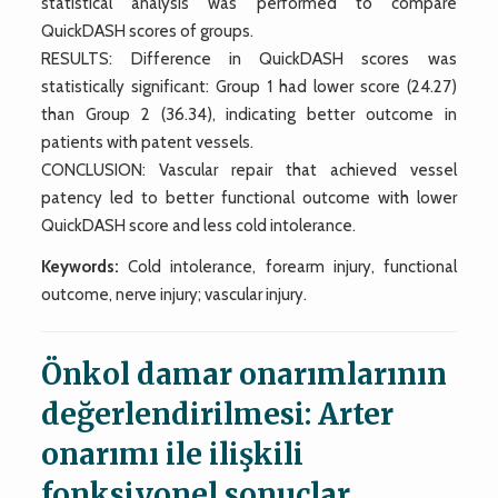
statistical analysis was performed to compare
QuickDASH scores of groups.
RESULTS: Difference in QuickDASH scores was
statistically significant: Group 1 had lower score (24.27)
than Group 2 (36.34), indicating better outcome in
patients with patent vessels.
CONCLUSION: Vascular repair that achieved vessel
patency led to better functional outcome with lower
QuickDASH score and less cold intolerance.
Keywords:
Cold intolerance, forearm injury, functional
outcome, nerve injury; vascular injury.
Önkol damar onarımlarının
değerlendirilmesi: Arter
onarımı ile ilişkili
fonksiyonel sonuçlar