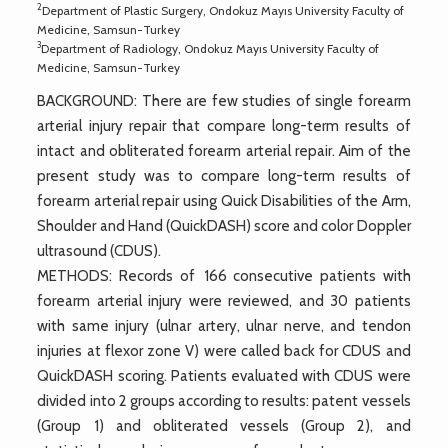
2
Department of Plastic Surgery, Ondokuz Mayıs University Faculty of
Medicine, Samsun-Turkey
3
Department of Radiology, Ondokuz Mayıs University Faculty of
Medicine, Samsun-Turkey
BACKGROUND: There are few studies of single forearm
arterial injury repair that compare long-term results of
intact and obliterated forearm arterial repair. Aim of the
present study was to compare long-term results of
forearm arterial repair using Quick Disabilities of the Arm,
Shoulder and Hand (QuickDASH) score and color Doppler
ultrasound (CDUS).
METHODS: Records of 166 consecutive patients with
forearm arterial injury were reviewed, and 30 patients
with same injury (ulnar artery, ulnar nerve, and tendon
injuries at flexor zone V) were called back for CDUS and
QuickDASH scoring. Patients evaluated with CDUS were
divided into 2 groups according to results: patent vessels
(Group 1) and obliterated vessels (Group 2), and