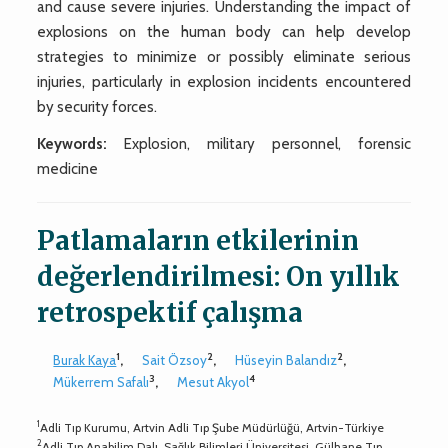
and cause severe injuries. Understanding the impact of
explosions on the human body can help develop
strategies to minimize or possibly eliminate serious
injuries, particularly in explosion incidents encountered
by security forces.
Keywords:
Explosion, military personnel, forensic
medicine
Patlamaların etkilerinin
değerlendirilmesi: On yıllık
retrospektif çalışma
1
2
2
Burak Kaya
,
Sait Özsoy
,
Hüseyin Balandız
,
3
4
Mükerrem Safalı
,
Mesut Akyol
1
Adli Tıp Kurumu, Artvin Adli Tıp Şube Müdürlüğü, Artvin-Türkiye
2
Adli Tıp Anabilim Dalı, Sağlık Bilimleri Üniversitesi, Gülhane Tıp