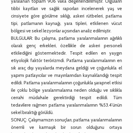
yaralanan toplam 906 vaka değerlendirilmiştir. Olguların
tıbbi kayıtları ve sağlık raporları incelenerek yaş ve
cinsiyete göre görülme sıklığı, askeri rütbeleri, patlama
tipi, patlamanın kaynağı, yara tipleri, etkilenen vücut
bölgesi ve sekel lezyonlar açısından analiz edilmiştir.
BULGULAR: Bu çalışma, patlama yaralanmalarının ağırlıklı
olarak genç erkekleri, özellikle de askeri personeli
etkilediğini göstermektedir. Tespit edilen en yaygın
etiyolojik faktör terörizmdi. Patlama yaralanmalarının en
sık araç dışı yayalarda meydana geldiği ve çoğunlukla el
yapımı patlayıcılar ve mayınlarından kaynaklandığı tespit
edildi. Patlama yaralanmalarının çoğunlukla şarapnel etkisi
ile çoklu bölge yaralanmalarına neden olduğu ve sıklıkla
cerrahi müdahale gerektirdiği tespit edildi. Tüm
tedavilere rağmen patlama yaralanmalarının %53.4'ünün
sekel bıraktığı görüldü.
SONUÇ: Çalışmamızın sonuçları, patlama yaralanmalarının
önemli ve karmaşık bir sorun olduğunu ortaya