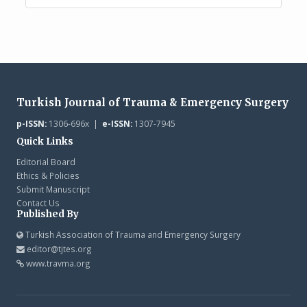
Turkish Journal of Trauma & Emergency Surgery
p-ISSN:
1306-696x |
e-ISSN:
1307-7945
Quick Links
Editorial Board
Ethics & Policies
Submit Manuscript
Contact Us
Published By
Turkish Association of Trauma and Emergency Surgery
editor@tjtes.org
www.travma.org