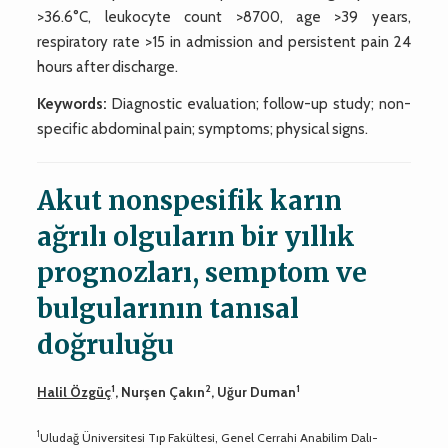
>36.6°C, leukocyte count >8700, age >39 years,
respiratory rate >15 in admission and persistent pain 24
hours after discharge.
Keywords:
Diagnostic evaluation; follow-up study; non-
specific abdominal pain; symptoms; physical signs.
Akut nonspesifik karın
ağrılı olguların bir yıllık
prognozları, semptom ve
bulgularının tanısal
doğruluğu
1
2
1
Halil Özgüç
, Nurşen Çakın
, Uğur Duman
1
Uludağ Üniversitesi Tıp Fakültesi, Genel Cerrahi Anabilim Dalı-