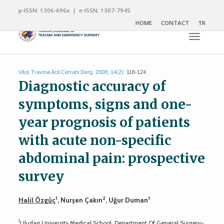
p-ISSN: 1306-696x | e-ISSN: 1307-7945
HOME
CONTACT
TR
Toggle n
Ulus Travma Acil Cerrahi Derg. 2008; 14(2):
118-124
Diagnostic accuracy of
symptoms, signs and one-
year prognosis of patients
with acute non-specific
abdominal pain: prospective
survey
1
2
1
Halil Özgüç
, Nurşen Çakın
, Uğur Duman
1
Uludag University Medical School, Department Of General Surgery-