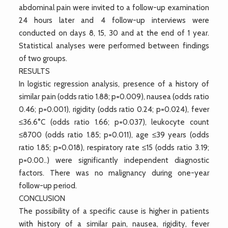
abdominal pain were invited to a follow-up examination
24 hours later and 4 follow-up interviews were
conducted on days 8, 15, 30 and at the end of 1 year.
Statistical analyses were performed between findings
of two groups.
RESULTS
In logistic regression analysis, presence of a history of
similar pain (odds ratio 1.88; p=0.009), nausea (odds ratio
0.46; p=0.001), rigidity (odds ratio 0.24; p=0.024), fever
≤36.6°C (odds ratio 1.66; p=0.037), leukocyte count
≤8700 (odds ratio 1.85; p=0.011), age ≤39 years (odds
ratio 1.85; p=0.018), respiratory rate ≤15 (odds ratio 3.19;
p=0.00..) were significantly independent diagnostic
factors. There was no malignancy during one-year
follow-up period.
CONCLUSION
The possibility of a specific cause is higher in patients
with history of a similar pain, nausea, rigidity, fever