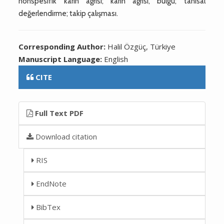
nonspesifik karın ağrısı; karın ağrısı, bulgu; tanısal
değerlendirme; takip çalışması.
Corresponding Author:
Halil Özgüç, Türkiye
Manuscript Language:
English
CITE
Full Text PDF
Download citation
RIS
EndNote
BibTex