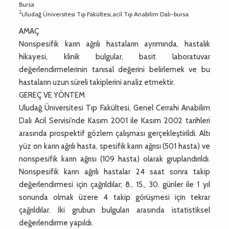
Bursa
2
Uludağ Üniversitesi Tıp Fakültesi,acil Tıp Anabilim Dalı-bursa
AMAÇ
Nonspesifik karın ağrılı hastaların ayrımında, hastalık
hikayesi, klinik bulgular, basit laboratuvar
değerlendirmelerinin tanısal değerini belirlemek ve bu
hastaların uzun süreli takiplerini analiz etmektir.
GEREÇ VE YÖNTEM
Uludağ Üniversitesi Tıp Fakültesi, Genel Cerrahi Anabilim
Dalı Acil Servisi’nde Kasım 2001 ile Kasım 2002 tarihleri
arasında prospektif gözlem çalışması gerçekleştirildi. Altı
yüz on karın ağrılı hasta, spesifik karın ağrısı (501 hasta) ve
nonspesifik karın ağrısı (109 hasta) olarak gruplandırıldı.
Nonspesifik karın ağrılı hastalar 24 saat sonra takip
değerlendirmesi için çağrıldılar; 8., 15., 30. günler ile 1 yıl
sonunda olmak üzere 4 takip görüşmesi için tekrar
çağrıldılar. İki grubun bulguları arasında istatistiksel
değerlendirme yapıldı.