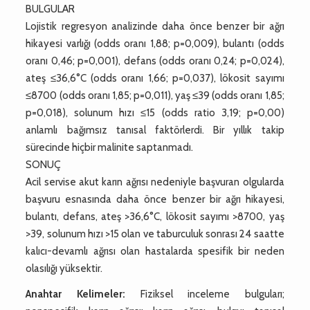
BULGULAR
Lojistik regresyon analizinde daha önce benzer bir ağrı
hikayesi varlığı (odds oranı 1,88; p=0,009), bulantı (odds
oranı 0,46; p=0,001), defans (odds oranı 0,24; p=0,024),
ateş ≤36,6°C (odds oranı 1,66; p=0,037), lökosit sayımı
≤8700 (odds oranı 1,85; p=0,011), yaş ≤39 (odds oranı 1,85;
p=0,018), solunum hızı ≤15 (odds ratio 3,19; p=0,00)
anlamlı bağımsız tanısal faktörlerdi. Bir yıllık takip
sürecinde hiçbir malinite saptanmadı.
SONUÇ
Acil servise akut karın ağrısı nedeniyle başvuran olgularda
başvuru esnasında daha önce benzer bir ağrı hikayesi,
bulantı, defans, ateş >36,6°C, lökosit sayımı >8700, yaş
>39, solunum hızı >15 olan ve taburculuk sonrası 24 saatte
kalıcı-devamlı ağrısı olan hastalarda spesifik bir neden
olasılığı yüksektir.
Anahtar Kelimeler:
Fiziksel inceleme bulguları;