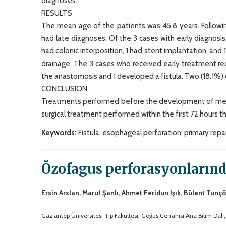
diagnoses.
RESULTS
The mean age of the patients was 45.8 years. Followin
had late diagnoses. Of the 3 cases with early diagnosis, 
had colonic interposition, 1 had stent implantation, and
drainage. The 3 cases who received early treatment re
the anastomosis and 1 developed a fistula. Two (18.1%) 
CONCLUSION
Treatments performed before the development of medias
surgical treatment performed within the first 72 hours th
Keywords:
Fistula, esophageal perforation; primary repai
Özofagus perforasyonlarında
Ersin Arslan,
Maruf Şanlı
, Ahmet Feridun Işık, Bülent Tunç
Gaziantep Üniversitesi Tıp Fakültesi, Göğüs Cerrahisi Ana Bilim Dalı