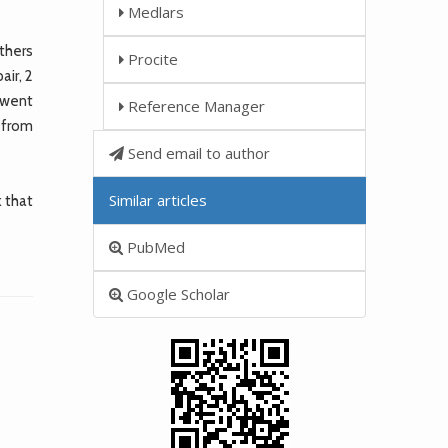
Medlars
thers
Procite
air, 2
erwent
Reference Manager
 from
Send email to author
Similar articles
 that
PubMed
Google Scholar