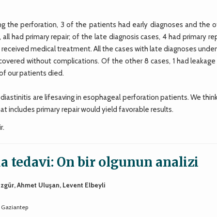
g the perforation, 3 of the patients had early diagnoses and the o
all had primary repair; of the late diagnosis cases, 4 had primary rep
 1 received medical treatment. All the cases with late diagnoses und
covered without complications. Of the other 8 cases, 1 had leakage
of our patients died.
tinitis are lifesaving in esophageal perforation patients. We think
at includes primary repair would yield favorable results.
r.
 tedavi: On bir olgunun analizi
özgür, Ahmet Uluşan, Levent Elbeyli
, Gaziantep