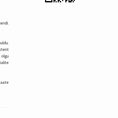
lendi.
nuldu.
 stent
3 olgu
talite
saate