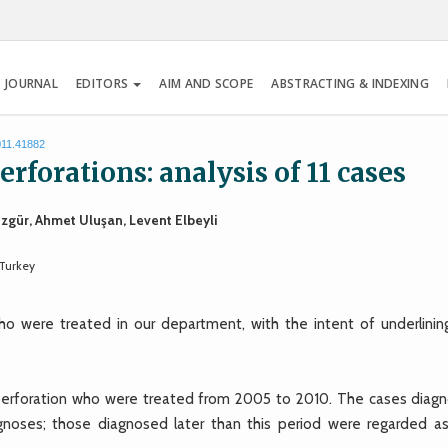
 JOURNAL
EDITORS
AIM AND SCOPE
ABSTRACTING & INDEXING
011.41882
rforations: analysis of 11 cases
özgür, Ahmet Uluşan, Levent Elbeyli
 Turkey
o were treated in our department, with the intent of underlinin
 perforation who were treated from 2005 to 2010. The cases diag
agnoses; those diagnosed later than this period were regarded as