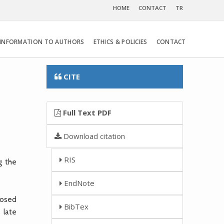
HOME
CONTACT
TR
INFORMATION TO AUTHORS
ETHICS & POLICIES
CONTACT
CITE
Full Text PDF
Download citation
RIS
g the
EndNote
nosed
BibTex
 late