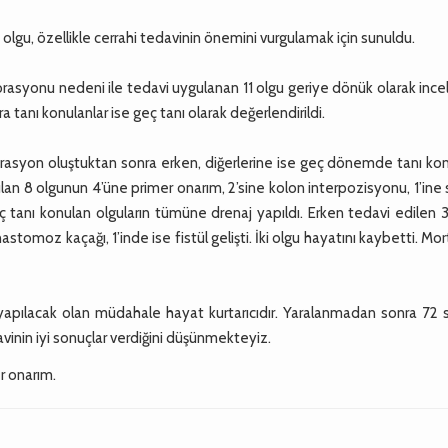
lgu, özellikle cerrahi tedavinin önemini vurgulamak için sunuldu.
rasyonu nedeni ile tedavi uygulanan 11 olgu geriye dönük olarak ince
a tanı konulanlar ise geç tanı olarak değerlendirildi.
forasyon oluştuktan sonra erken, diğerlerine ise geç dönemde tanı ko
lan 8 olgunun 4’üne primer onarım, 2’sine kolon interpozisyonu, 1’ine
 tanı konulan olguların tümüne drenaj yapıldı. Erken tedavi edilen 
stomoz kaçağı, 1’inde ise fistül gelişti. İki olgu hayatını kaybetti. Mor
apılacak olan müdahale hayat kurtarıcıdır. Yaralanmadan sonra 72 
avinin iyi sonuçlar verdiğini düşünmekteyiz.
r onarım.