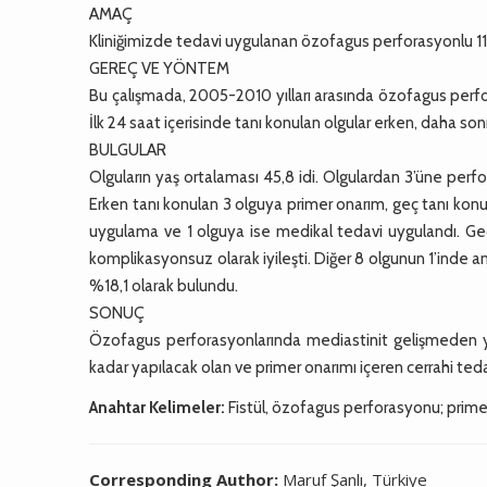
AMAÇ
Kliniğimizde tedavi uygulanan özofagus perforasyonlu 11 o
GEREÇ VE YÖNTEM
Bu çalışmada, 2005-2010 yılları arasında özofagus perfo
İlk 24 saat içerisinde tanı konulan olgular erken, daha sonr
BULGULAR
Olguların yaş ortalaması 45,8 idi. Olgulardan 3’üne per
Erken tanı konulan 3 olguya primer onarım, geç tanı konu
uygulama ve 1 olguya ise medikal tedavi uygulandı. Geç
komplikasyonsuz olarak iyileşti. Diğer 8 olgunun 1’inde ana
%18,1 olarak bulundu.
SONUÇ
Özofagus perforasyonlarında mediastinit gelişmeden y
kadar yapılacak olan ve primer onarımı içeren cerrahi ted
Anahtar Kelimeler:
Fistül, özofagus perforasyonu; prime
Corresponding Author:
Maruf Şanlı, Türkiye