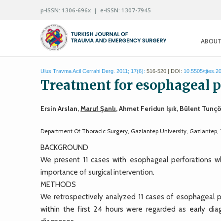
p-ISSN: 1306-696x | e-ISSN: 1307-7945
ABOUT
Ulus Travma Acil Cerrahi Derg. 2011; 17(6):
516-520 | DOI:
10.5505/tjtes.2
Treatment for esophageal pe
Ersin Arslan,
Maruf Şanlı
, Ahmet Feridun Işık, Bülent Tunç
Department Of Thoracic Surgery, Gaziantep University, Gaziantep,
BACKGROUND
We present 11 cases with esophageal perforations wh
importance of surgical intervention.
METHODS
We retrospectively analyzed 11 cases of esophageal
within the first 24 hours were regarded as early di