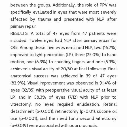
between the groups. Additionally, the role of PPV was
specifically evaluated in eyes that were most severely
affected by trauma and presented with NLP after
primary repair.
RESULTS: A total of 47 eyes from 47 patients were
included. Twelve eyes had NLP after primary repair for
OGI. Among these, five eyes remained NLP, two (16.7%)
improved to light perception (LP), three (25.0%) to hand
motion, one (8.3%) to counting fingers, and one (8.3%)
achieved a visual acuity of 20/60 at final follow-up. Final
anatomical success was achieved in 39 of 47 eyes
(82.9%). Visual improvement was observed in 91.4% of
eyes (32/35) with preoperative visual acuity of at least
LP, and in 58.3% of eyes (7/12) with NLP prior to
vitrectomy. No eyes required enucleation. Retinal
detachment (p<0.001), retinectomy (p=0.01), silicone oil
use (p=0.001), and the need for a second vitrectomy
(p=0.019) were associated with poor prognosis.