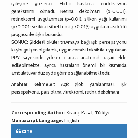
iyileşme gözlendi. Hiçbir hastada enükleasyon
gereksinimi olmadı. Retina dekolmanı (p<0.001),
retinektomi uygulanması (p=0.01), silikon yağı kullanımı
(p=0.001) ve ikinci vitrektomi (p=0.019) uygulanması kötü
prognoz ile ilişkili bulundu.
SONUÇ: Şiddetli oküler travmaya bağlı ışık persepsiyonu
kaybı gelişen olgularda, uygun cerrahi teknik ile uygulanan
PPV sayesinde yüksek oranda anatomik başarı elde
edilebilmekte, ayrıca hastaların önemli bir kısmında
ambulatuvar düzeyde görme sağlanabilmektedir.
Anahtar Kelimeler:
Açık glob yaralanması, ışık
persepsiyonu, pars plana vitrektomi, retina dekolmanı
Corresponding Author:
Kıvanç Kasal, Türkiye
Manuscript Language:
English
CITE