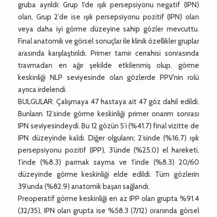
gruba ayrıldı: Grup 1’de ışık persepsiyonu negatif (IPN)
olan, Grup 2’de ise ışık persepsiyonu pozitif (IPN) olan
veya daha iyi görme düzeyine sahip gözler mevcuttu.
Final anatomik ve görsel sonuçlar ile klinik özellikler gruplar
arasında karşılaştırıldı. Primer tamir cerrahisi sonrasında
travmadan en ağır şekilde etkilenmiş olup, görme
keskinliği NLP seviyesinde olan gözlerde PPV’nin rolü
ayrıca irdelendi.
BULGULAR: Çalışmaya 47 hastaya ait 47 göz dahil edildi.
Bunların 12’sinde görme keskinliği primer onarım sonrası
IPN seviyesindeydi. Bu 12 gözün 5’i (%41.7) final vizitte de
IPN düzeyinde kaldı. Diğer olguların; 2’sinde (%16.7) ışık
persepsiyonu pozitif (IPP), 3’ünde (%25.0) el hareketi,
1’inde (%8.3) parmak sayma ve 1’inde (%8.3) 20/60
düzeyinde görme keskinliği elde edildi. Tüm gözlerin
39’unda (%82.9) anatomik başarı sağlandı.
Preoperatif görme keskinliği en az IPP olan grupta %91.4
(32/35), IPN olan grupta ise %58.3 (7/12) oranında görsel