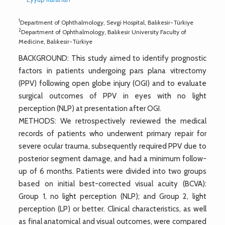
1
Department of Ophthalmology, Sevgi Hospital, Balıkesir-Türkiye
2
Department of Ophthalmology, Balıkesir University Faculty of
Medicine, Balıkesir-Türkiye
BACKGROUND: This study aimed to identify prognostic
factors in patients undergoing pars plana vitrectomy
(PPV) following open globe injury (OGI) and to evaluate
surgical outcomes of PPV in eyes with no light
perception (NLP) at presentation after OGI.
METHODS: We retrospectively reviewed the medical
records of patients who underwent primary repair for
severe ocular trauma, subsequently required PPV due to
posterior segment damage, and had a minimum follow-
up of 6 months. Patients were divided into two groups
based on initial best-corrected visual acuity (BCVA):
Group 1, no light perception (NLP); and Group 2, light
perception (LP) or better. Clinical characteristics, as well
as final anatomical and visual outcomes, were compared