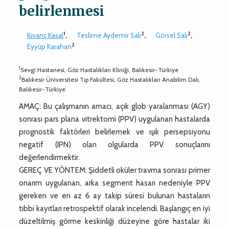
belirlenmesi
1
2
2
Kıvanç Kasal
,
Teslime Aydemir Salı
,
Görsel Salı
,
2
Eyyüp Karahan
1
Sevgi Hastanesi, Göz Hastalıkları Kliniği, Balıkesir-Türkiye
2
Balıkesir Üniversitesi Tıp Fakültesi, Göz Hastalıkları Anabilim Dalı,
Balıkesir-Türkiye
AMAÇ: Bu çalışmanın amacı, açık glob yaralanması (AGY)
sonrası pars plana vitrektomi (PPV) uygulanan hastalarda
prognostik faktörleri belirlemek ve ışık persepsiyonu
negatif (IPN) olan olgularda PPV sonuçlarını
değerlendirmektir.
GEREÇ VE YÖNTEM: Şiddetli oküler travma sonrası primer
onarım uygulanan, arka segment hasarı nedeniyle PPV
gereken ve en az 6 ay takip süresi bulunan hastaların
tıbbi kayıtları retrospektif olarak incelendi. Başlangıç en iyi
düzeltilmiş görme keskinliği düzeyine göre hastalar iki