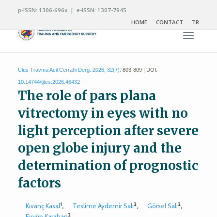
p-ISSN: 1306-696x | e-ISSN: 1307-7945
HOME
CONTACT
TR
Toggle n
Ulus Travma Acil Cerrahi Derg. 2026; 32(7):
803-809 | DOI:
10.14744/tjtes.2026.46432
The role of pars plana
vitrectomy in eyes with no
light perception after severe
open globe injury and the
determination of prognostic
factors
1
2
2
Kıvanç Kasal
,
Teslime Aydemir Salı
,
Görsel Salı
,
2
Eyyüp Karahan