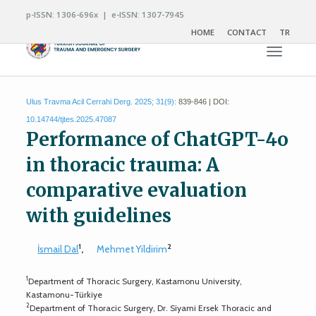
p-ISSN: 1306-696x | e-ISSN: 1307-7945
HOME
CONTACT
TR
Toggle n
Ulus Travma Acil Cerrahi Derg. 2025; 31(9):
839-846 | DOI:
10.14744/tjtes.2025.47087
Performance of ChatGPT-4o
in thoracic trauma: A
comparative evaluation
with guidelines
1
2
İsmail Dal
,
Mehmet Yildirim
1
Department of Thoracic Surgery, Kastamonu University,
Kastamonu-Türkiye
2
Department of Thoracic Surgery, Dr. Siyami Ersek Thoracic and