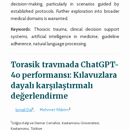
decision-making, particularly in scenarios guided by
established protocols. Further exploration into broader
medical domains is warranted.
Keywords:
Thoracic trauma, clinical decision support
systems, artificial intelligence in medicine, guideline
adherence, natural language processing.
Torasik travmada ChatGPT-
4o performansı: Kılavuzlara
dayalı karşılaştırmalı
değerlendirme
1
2
İsmail Dal
,
Mehmet Yildirim
1
Göğüs Kalp ve Damar Cerrahisi, Kastamonu Üniversitesi,
Kastamonu, Türkiye