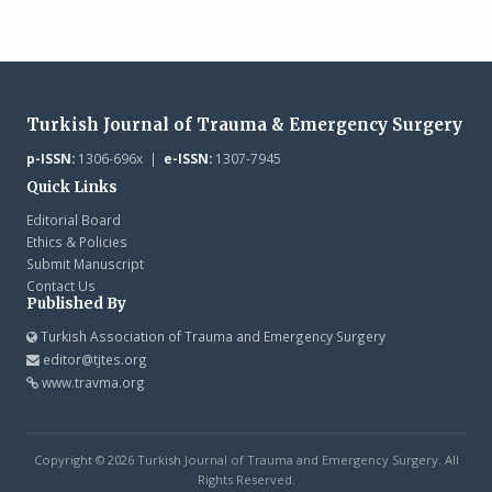
Turkish Journal of Trauma & Emergency Surgery
p-ISSN:
1306-696x |
e-ISSN:
1307-7945
Quick Links
Editorial Board
Ethics & Policies
Submit Manuscript
Contact Us
Published By
Turkish Association of Trauma and Emergency Surgery
editor@tjtes.org
www.travma.org
Copyright © 2026 Turkish Journal of Trauma and Emergency Surgery. All
Rights Reserved.