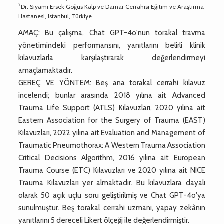
2
Dr. Siyami Ersek Göğüs Kalp ve Damar Cerrahisi Eğitim ve Araştırma
Hastanesi, Istanbul, Türkiye
AMAÇ: Bu çalışma, Chat GPT-4o'nun torakal travma
yönetimindeki performansını, yanıtlarını belirli klinik
kılavuzlarla karşılaştırarak değerlendirmeyi
amaçlamaktadır.
GEREÇ VE YÖNTEM: Beş ana torakal cerrahi kılavuz
incelendi; bunlar arasında 2018 yılına ait Advanced
Trauma Life Support (ATLS) Kılavuzları, 2020 yılına ait
Eastern Association for the Surgery of Trauma (EAST)
Kılavuzları, 2022 yılına ait Evaluation and Management of
Traumatic Pneumothorax: A Western Trauma Association
Critical Decisions Algorithm, 2016 yılına ait European
Trauma Course (ETC) Kılavuzları ve 2020 yılına ait NICE
Trauma Kılavuzları yer almaktadır. Bu kılavuzlara dayalı
olarak 50 açık uçlu soru geliştirilmiş ve Chat GPT-4o'ya
sunulmuştur. Beş torakal cerrahi uzmanı, yapay zekânın
yanıtlarını 5 dereceli Likert ölçeği ile değerlendirmiştir.