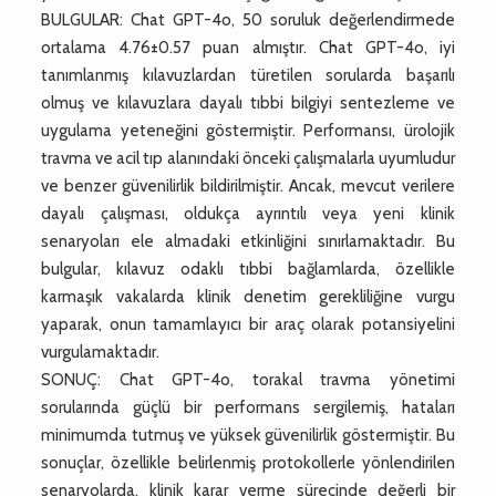
BULGULAR: Chat GPT-4o, 50 soruluk değerlendirmede
ortalama 4.76±0.57 puan almıştır. Chat GPT-4o, iyi
tanımlanmış kılavuzlardan türetilen sorularda başarılı
olmuş ve kılavuzlara dayalı tıbbi bilgiyi sentezleme ve
uygulama yeteneğini göstermiştir. Performansı, ürolojik
travma ve acil tıp alanındaki önceki çalışmalarla uyumludur
ve benzer güvenilirlik bildirilmiştir. Ancak, mevcut verilere
dayalı çalışması, oldukça ayrıntılı veya yeni klinik
senaryoları ele almadaki etkinliğini sınırlamaktadır. Bu
bulgular, kılavuz odaklı tıbbi bağlamlarda, özellikle
karmaşık vakalarda klinik denetim gerekliliğine vurgu
yaparak, onun tamamlayıcı bir araç olarak potansiyelini
vurgulamaktadır.
SONUÇ: Chat GPT-4o, torakal travma yönetimi
sorularında güçlü bir performans sergilemiş, hataları
minimumda tutmuş ve yüksek güvenilirlik göstermiştir. Bu
sonuçlar, özellikle belirlenmiş protokollerle yönlendirilen
senaryolarda, klinik karar verme sürecinde değerli bir