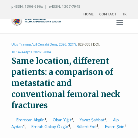
p-ISSN: 1306-696x | e-ISSN: 1307-7945
HOME
CONTACT
TR
Toggle n
Ulus Travma Acil Cerrahi Derg. 2026; 32(7):
827-835 | DOI:
10.14744/tjtes.2026.57004
Same location, different
patients: a comparison of
metastatic and
conventional femoral neck
fractures
1
2
3
Emrecan Akgün
,
Okan Yiğit
,
Yavuz Şahbat
,
Alp
4
4
5
4
Aydan
,
Emrah Gökay Özgür
,
Bülent Erol
,
Evrim Şirin