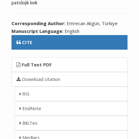
patolojik kırık
Corresponding Author:
Emrecan Akgün, Türkiye
Manuscript Language:
English
CITE
Full Text PDF
Download citation
RIS
EndNote
BibTex
Medlars