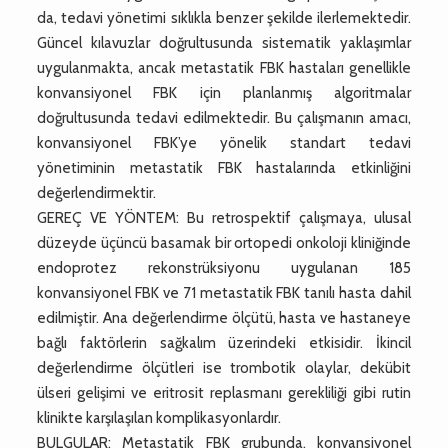
da, tedavi yönetimi sıklıkla benzer şekilde ilerlemektedir.
Güncel kılavuzlar doğrultusunda sistematik yaklaşımlar
uygulanmakta, ancak metastatik FBK hastaları genellikle
konvansiyonel FBK için planlanmış algoritmalar
doğrultusunda tedavi edilmektedir. Bu çalışmanın amacı,
konvansiyonel FBK’ye yönelik standart tedavi
yönetiminin metastatik FBK hastalarında etkinliğini
değerlendirmektir.
GEREÇ VE YÖNTEM: Bu retrospektif çalışmaya, ulusal
düzeyde üçüncü basamak bir ortopedi onkoloji kliniğinde
endoprotez rekonstrüksiyonu uygulanan 185
konvansiyonel FBK ve 71 metastatik FBK tanılı hasta dahil
edilmiştir. Ana değerlendirme ölçütü, hasta ve hastaneye
bağlı faktörlerin sağkalım üzerindeki etkisidir. İkincil
değerlendirme ölçütleri ise trombotik olaylar, dekübit
ülseri gelişimi ve eritrosit replasmanı gerekliliği gibi rutin
klinikte karşılaşılan komplikasyonlardır.
BULGULAR: Metastatik FBK grubunda, konvansiyonel