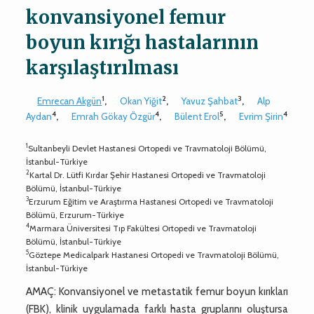
konvansiyonel femur
boyun kırığı hastalarının
karşılaştırılması
1
2
3
Emrecan Akgün
,
Okan Yiğit
,
Yavuz Şahbat
,
Alp
4
4
5
4
Aydan
,
Emrah Gökay Özgür
,
Bülent Erol
,
Evrim Şirin
1
Sultanbeyli Devlet Hastanesi Ortopedi ve Travmatoloji Bölümü,
İstanbul-Türkiye
2
Kartal Dr. Lütfi Kırdar Şehir Hastanesi Ortopedi ve Travmatoloji
Bölümü, İstanbul-Türkiye
3
Erzurum Eğitim ve Araştırma Hastanesi Ortopedi ve Travmatoloji
Bölümü, Erzurum-Türkiye
4
Marmara Üniversitesi Tıp Fakültesi Ortopedi ve Travmatoloji
Bölümü, İstanbul-Türkiye
5
Göztepe Medicalpark Hastanesi Ortopedi ve Travmatoloji Bölümü,
İstanbul-Türkiye
AMAÇ: Konvansiyonel ve metastatik femur boyun kırıkları
(FBK), klinik uygulamada farklı hasta gruplarını oluştursa