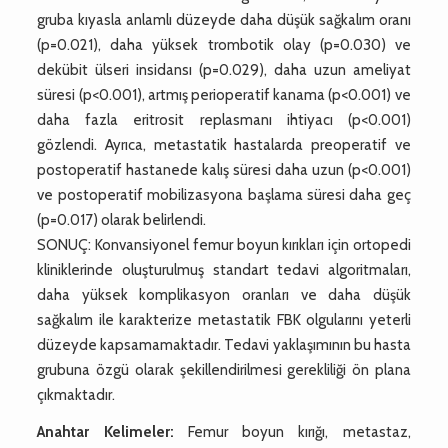
gruba kıyasla anlamlı düzeyde daha düşük sağkalım oranı
(p=0.021), daha yüksek trombotik olay (p=0.030) ve
dekübit ülseri insidansı (p=0.029), daha uzun ameliyat
süresi (p<0.001), artmış perioperatif kanama (p<0.001) ve
daha fazla eritrosit replasmanı ihtiyacı (p<0.001)
gözlendi. Ayrıca, metastatik hastalarda preoperatif ve
postoperatif hastanede kalış süresi daha uzun (p<0.001)
ve postoperatif mobilizasyona başlama süresi daha geç
(p=0.017) olarak belirlendi.
SONUÇ: Konvansiyonel femur boyun kırıkları için ortopedi
kliniklerinde oluşturulmuş standart tedavi algoritmaları,
daha yüksek komplikasyon oranları ve daha düşük
sağkalım ile karakterize metastatik FBK olgularını yeterli
düzeyde kapsamamaktadır. Tedavi yaklaşımının bu hasta
grubuna özgü olarak şekillendirilmesi gerekliliği ön plana
çıkmaktadır.
Anahtar Kelimeler:
Femur boyun kırığı, metastaz,