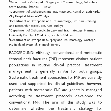
1
Department of Orthopedic Surgery and Traumatology, Sultanbeyli
State hospital, İstanbul-Türkiye
2
Department of Orthopedic and Traumatology, Kartal Dr. Lutfi Kirdar
City Hospital, İstanbul-Türkiye
3
Department of Orthopedic and Traumatology, Erzurum Training
and Research Hospital, Erzurum-Türkiye
4
Department of Orthopedic Surgery and Traumatology, Marmara
University Faculty of Medicine, İstanbul-Türkiye
5
Department of Orthopedic Surgery and Traumatology, Göztepe
Medicalpark Hospital, İstanbul-Türkiye
BACKGROUND: Although conventional and metastatic
femoral neck fractures (FNF) represent distinct patient
populations in routine clinical practice, treatment
management is generally similar for both groups.
Systematic treatment approaches for FNF are currently
used and supported by clinical guidelines; however,
patients with metastatic FNF are generally managed
according to treatment protocols developed for
conventional FNF. The aim of this study was to
determine whether the treatment strategy for