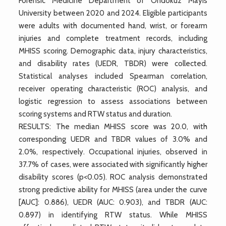
Forensic Medicine Department of Ondokuz Mayıs
University between 2020 and 2024. Eligible participants
were adults with documented hand, wrist, or forearm
injuries and complete treatment records, including
MHISS scoring. Demographic data, injury characteristics,
and disability rates (UEDR, TBDR) were collected.
Statistical analyses included Spearman correlation,
receiver operating characteristic (ROC) analysis, and
logistic regression to assess associations between
scoring systems and RTW status and duration.
RESULTS: The median MHISS score was 20.0, with
corresponding UEDR and TBDR values of 3.0% and
2.0%, respectively. Occupational injuries, observed in
37.7% of cases, were associated with significantly higher
disability scores (p<0.05). ROC analysis demonstrated
strong predictive ability for MHISS (area under the curve
[AUC]: 0.886), UEDR (AUC: 0.903), and TBDR (AUC:
0.897) in identifying RTW status. While MHISS