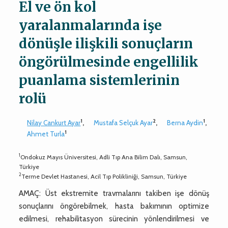
El ve ön kol
yaralanmalarında işe
dönüşle ilişkili sonuçların
öngörülmesinde engellilik
puanlama sistemlerinin
rolü
1
2
1
Nilay Cankurt Ayar
,
Mustafa Selçuk Ayar
,
Berna Aydin
,
1
Ahmet Turla
1
Ondokuz Mayıs Üniversitesi, Adli Tıp Ana Bilim Dalı, Samsun,
Türkiye
2
Terme Devlet Hastanesi, Acil Tıp Polikliniği, Samsun, Türkiye
AMAÇ: Üst ekstremite travmalarını takiben işe dönüş
sonuçlarını öngörebilmek, hasta bakımının optimize
edilmesi, rehabilitasyon sürecinin yönlendirilmesi ve