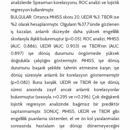
analizlerde Spearman korelasyonu, ROC analizi ve lojistik
regresyon kullanılmıştır.
BULGULAR: Ortanca MHISS skoru 20, UEDR %3, TBDR ise
%2 olarak hesaplanmıştır. Olguların %37.7’sinde gözlenen
iş kazaları, anlamlı düzeyde daha yüksek engellilik
skorlarıyla ilişkili bulunmuştur (p<0.05). ROC analizi, MHISS
(AUC: 0.886), UEDR (AUC: 0.903) ve TBDR’nin (AUC:
0.897) işe dönüş durumunu öngörmede yüksek
doğrulukla çalıştığını göstermiştir. MHISS, işe dönüş
durumunu başarılı şekilde tahmin etmesine karşın, işe
dönüş süresiyle anlamlı bir korelasyon göstermemiştir
(p=0.082). Buna karşılık, UEDR ve TBDR ile işe dönüş
süresi arasında zayıf ancak anlamlı korelasyonlar
bulunmuştur (sırasıyla, r=0.295 ve r=0.296). Çok değişkenli
lojistik regresyon analizinde bağımsız bir prediktör
saptanmamıştır. SONUÇ: MHISS, UEDR ve TBDR gibi
engellilik puanlama sistemleri, el ve ön kol yaralanmaları
sonrasında hastaların işe dönüp dönemeyeceğini