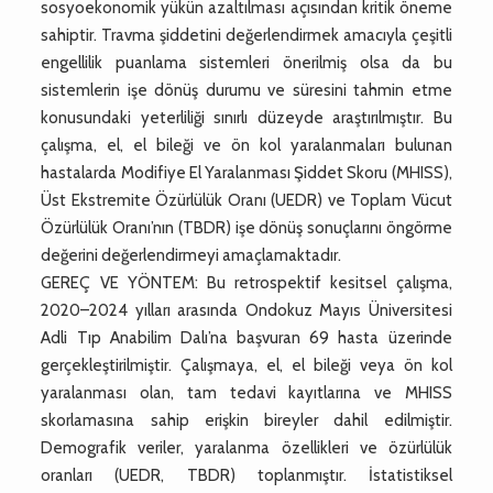
sosyoekonomik yükün azaltılması açısından kritik öneme
sahiptir. Travma şiddetini değerlendirmek amacıyla çeşitli
engellilik puanlama sistemleri önerilmiş olsa da bu
sistemlerin işe dönüş durumu ve süresini tahmin etme
konusundaki yeterliliği sınırlı düzeyde araştırılmıştır. Bu
çalışma, el, el bileği ve ön kol yaralanmaları bulunan
hastalarda Modifiye El Yaralanması Şiddet Skoru (MHISS),
Üst Ekstremite Özürlülük Oranı (UEDR) ve Toplam Vücut
Özürlülük Oranı’nın (TBDR) işe dönüş sonuçlarını öngörme
değerini değerlendirmeyi amaçlamaktadır.
GEREÇ VE YÖNTEM: Bu retrospektif kesitsel çalışma,
2020–2024 yılları arasında Ondokuz Mayıs Üniversitesi
Adli Tıp Anabilim Dalı’na başvuran 69 hasta üzerinde
gerçekleştirilmiştir. Çalışmaya, el, el bileği veya ön kol
yaralanması olan, tam tedavi kayıtlarına ve MHISS
skorlamasına sahip erişkin bireyler dahil edilmiştir.
Demografik veriler, yaralanma özellikleri ve özürlülük
oranları (UEDR, TBDR) toplanmıştır. İstatistiksel