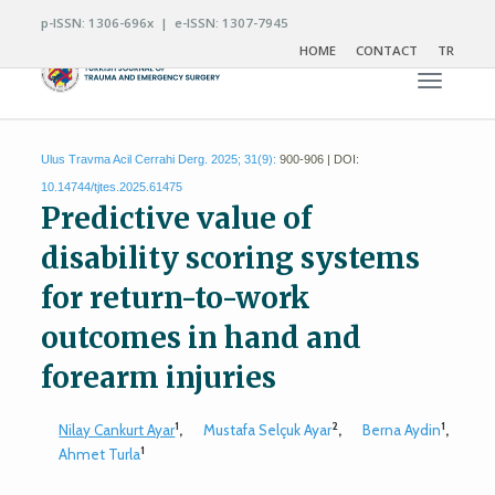
p-ISSN: 1306-696x | e-ISSN: 1307-7945
HOME
CONTACT
TR
Toggle n
Ulus Travma Acil Cerrahi Derg. 2025; 31(9):
900-906 | DOI:
10.14744/tjtes.2025.61475
Predictive value of
disability scoring systems
for return-to-work
outcomes in hand and
forearm injuries
1
2
1
Nilay Cankurt Ayar
,
Mustafa Selçuk Ayar
,
Berna Aydin
,
1
Ahmet Turla