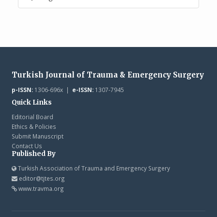
Turkish Journal of Trauma & Emergency Surgery
p-ISSN:
1306-696x |
e-ISSN:
1307-7945
Quick Links
Editorial Board
Ethics & Policies
Submit Manuscript
Contact Us
Published By
Turkish Association of Trauma and Emergency Surgery
editor@tjtes.org
www.travma.org