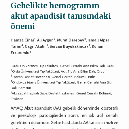
Gebelikte hemogramın
akut apandisit tanısındaki
önemi
1
2
3
Hamza Cinar
, Ali Aygun
, Murat Derebey
, Ismail Alper
4
1
5
Tarim
, Cagri Akalin
, Sercan Buyukakincak
, Kenan
4
Erzurumlu
1
Ordu Üniversitesi Tıp Fakültesi, Genel Cerrahi Ana Bilim Dalı, Ordu
2
Ordu Üniversitesi Tıp Fakültesi, Acil Tıp Ana Bilim Dalı, Ordu
3
Tatvan Devlet Hastanesi, Genel Cerrahi Bölümü, Bitlis
4
Ondokuz Mayıs Üniversitesi Tıp Fakültesi, Genel Cerrahi Ana Bilim
Dalı, Samsun
5
Akçaabat Haçkalı Baba Devlet Hastanesi, Genel Cerrahi Bölümü,
Trabzon
AMAÇ: Akut apandisit (AA) gebelik döneminde obstetrik
ve jinekolojik patolojilerden sonra en sık acil cerrahi
gerektiren durumdur. Gebe hastalarda AA tanısının hızlı ve