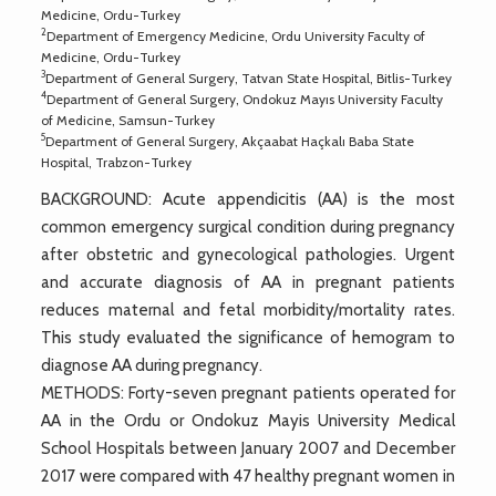
Medicine, Ordu-Turkey
2
Department of Emergency Medicine, Ordu University Faculty of
Medicine, Ordu-Turkey
3
Department of General Surgery, Tatvan State Hospital, Bitlis-Turkey
4
Department of General Surgery, Ondokuz Mayıs University Faculty
of Medicine, Samsun-Turkey
5
Department of General Surgery, Akçaabat Haçkalı Baba State
Hospital, Trabzon-Turkey
BACKGROUND: Acute appendicitis (AA) is the most
common emergency surgical condition during pregnancy
after obstetric and gynecological pathologies. Urgent
and accurate diagnosis of AA in pregnant patients
reduces maternal and fetal morbidity/mortality rates.
This study evaluated the significance of hemogram to
diagnose AA during pregnancy.
METHODS: Forty-seven pregnant patients operated for
AA in the Ordu or Ondokuz Mayis University Medical
School Hospitals between January 2007 and December
2017 were compared with 47 healthy pregnant women in