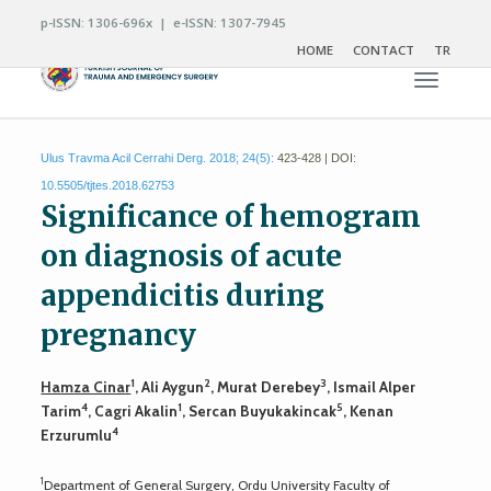
p-ISSN: 1306-696x | e-ISSN: 1307-7945
HOME
CONTACT
TR
Toggle n
Ulus Travma Acil Cerrahi Derg. 2018; 24(5):
423-428 | DOI:
10.5505/tjtes.2018.62753
Significance of hemogram
on diagnosis of acute
appendicitis during
pregnancy
1
2
3
Hamza Cinar
, Ali Aygun
, Murat Derebey
, Ismail Alper
4
1
5
Tarim
, Cagri Akalin
, Sercan Buyukakincak
, Kenan
4
Erzurumlu
1
Department of General Surgery, Ordu University Faculty of