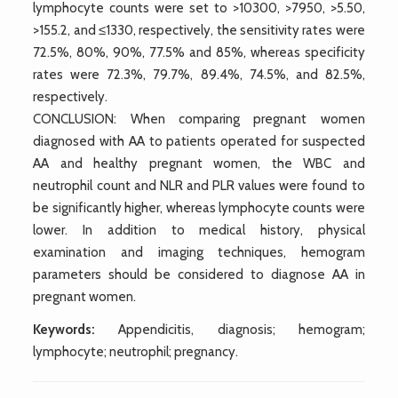
lymphocyte counts were set to >10300, >7950, >5.50,
>155.2, and ≤1330, respectively, the sensitivity rates were
72.5%, 80%, 90%, 77.5% and 85%, whereas specificity
rates were 72.3%, 79.7%, 89.4%, 74.5%, and 82.5%,
respectively.
CONCLUSION: When comparing pregnant women
diagnosed with AA to patients operated for suspected
AA and healthy pregnant women, the WBC and
neutrophil count and NLR and PLR values were found to
be significantly higher, whereas lymphocyte counts were
lower. In addition to medical history, physical
examination and imaging techniques, hemogram
parameters should be considered to diagnose AA in
pregnant women.
Keywords:
Appendicitis, diagnosis; hemogram;
lymphocyte; neutrophil; pregnancy.