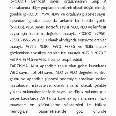
(p<0.001). Lenfosit sayısı ortalamasının Grup A
hastalarında diğer gruplardan anlamlı olarak düşük olduğu
görüldü (p<0.001). MPV, RDW ve ortalama platelet sayısı
açısından gruplar arasında anlamlı bir farklılık yoktu
(p>0.05). WBC sayısı, nötrofil sayısı, NLO, PLO ve lenfosit
sayısı için kestirim değerleri sırasıyla >10300, >7950,
>5.50, >155.2 ve ≤1330 olarak alındığında sensivite oranları
sırasıyla %72.5, %80, %90, %77.5 ve %85 olarak
gözlenirken spesifite oranları ise sırasıyla %72.3, %79.7,
%89.4, %74.5 ve %82.5 olarak tespit edildi.
TARTIŞMA: Akut apandisit tanısı olan gebe kadınlarda
WBC sayısı, nötrofil sayısı, NLO ve PLO değerleri kontrol
grubu ve apandisit şüphesi nedeniyle ameliyat edilen
hastalardan istatistiksel olarak anlamlı olacak şekilde
yüksek bulunurken lenfosit sayısı ise düşük bulunmuştur.
Gebe kadınlarda AA tanısı koymak için anamnez, fizik
muayene ve görüntüleme yöntemleri ile birlikte
hemogram parametreleride göz önünde