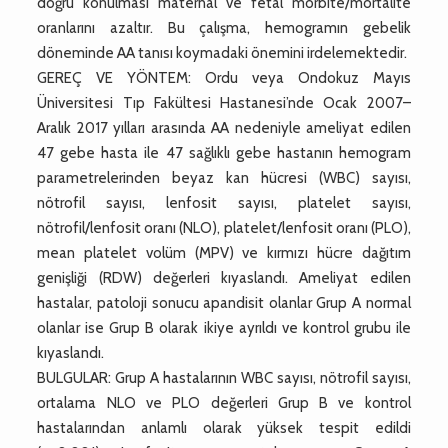
doğru konulması maternal ve fetal morbite/mortalite
oranlarını azaltır. Bu çalışma, hemogramın gebelik
döneminde AA tanısı koymadaki önemini irdelemektedir.
GEREÇ VE YÖNTEM: Ordu veya Ondokuz Mayıs
Üniversitesi Tıp Fakültesi Hastanesi’nde Ocak 2007–
Aralık 2017 yılları arasında AA nedeniyle ameliyat edilen
47 gebe hasta ile 47 sağlıklı gebe hastanın hemogram
parametrelerinden beyaz kan hücresi (WBC) sayısı,
nötrofil sayısı, lenfosit sayısı, platelet sayısı,
nötrofil/lenfosit oranı (NLO), platelet/lenfosit oranı (PLO),
mean platelet volüm (MPV) ve kırmızı hücre dağıtım
genişliği (RDW) değerleri kıyaslandı. Ameliyat edilen
hastalar, patoloji sonucu apandisit olanlar Grup A normal
olanlar ise Grup B olarak ikiye ayrıldı ve kontrol grubu ile
kıyaslandı.
BULGULAR: Grup A hastalarının WBC sayısı, nötrofil sayısı,
ortalama NLO ve PLO değerleri Grup B ve kontrol
hastalarından anlamlı olarak yüksek tespit edildi