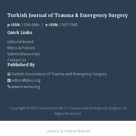
Turkish Journal of Trauma & Emergency Surgery
p-ISSN:
1306-696x |
e-ISSN:
1307-7945
Quick Links
Editorial Board
Ethics & Policies
Submit Manuscript
Contact Us
Published By
Turkish Association of Trauma and Emergency Surgery
editor@tjtes.org
www.travma.org
Copyright © 2026 Turkish Journal of Trauma and Emergency Surgery. All
Rights Reserved.
LookUs
&
Online Makale