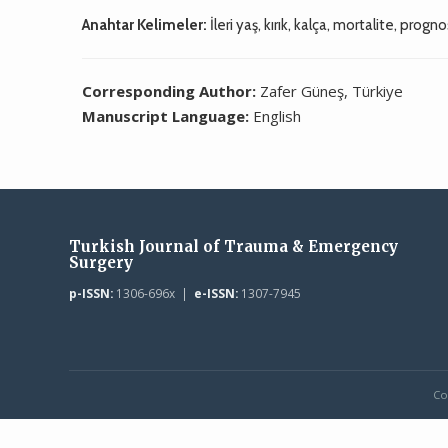
Anahtar Kelimeler:
İleri yaş, kırık, kalça, mortalite, progn
Corresponding Author:
Zafer Güneş, Türkiye
Manuscript Language:
English
Turkish Journal of Trauma & Emergency
Surgery
p-ISSN:
1306-696x |
e-ISSN:
1307-7945
Co