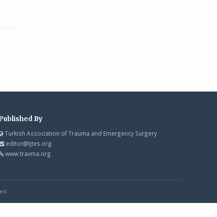
Published By
Turkish Association of Trauma and Emergency Surgery
editor@tjtes.org
www.travma.org
ed.