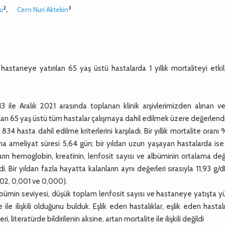
2
3
lu
,
Cem Nuri Aktekin
hastaneye yatırılan 65 yaş üstü hastalarda 1 yıllık mortaliteyi etk
ile Aralık 2021 arasında toplanan klinik arşivlerimizden alınan ver
lan 65 yaş üstü tüm hastalar çalışmaya dahil edilmek üzere değerlendir
4 hasta dahil edilme kriterlerini karşıladı. Bir yıllık mortalite oranı
lama ameliyat süresi 5,64 gün; bir yıldan uzun yaşayan hastalarda is
ların hemoglobin, kreatinin, lenfosit sayısı ve albüminin ortalama değ
i. Bir yıldan fazla hayatta kalanların aynı değerleri sırasıyla 11,93 g/dL
,002, 0,001 ve 0,000).
 albümin seviyesi, düşük toplam lenfosit sayısı ve hastaneye yatışta 
 ile ilişkili olduğunu bulduk. Eşlik eden hastalıklar, eşlik eden hastalı
literatürde bildirilenin aksine, artan mortalite ile ilişkili değildi