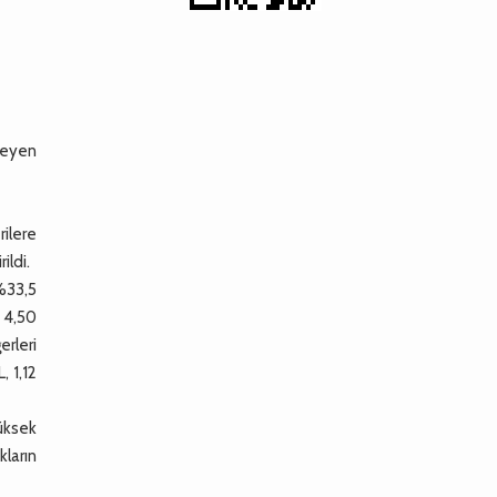
ileyen
ilere
ildi.
 %33,5
e 4,50
erleri
, 1,12
yüksek
kların