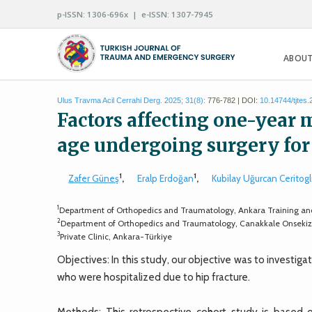
p-ISSN: 1306-696x | e-ISSN: 1307-7945
ABOUT
Ulus Travma Acil Cerrahi Derg. 2025; 31(8):
776-782 | DOI:
10.14744/tjtes
Factors affecting one-year m
age undergoing surgery for 
1
1
Zafer Güneş
,
Eralp Erdoğan
,
Kubilay Uğurcan Ceritog
1
Department of Orthopedics and Traumatology, Ankara Training and
2
Department of Orthopedics and Traumatology, Canakkale Onsekiz 
3
Private Clinic, Ankara-Türkiye
Objectives: In this study, our objective was to investiga
who were hospitalized due to hip fracture.
Methods: This retrospective cohort study is based o