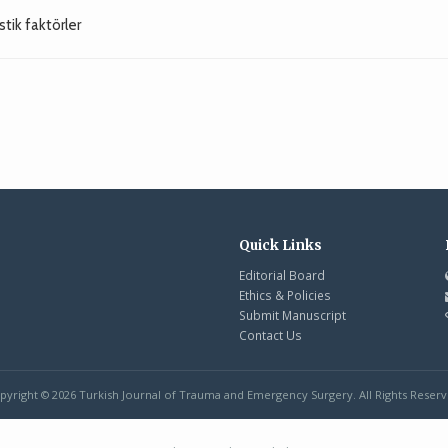
ostik faktörler
Quick Links
Editorial Board
Ethics & Policies
Submit Manuscript
Contact Us
pyright © 2026 Turkish Journal of Trauma and Emergency Surgery. All Rights Reserv