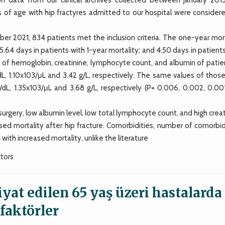
 of age with hip fractyres admitted to our hospital were considere
er 2021, 834 patients met the inclusion criteria. The one-year mort
.64 days in patients with 1-year mortality; and 4.50 days in patien
s of hemoglobin, creatinine, lymphocyte count, and albumin of patie
dL, 1.10x103/μL and 3.42 g/L, respectively. The same values of thos
g/dL, 1.35x103/μL and 3.68 g/L, respectively (P= 0.006, 0.002, 0.00
urgery, low albumin level, low total lymphocyte count, and high crea
sed mortality after hip fracture. Comorbidities, number of comorbid
ith increased mortality, unlike the literature
ctors
yat edilen 65 yaş üzeri hastalarda
 faktörler