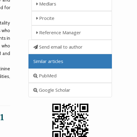
Medlars
d for
Procite
ality
ts who
Reference Manager
nts in
e who
Send email to author
1 and
Similar articles
tinine
PubMed
ities,
Google Scholar
 1