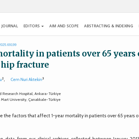
 JOURNAL
EDITORS
AIM AND SCOPE
ABSTRACTING & INDEXING
.2025.69199
ortality in patients over 65 years 
hip fracture
2
3
lu
,
Cem Nuri Aktekin
 Research Hospital, Ankara-Türkiye
Mart University, Çanakkale-Türkiye
te the factors that affect 1-year mortality in patients over 65 years 
n data from our clinical archives collected between January 201