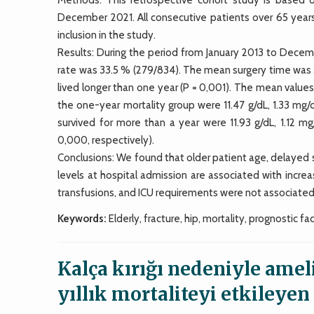
December 2021. All consecutive patients over 65 years
inclusion in the study.
Results: During the period from January 2013 to Decemb
rate was 33.5 % (279/834). The mean surgery time was 5
lived longer than one year (P = 0,001). The mean value
the one-year mortality group were 11.47 g/dL, 1.33 mg/
survived for more than a year were 11.93 g/dL, 1.12 m
0,000, respectively).
Conclusions: We found that older patient age, delayed s
levels at hospital admission are associated with increa
transfusions, and ICU requirements were not associated w
Keywords:
Elderly, fracture, hip, mortality, prognostic fa
Kalça kırığı nedeniyle ameli
yıllık mortaliteyi etkileyen