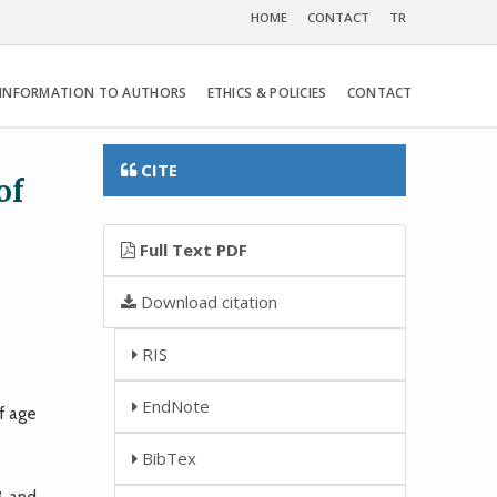
HOME
CONTACT
TR
INFORMATION TO AUTHORS
ETHICS & POLICIES
CONTACT
CITE
of
Full Text PDF
Download citation
RIS
EndNote
of age
BibTex
3 and