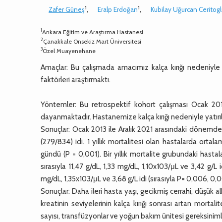
1
1
Zafer Güneş
,
Eralp Erdoğan
,
Kubilay Uğurcan Ceritog
1
Ankara Eğitim ve Araştırma Hastanesi
2
Çanakkale Onsekiz Mart Üniversitesi
3
Özel Muayenehane
Amaçlar: Bu çalışmada amacımız kalça kırığı nedeniyle 
faktörleri araştırmaktı.
Yöntemler: Bu retrospektif kohort çalışması Ocak 2013 
dayanmaktadır. Hastanemize kalça kırığı nedeniyle yatırı
Sonuçlar: Ocak 2013 ile Aralık 2021 arasındaki dönemde 83
(279/834) idi. 1 yıllık mortalitesi olan hastalarda orta
gündü (P = 0,001). Bir yıllık mortalite grubundaki hasta
sırasıyla 11,47 g/dL, 1,33 mg/dL, 1,10x103/μL ve 3,42 g/L id
mg/dL, 1,35x103/μL ve 3,68 g/L idi (sırasıyla P= 0,006, 0
Sonuçlar: Daha ileri hasta yaşı, gecikmiş cerrahi, düşük
kreatinin seviyelerinin kalça kırığı sonrası artan mortalite
sayısı, transfüzyonlar ve yoğun bakım ünitesi gereksinimleri, 