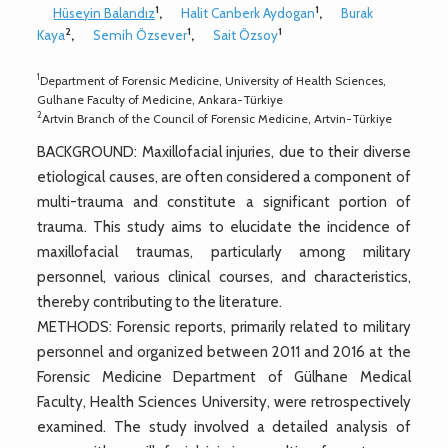
1
1
Hüseyin Balandız
,
Halit Canberk Aydogan
,
Burak
2
1
1
Kaya
,
Semih Özsever
,
Sait Özsoy
1
Department of Forensic Medicine, University of Health Sciences,
Gulhane Faculty of Medicine, Ankara-Türkiye
2
Artvin Branch of the Council of Forensic Medicine, Artvin-Türkiye
BACKGROUND: Maxillofacial injuries, due to their diverse
etiological causes, are often considered a component of
multi-trauma and constitute a significant portion of
trauma. This study aims to elucidate the incidence of
maxillofacial traumas, particularly among military
personnel, various clinical courses, and characteristics,
thereby contributing to the literature.
METHODS: Forensic reports, primarily related to military
personnel and organized between 2011 and 2016 at the
Forensic Medicine Department of Gülhane Medical
Faculty, Health Sciences University, were retrospectively
examined. The study involved a detailed analysis of