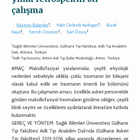
çalışma
1
1
Hüseyin Balandız
,
Halit Canberk Aydogan
,
Burak
2
1
1
Kaya
,
Semih Özsever
,
Sait Özsoy
1
Sağlık Bilimleri Üniversitesi, Gülhane Tıp Fakültesi, Adli Tıp Anabilim
Dalı, Ankara, Türkiye
2
Adli Tıp Kurumu, Artvin Adi Tıp Şube Müdürlüğü, Artvin, Türkiye
AMAÇ: Maksillofasiyal yaralanmalar, çeşitli etiyolojik
nedenleri sebebiyle sıklıkla çoklu travmanın bir bileşeni
olarak kabul edilir ve travmanın önemli bir bölümünü
oluşturur. Bu çalışmanın amacı, özellikle askeri personelde
görülen maksillofasiyal travmaların görülme sıklığını, çeşitli
klinik seyrini ve özelliklerini aydınlatarak literatüre katkıda
bulunmaktır.
GEREÇ VE YÖNTEM: Sağlık Bilimleri Üniversitesi Gülhane
Tıp Fakültesi Adli Tıp Anabilim Dalı'nda (Gülhane Askeri
Tıp Fakültesi) 2011-2016 yılları arasında düzenlenen ve