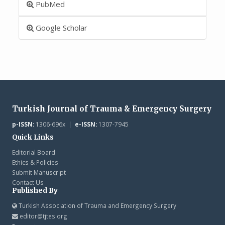
PubMed
Google Scholar
Turkish Journal of Trauma & Emergency Surgery
p-ISSN:
1306-696x |
e-ISSN:
1307-7945
Quick Links
Editorial Board
Ethics & Policies
Submit Manuscript
Contact Us
Published By
Turkish Association of Trauma and Emergency Surgery
editor@tjtes.org