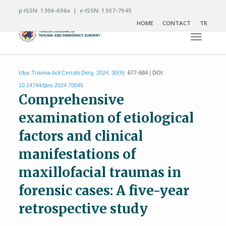
p-ISSN: 1306-696x | e-ISSN: 1307-7945
HOME
CONTACT
TR
Toggle n
Ulus Travma Acil Cerrahi Derg. 2024; 30(9):
677-684 | DOI:
10.14744/tjtes.2024.70045
Comprehensive
examination of etiological
factors and clinical
manifestations of
maxillofacial traumas in
forensic cases: A five-year
retrospective study