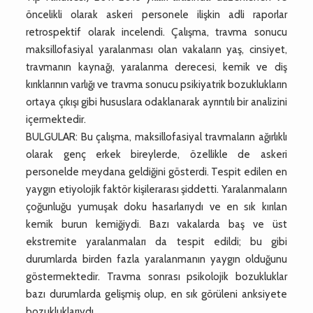
öncelikli olarak askeri personele ilişkin adli raporlar
retrospektif olarak incelendi. Çalışma, travma sonucu
maksillofasiyal yaralanması olan vakaların yaş, cinsiyet,
travmanın kaynağı, yaralanma derecesi, kemik ve diş
kırıklarının varlığı ve travma sonucu psikiyatrik bozuklukların
ortaya çıkışı gibi hususlara odaklanarak ayrıntılı bir analizini
içermektedir.
BULGULAR: Bu çalışma, maksillofasiyal travmaların ağırlıklı
olarak genç erkek bireylerde, özellikle de askeri
personelde meydana geldiğini gösterdi. Tespit edilen en
yaygın etiyolojik faktör kişilerarası şiddetti. Yaralanmaların
çoğunluğu yumuşak doku hasarlarıydı ve en sık kırılan
kemik burun kemiğiydi. Bazı vakalarda baş ve üst
ekstremite yaralanmaları da tespit edildi; bu gibi
durumlarda birden fazla yaralanmanın yaygın olduğunu
göstermektedir. Travma sonrası psikolojik bozukluklar
bazı durumlarda gelişmiş olup, en sık görüleni anksiyete
bozukluklarıydı.