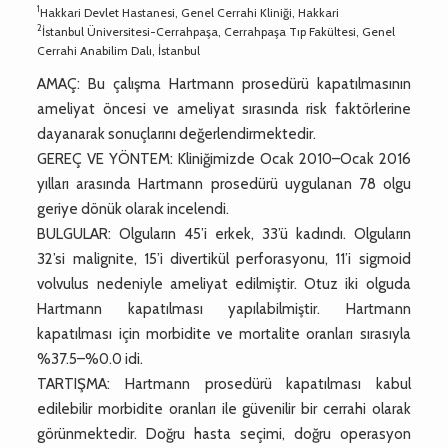
1
Hakkari Devlet Hastanesi, Genel Cerrahi Kliniği, Hakkari
2
İstanbul Üniversitesi-Cerrahpaşa, Cerrahpaşa Tıp Fakültesi, Genel
Cerrahi Anabilim Dalı, İstanbul
AMAÇ: Bu çalışma Hartmann prosedürü kapatılmasının
ameliyat öncesi ve ameliyat sırasında risk faktörlerine
dayanarak sonuçlarını değerlendirmektedir.
GEREÇ VE YÖNTEM: Kliniğimizde Ocak 2010–Ocak 2016
yılları arasında Hartmann prosedürü uygulanan 78 olgu
geriye dönük olarak incelendi.
BULGULAR: Olguların 45’i erkek, 33’ü kadındı. Olguların
32’si malignite, 15’i divertikül perforasyonu, 11’i sigmoid
volvulus nedeniyle ameliyat edilmiştir. Otuz iki olguda
Hartmann kapatılması yapılabilmiştir. Hartmann
kapatılması için morbidite ve mortalite oranları sırasıyla
%37.5–%0.0 idi.
TARTIŞMA: Hartmann prosedürü kapatılması kabul
edilebilir morbidite oranları ile güvenilir bir cerrahi olarak
görünmektedir. Doğru hasta seçimi, doğru operasyon