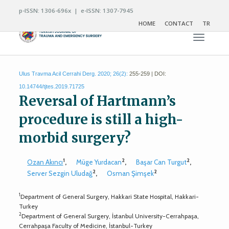
p-ISSN: 1306-696x | e-ISSN: 1307-7945
HOME
CONTACT
TR
Toggle n
Ulus Travma Acil Cerrahi Derg. 2020; 26(2):
255-259 | DOI:
10.14744/tjtes.2019.71725
Reversal of Hartmann’s
procedure is still a high-
morbid surgery?
1
2
2
Ozan Akıncı
,
Müge Yurdacan
,
Başar Can Turgut
,
2
2
Server Sezgin Uludağ
,
Osman Şimşek
1
Department of General Surgery, Hakkari State Hospital, Hakkari-
Turkey
2
Department of General Surgery, İstanbul University-Cerrahpaşa,
Cerrahpaşa Faculty of Medicine, İstanbul-Turkey