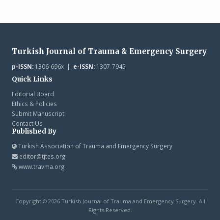
Turkish Journal of Trauma & Emergency Surgery
p-ISSN:
1306-696x |
e-ISSN:
1307-7945
Quick Links
Editorial Board
Ethics & Policies
Submit Manuscript
Contact Us
Published By
Turkish Association of Trauma and Emergency Surgery
editor@tjtes.org
www.travma.org
Copyright © 2026 Turkish Journal of Trauma and Emergency Surgery. All
Rights Reserved.