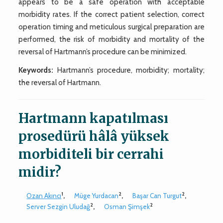
appears to be a safe operation with acceptable
morbidity rates. If the correct patient selection, correct
operation timing and meticulous surgical preparation are
performed, the risk of morbidity and mortality of the
reversal of Hartmann’s procedure can be minimized.
Keywords:
Hartmann’s procedure, morbidity; mortality;
the reversal of Hartmann.
Hartmann kapatılması
prosedürü hâlâ yüksek
morbiditeli bir cerrahi
midir?
1
2
2
Ozan Akıncı
,
Müge Yurdacan
,
Başar Can Turgut
,
2
2
Server Sezgin Uludağ
,
Osman Şimşek